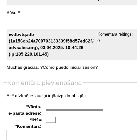
Būšu
!!!
iwdbvtqadb
Komentāra reitings:
(1a156cb24a700703133339f58d57ed62
0
advsales.org), 03.04.2025. 10:44:26
(ip:185.220.101.45)
Muchas
gracias.
?Como
puedo
iniciar
sesion?
Komentāra pievienošana
Ar * atzīmētie lauciņi ir jāaizpilda obligāti.
*Vārds:
e-pasta adrese:
*4+1=
*Komentārs: