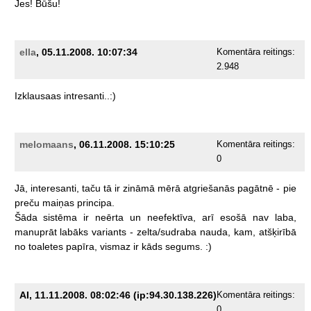
Jes!
Būšu!
ella
, 05.11.2008. 10:07:34
Komentāra reitings:
2.948
Izklausaas
intresanti..:)
melomaans
, 06.11.2008. 15:10:25
Komentāra reitings:
0
Jā,
interesanti,
taču
tā
ir
zināmā
mērā
atgriešanās
pagātnē
-
pie
preču
maiņas
principa.
Šāda
sistēma
ir
neērta
un
neefektīva,
arī
esošā
nav
laba,
manuprāt
labāks
variants
-
zelta/sudraba
nauda,
kam,
atšķirībā
no
toaletes
papīra,
vismaz
ir
kāds
segums.
:)
AI, 11.11.2008. 08:02:46 (ip:94.30.138.226)
Komentāra reitings:
0