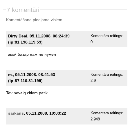
7 komentāri
Komentēšana pieejama visiem.
Dirty Deal, 05.11.2008. 08:24:39
Komentāra reitings:
(ip:81.198.119.59)
0
такой
базар
нам
не
нужен
m., 05.11.2008. 08:41:53
Komentāra reitings:
(ip:87.110.31.199)
2.9
Tev
nevaig
citiem
patik.
sarkans
, 05.11.2008. 10:03:22
Komentāra reitings:
2.948