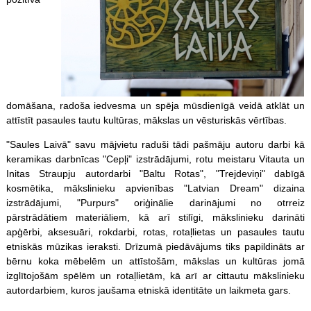
domāšana, radoša iedvesma un spēja mūsdienīgā veidā atklāt un
attīstīt pasaules tautu kultūras, mākslas un vēsturiskās vērtības.
"Saules Laivā" savu mājvietu raduši tādi pašmāju autoru darbi kā
keramikas darbnīcas "Cepļi" izstrādājumi, rotu meistaru Vitauta un
Initas Straupju autordarbi "Baltu Rotas", "Trejdeviņi" dabīgā
kosmētika, mākslinieku apvienības "Latvian Dream" dizaina
izstrādājumi, "Purpurs" oriģinālie darinājumi no otrreiz
pārstrādātiem materiāliem, kā arī stilīgi, mākslinieku darināti
apģērbi, aksesuāri, rokdarbi, rotas, rotaļlietas un pasaules tautu
etniskās mūzikas ieraksti. Drīzumā piedāvājums tiks papildināts ar
bērnu koka mēbelēm un attīstošām, mākslas un kultūras jomā
izglītojošām spēlēm un rotaļlietām, kā arī ar cittautu mākslinieku
autordarbiem, kuros jaušama etniskā identitāte un laikmeta gars.