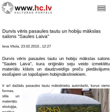
Durvis vēris pasaules tautu un hobiju mākslas
salons "Saules Laiva"
Ieva Vītola, 23.02.2010., 12:27
Durvis vēris pasaules tautu un hobiju mākslas salons
"Saules Laiva", kura oriģinālo seju veido izmeklētu
materiālu klāsts un daudzveidīgs preču piedāvājums
esošajiem un topošajiem hobijmāksliniekiem.
Ir arī dažādu pasaules tautu
mākslinieku autordarbi, kurus vieno
formas,
stila un
materiālu
ekoloģija,
pozitīva