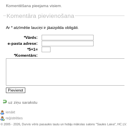
Komentēšana pieejama visiem.
Komentāra pievienošana
Ar * atzīmētie lauciņi ir jāaizpilda obligāti.
*Vārds:
e-pasta adrese:
*5+1=
*Komentārs:
uz ziņu sarakstu
ienākt
reģistrēties
© 2005 - 2026, Durvis vēris pasaules tautu un hobiju mākslas salons "Saules Laiva", HC.LV.