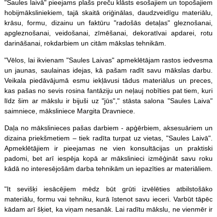
"Saules laivā" pieejams plašs preču klāsts esošajiem un topošajiem
hobijmāksliniekiem, tajā skaitā oriģinālas, daudzveidīgu materiālu,
krāsu, formu, dizainu un faktūru "radošās detaļas" gleznošanai,
apgleznošanai, veidošanai, zīmēšanai, dekoratīvai apdarei, rotu
darināšanai, rokdarbiem un citām mākslas tehnikām.
"Vēlos, lai ikvienam "Saules Laivas" apmeklētājam rastos iedvesma
un jaunas, saulainas idejas, kā pašam radīt savu mākslas darbu.
Veikala piedāvājumā esmu iekļāvusi tādus materiālus un preces,
kas pašas no sevis rosina fantāziju un neļauj nobīties pat tiem, kuri
līdz šim ar mākslu ir bijuši uz "jūs"," stāsta salona "Saules Laiva"
saimniece, māksliniece Margita Dravniece.
Daļa no mākslinieces pašas darbiem - apģērbiem, aksesuāriem un
dizaina priekšmetiem – tiek radīta turpat uz vietas, "Saules Laivā".
Apmeklētājiem ir pieejamas ne vien konsultācijas un praktiski
padomi, bet arī iespēja kopā ar mākslinieci izmēģināt savu roku
kādā no interesējošām darba tehnikām un iepazīties ar materiāliem.
"It sevišķi iesācējiem mēdz būt grūti izvēlēties atbilstošāko
materiālu, formu vai tehniku, kurā īstenot savu ieceri. Varbūt tāpēc
kādam arī šķiet, ka viņam nesanāk. Lai radītu mākslu, ne vienmēr ir