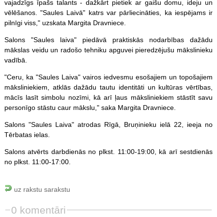
vajadzīgs īpašs talants - dažkārt pietiek ar gaišu domu, ideju un
vēlēšanos. "Saules Laivā" katrs var pārliecināties, ka iespējams ir
pilnīgi viss," uzskata Margita Dravniece.
Salons "Saules laiva" piedāvā praktiskās nodarbības dažādu
mākslas veidu un radošo tehniku apguvei pieredzējušu mākslinieku
vadībā.
"Ceru, ka "Saules Laiva" vairos iedvesmu esošajiem un topošajiem
māksliniekiem, atklās dažādu tautu identitāti un kultūras vērtības,
mācīs lasīt simbolu nozīmi, kā arī ļaus māksliniekiem stāstīt savu
personīgo stāstu caur mākslu," saka Margita Dravniece.
Salons "Saules Laiva" atrodas Rīgā, Bruņinieku ielā 22, ieeja no
Tērbatas ielas.
Salons atvērts darbdienās no plkst. 11:00-19:00, kā arī sestdienās
no plkst. 11:00-17:00.
uz rakstu sarakstu
0 komentāri