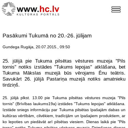
Pasākumi Tukumā no 20.-26. jūlijam
Gundega Rugāja, 20.07.2015., 09:50
25. jūlijā pie Tukuma pilsētas vēstures muzeja "Pils
tornis" notiks izstādes "Tukums lepojas" atklāšana, bet
Tukuma Mākslas muzejā būs vērojams Ēnu teātris.
Savukārt 26. jūlijā Pastariņa muzejā notiks amatnieku
tirdziņš.
25. jūlijā plkst. 13.00 pie Tukuma pilsētas vēstures muzeja "Pils
tornis" (Brīvības laukums19a) izstādes "Tukums lepojas" atklāšana.
Izstāde sniegs informāciju par Tukuma pilsētas īpašajām dabas un
kultūras vērtībām, cilvēkiem, tradīcijām un īpašajiem produktiem, ar
ko lepoties un piedāvāt arī pilsētas viesiem. Dienas laikā pie "Pils
torņa" notiks Tukuma pilsētas vēstures muzeja Dzimšanas dienas