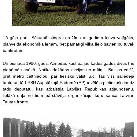
Tā gāja gadi. Sākumā stingrais režīms ar gadiem kļuva vaļīgāks,
plānveida ekonomika lēnām, bet pamatīgi vilka lielo savienību tuvāk
bankrotam.
Un pienāca 1990. gads. Atmodas kustība jau kādus gadus divus trīs
pieņēmās spēkā. Notika dažādas akcijas un mītiņi. „Baltijas ceļš”,
pret metro celtniecību, par tiesisku valsti u.c. Tas viss saliedēja
tautu un tā LPSR Augstākajā Padomē (AP) ievēlēja pietiekoši daudz
tādu deputātu, kas atbalstīja Latvijas Republikas atjaunošanu,
lielākā daļa no tiem pārstāvēja organizāciju, kuru sauca Latvijas
Tautas fronte.