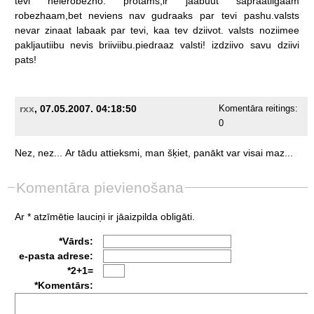
tevi
neierobezho.
protams,ir
jaabuut
sapraatiigaam
robezhaam,bet
neviens
nav
gudraaks
par
tevi
pashu.valsts
nevar
zinaat
labaak
par
tevi,
kaa
tev
dziivot.
valsts
noziimee
pakljautiibu
nevis
briiviibu.piedraaz
valsti!
izdziivo
savu
dziivi
pats!
rxx
, 07.05.2007. 04:18:50
Komentāra reitings:
0
Nez,
nez...
Ar
tādu
attieksmi,
man
šķiet,
panākt
var
visai
maz...
Komentāra pievienošana
Ar * atzīmētie lauciņi ir jāaizpilda obligāti.
*Vārds:
e-pasta adrese:
*2+1=
*Komentārs: