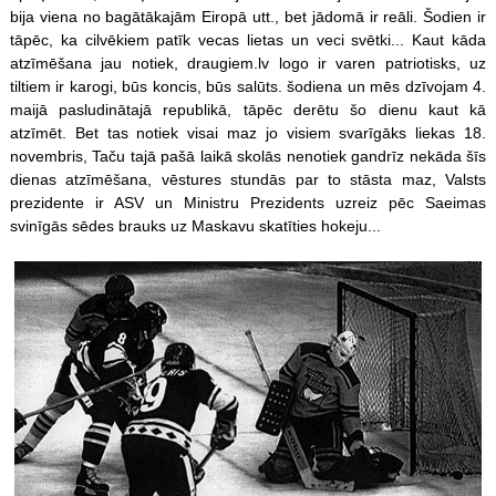
bija viena no bagātākajām Eiropā utt., bet jādomā ir reāli. Šodien ir
tāpēc, ka cilvēkiem patīk vecas lietas un veci svētki... Kaut kāda
atzīmēšana jau notiek, draugiem.lv logo ir varen patriotisks, uz
tiltiem ir karogi, būs koncis, būs salūts. šodiena un mēs dzīvojam 4.
maijā pasludinātajā republikā, tāpēc derētu šo dienu kaut kā
atzīmēt. Bet tas notiek visai maz jo visiem svarīgāks liekas 18.
novembris, Taču tajā pašā laikā skolās nenotiek gandrīz nekāda šīs
dienas atzīmēšana, vēstures stundās par to stāsta maz, Valsts
prezidente ir ASV un Ministru Prezidents uzreiz pēc Saeimas
svinīgās sēdes brauks uz Maskavu skatīties hokeju...