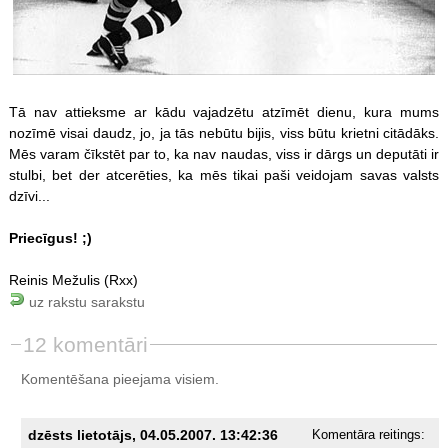
Tā nav attieksme ar kādu vajadzētu atzīmēt dienu, kura mums
nozīmē visai daudz, jo, ja tās nebūtu bijis, viss būtu krietni citādāks.
Mēs varam čīkstēt par to, ka nav naudas, viss ir dārgs un deputāti ir
stulbi, bet der atcerēties, ka mēs tikai paši veidojam savas valsts
dzīvi...
Priecīgus! ;)
Reinis Mežulis (Rxx)
uz rakstu sarakstu
12 komentāri
Komentēšana pieejama visiem.
dzēsts lietotājs, 04.05.2007. 13:42:36
Komentāra reitings: