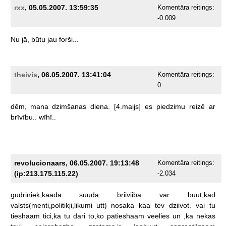
rxx
, 05.05.2007. 13:59:35
Komentāra reitings:
-0.009
Nu
jā,
būtu
jau
forši...
theivis
, 06.05.2007. 13:41:04
Komentāra reitings:
0
dēm,
mana
dzimšanas
diena.
[4.maijs]
es
piedzimu
reizē
ar
brīvību..
wīhī..
revolucionaars, 06.05.2007. 19:13:48
Komentāra reitings:
(ip:213.175.115.22)
-2.034
gudriniek,kaada
suuda
briiviiba
var
buut,kad
valsts(menti,politikji,likumi
utt)
nosaka
kaa
tev
dziivot.
vai
tu
tieshaam
tici,ka
tu
dari
to,ko
patieshaam
veelies
un
,ka
nekas