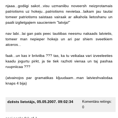
njaaa...godiigi
sakot...visu
uzmaniibu
noveersh
neizprotamais
patriotisms
uz
hokeju...patriotisms
nevietaa...laikam
jau
tautai
tomeer
patriotisms
saistaas
vairaak
ar
alkahola
lietoshanu
un
paalii
izglietgajiem
saucieniem
"latvija!"
nav
labi...lai
gan
pats
peec
tautiibas
neesmu
nakaads
latvietis,
tomeer
man
nepieper
hokejs
un
ari
par
shiem
sveetkiem
atceros...
faak...un
kas
ir
briiviiba
???
tas,
ka
tu
veikalaa
vari
izveeleeties
kaadu
jogurtu
pirkt,
ja
tie
tiek
razhoti
vienaa
un
taj
pashaa
ruupniicaa
???
(atvainojos
par
gramatikas
kljuudaam...man
latvieshvalodaa
knaps
4
bija)
dzēsts lietotājs, 05.05.2007. 09:02:34
Komentāra reitings:
0