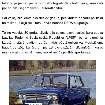
fotogrāfijā pamanījās iemūžināt fotogrāfs Vilis Rīdzinieks, kura radi
par šo bildi saņem varenu autoratlīdzību...
Šai valstij bija lemts eksistēt 22 gadus, pēc kuriem dažādu politisku
un militāru akciju rezultātā Latvija nonāca PSRS okupācijā.
Tā nu veselus 50 gadus cilvēki bija spiesti dzīvot valstī, kuru sauca
Latvijas Padomju Sociālistiskā Republika (LPSR), ēst ar alumīnija
karotēm, stāvēt gadiem garās rindās pēc Žiguļiem vai Moskvičiem,
baudīt cenzētu kultūru un pierast pie dažādām dīvainībām, kuras
mums – atmodas bērniem, nekad nebūs pilnībā izprotamas.