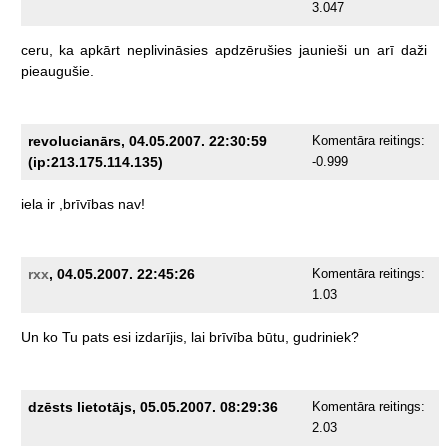
3.047
ceru,
ka
apkārt
neplivināsies
apdzērušies
jaunieši
un
arī
daži
pieaugušie.
revolucianārs, 04.05.2007. 22:30:59
Komentāra reitings:
(ip:213.175.114.135)
-0.999
iela
ir
,brīvības
nav!
rxx
, 04.05.2007. 22:45:26
Komentāra reitings:
1.03
Un
ko
Tu
pats
esi
izdarījis,
lai
brīvība
būtu,
gudriniek?
dzēsts lietotājs, 05.05.2007. 08:29:36
Komentāra reitings:
2.03