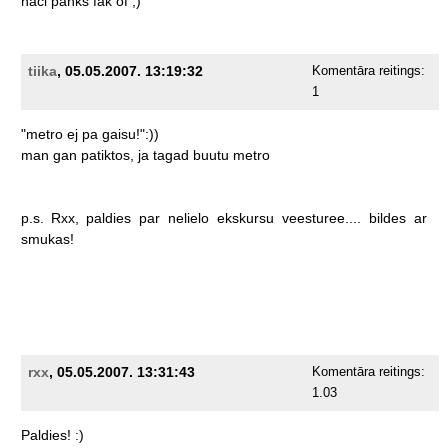
naci
panks
fak
of
;)
tiika
, 05.05.2007. 13:19:32
Komentāra reitings:
1
"metro
ej
pa
gaisu!":))
man
gan
patiktos,
ja
tagad
buutu
metro
p.s.
Rxx,
paldies
par
nelielo
ekskursu
veesturee....
bildes
ar
smukas!
rxx
, 05.05.2007. 13:31:43
Komentāra reitings:
1.03
Paldies!
:)