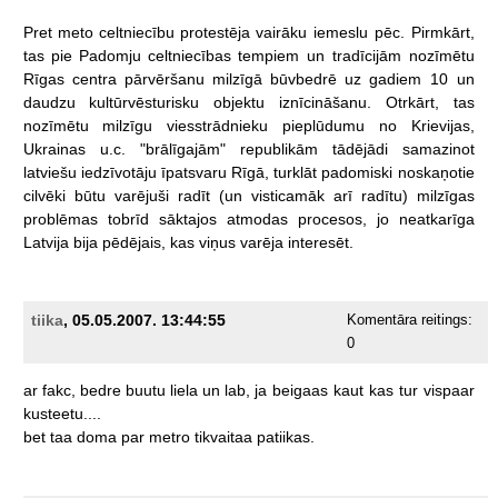
Pret
meto
celtniecību
protestēja
vairāku
iemeslu
pēc.
Pirmkārt,
tas
pie
Padomju
celtniecības
tempiem
un
tradīcijām
nozīmētu
Rīgas
centra
pārvēršanu
milzīgā
būvbedrē
uz
gadiem
10
un
daudzu
kultūrvēsturisku
objektu
iznīcināšanu.
Otrkārt,
tas
nozīmētu
milzīgu
viesstrādnieku
pieplūdumu
no
Krievijas,
Ukrainas
u.c.
"brālīgajām"
republikām
tādējādi
samazinot
latviešu
iedzīvotāju
īpatsvaru
Rīgā,
turklāt
padomiski
noskaņotie
cilvēki
būtu
varējuši
radīt
(un
visticamāk
arī
radītu)
milzīgas
problēmas
tobrīd
sāktajos
atmodas
procesos,
jo
neatkarīga
Latvija
bija
pēdējais,
kas
viņus
varēja
interesēt.
tiika
, 05.05.2007. 13:44:55
Komentāra reitings:
0
ar
fakc,
bedre
buutu
liela
un
lab,
ja
beigaas
kaut
kas
tur
vispaar
kusteetu....
bet
taa
doma
par
metro
tikvaitaa
patiikas.