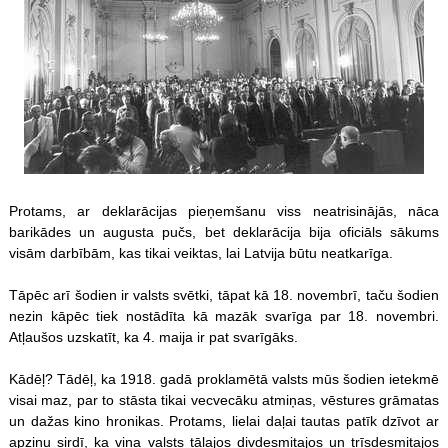
Protams, ar deklarācijas pieņemšanu viss neatrisinājās, nāca
barikādes un augusta pučs, bet deklarācija bija oficiāls sākums
visām darbībām, kas tikai veiktas, lai Latvija būtu neatkarīga.
Tāpēc arī šodien ir valsts svētki, tāpat kā 18. novembrī, taču šodien
nezin kāpēc tiek nostādīta kā mazāk svarīga par 18. novembri.
Atļaušos uzskatīt, ka 4. maija ir pat svarīgāks.
Kādēļ? Tādēļ, ka 1918. gadā proklamētā valsts mūs šodien ietekmē
visai maz, par to stāsta tikai vecvecāku atmiņas, vēstures grāmatas
un dažas kino hronikas. Protams, lielai daļai tautas patīk dzīvot ar
apziņu sirdī, ka viņa valsts tālajos divdesmitajos un trīsdesmitajos