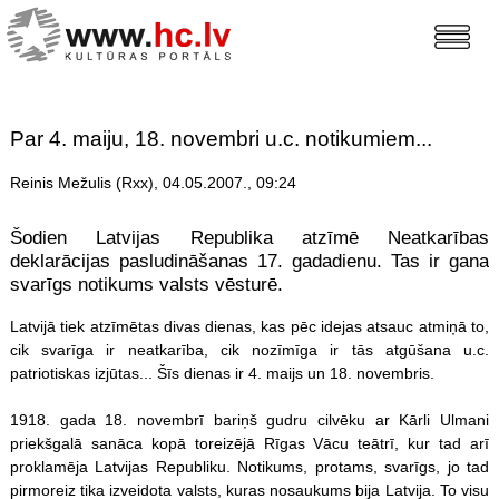
Par 4. maiju, 18. novembri u.c. notikumiem...
Reinis Mežulis (Rxx), 04.05.2007., 09:24
Šodien Latvijas Republika atzīmē Neatkarības
deklarācijas pasludināšanas 17. gadadienu. Tas ir gana
svarīgs notikums valsts vēsturē.
Latvijā tiek atzīmētas divas dienas, kas pēc idejas atsauc atmiņā to,
cik svarīga ir neatkarība, cik nozīmīga ir tās atgūšana u.c.
patriotiskas izjūtas... Šīs dienas ir 4. maijs un 18. novembris.
1918. gada 18. novembrī bariņš gudru cilvēku ar Kārli Ulmani
priekšgalā sanāca kopā toreizējā Rīgas Vācu teātrī, kur tad arī
proklamēja Latvijas Republiku. Notikums, protams, svarīgs, jo tad
pirmoreiz tika izveidota valsts, kuras nosaukums bija Latvija. To visu