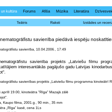
 un kultūra
Forums
Afiša
Mūzika
Literatūra
Dzīvesvei
Teātris
Raksti
Izstādes un recenz
inematogrāfistu savienība piedāvā iespēju noskatītie
matogrāfistu savienība, 10.04.2006., 17:49
inematogrāfistu savienība projekts „Latviešu filmu progr
katītājiem interesantākās pagājušo gadu Latvijas kinodarbus
t".
matogrāfistu savienības projekts „Latviešu filmu programma kinoteātrī R
.aprīlī 19.00, kinoteātra "Rīga" Mazajā zālē
jot".
a, Kaupo filma, 2001.g., 90 min., 35 mm
eātra „Rīga” kasē, cena 1Ls