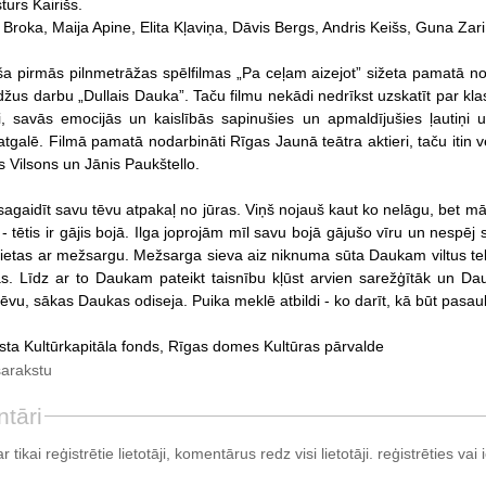
turs Kairišs.
Broka, Maija Apine, Elita Kļaviņa, Dāvis Bergs, Andris Keišs, Guna Zar
iša pirmās pilnmetrāžas spēlfilmas „Pa ceļam aizejot” sižeta pamatā no
žus darbu „Dullais Dauka”. Taču filmu nekādi nedrīkst uzskatīt par klas
āli, savās emocijās un kaislībās sapinušies un apmaldījušies ļautiņi u
galē. Filmā pamatā nodarbināti Rīgas Jaunā teātra aktieri, taču itin ve
iks Vilsons un Jānis Paukštello.
agaidīt savu tēvu atpakaļ no jūras. Viņš nojauš kaut ko nelāgu, bet 
 - tētis ir gājis bojā. Ilga joprojām mīl savu bojā gājušo vīru un nespē
aietas ar mežsargu. Mežsarga sieva aiz niknuma sūta Daukam viltus te
s. Līdz ar to Daukam pateikt taisnību kļūst arvien sarežģītāk un Da
tēvu, sākas Daukas odiseja. Puika meklē atbildi - ko darīt, kā būt pasaul
lsta Kultūrkapitāla fonds, Rīgas domes Kultūras pārvalde
sarakstu
tāri
tikai reģistrētie lietotāji, komentārus redz visi lietotāji.
reģistrēties
vai i