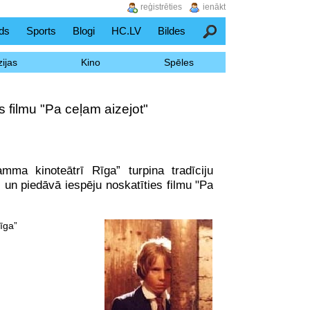
reģistrēties
ienākt
ds
Sports
Blogi
HC.LV
Bildes
Meklēšana
ijas
Kino
Spēles
s filmu "Pa ceļam aizejot"
amma kinoteātrī Rīga” turpina tradīciju
 un piedāvā iespēju noskatīties filmu "Pa
īga”