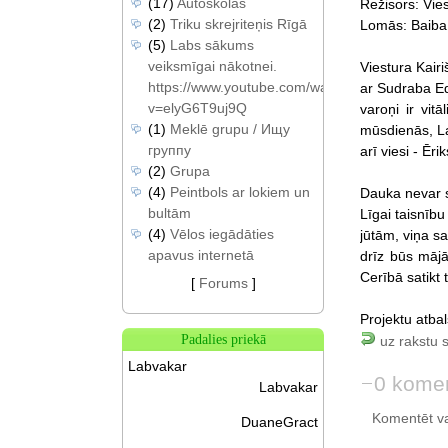
(17)
Autoskolas
Režisors: Vies
(2)
Triku skrejriteņis Rīgā
Lomās: Baiba 
(5)
Labs sākums
veiksmīgai nākotnei.
Viestura Kair
https://www.youtube.com/watch?
ar Sudraba Ed
v=elyG6T9uj9Q
varoņi ir vit
(1)
Meklē grupu / Ищу
mūsdienās, Lat
группу
arī viesi - Ēr
(2)
Grupa
(4)
Peintbols ar lokiem un
Dauka nevar s
bultām
Līgai taisnību
(4)
Vēlos iegādāties
jūtām, viņa s
apavus internetā
drīz būs mājā
Cerībā satikt 
[
Forums
]
Projektu atba
Padalies priekā
uz rakstu 
Labvakar
0 komen
Labvakar
Komentēt var 
DuaneGract