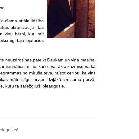
iņa
jaušama attāla līdzība
ikas ekranizāciju - tās
n viņu bērni, kuri mīt
iksmīgi tajā iejutušies
māte neuzdrošinās pateikt Daukam un viņa māsiņai
j samierināties ar notikušo. Vairāk aiz izmisuma kā
legrammas no mirušā tēva, raisot cerību, ka viņš
ukas māte slīgst arvien dziļākā izmisuma purvā.
ē, kuru tā sarežģījuši pieaugušie.
elogojies!