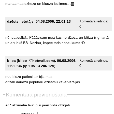
manaamas
dzheza
un
bluuza
ieziimes..
:]]]
dzēsts lietotājs, 04.08.2006. 22:01:13
Komentāra reitings:
0
nū,
patiesībā..
Pāāāvisam
maz
kas
no
džeza
un
blūza
ir
ghiartā
un
arī
iekš
BB.
Nezinu,
kāpēc
tāds
nosaukums
:D
biiba (biibo_
hotmail.com), 06.08.2006.
Komentāra reitings:
11:30:36 (ip:195.13.206.129)
0
nuu
bluza
patiesi
tur
bija
maz
drizak
daudzu
popularu
dziesmu
kaverversijas
Komentāra pievienošana
Ar * atzīmētie lauciņi ir jāaizpilda obligāti.
*Vārds: