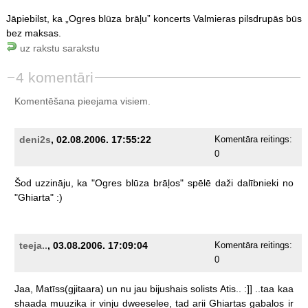
Jāpiebilst, ka „Ogres blūza brāļu” koncerts Valmieras pilsdrupās būs
bez maksas.
uz rakstu sarakstu
4 komentāri
Komentēšana pieejama visiem.
deni2s
, 02.08.2006. 17:55:22
Komentāra reitings:
0
Šod
uzzināju,
ka
"Ogres
blūza
brāļos"
spēlē
daži
dalībnieki
no
"Ghiarta"
:)
teeja..
, 03.08.2006. 17:09:04
Komentāra reitings:
0
Jaa,
Matīss(gjitaara)
un
nu
jau
bijushais
solists
Atis..
:]]
..taa
kaa
shaada
muuzika
ir
vinju
dweeselee,
tad
arii
Ghiartas
gabalos
ir