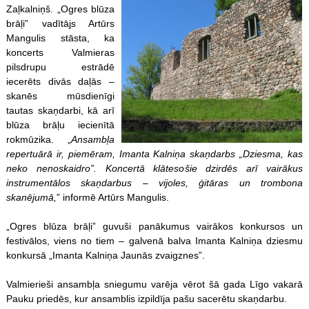
Zaļkalniņš. „Ogres blūza
brāļi” vadītājs Artūrs
Mangulis stāsta, ka
koncerts Valmieras
pilsdrupu estrādē
iecerēts divās daļās –
skanēs mūsdienīgi
tautas skaņdarbi, kā arī
blūza brāļu iecienītā
rokmūzika. „
Ansambļa
repertuārā ir, piemēram, Imanta Kalniņa skaņdarbs „Dziesma, kas
neko nenoskaidro”. Koncertā klātesošie dzirdēs arī vairākus
instrumentālos skaņdarbus – vijoles, ģitāras un trombona
skanējumā,
” informē Artūrs Mangulis.
„Ogres blūza brāļi” guvuši panākumus vairākos konkursos un
festivālos, viens no tiem – galvenā balva Imanta Kalniņa dziesmu
konkursā „Imanta Kalniņa Jaunās zvaigznes”.
Valmierieši ansambļa sniegumu varēja vērot šā gada Līgo vakarā
Pauku priedēs, kur ansamblis izpildīja pašu sacerētu skaņdarbu.