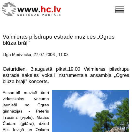
Valmieras pilsdrupu estrādē muzicēs „Ogres
blūza brāļi”
Līga Medvecka, 27.07.2006., 11:03
Ceturtdien, 3.augustā plkst.19.00 Valmieras pilsdrupu
estrādē sāksies vokāli instrumentālā ansambļa „Ogres
blūza brāļi” koncerts.
Ansamblī muzicē četri
vidusskolas vecuma
jaunieši no Ogres
ģimnāzijas - Pēteris
Trasūns (vijole), Matīss
Čudars (ģitāra), dzied
Atis Ieviņš un Oskars