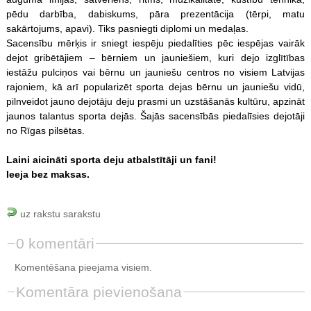
pēdu darbība, dabiskums, pāra prezentācija (tērpi, matu
sakārtojums, apavi). Tiks pasniegti diplomi un medaļas.
Sacensību mērķis ir sniegt iespēju piedalīties pēc iespējas vairāk
dejot gribētājiem – bērniem un jauniešiem, kuri dejo izglītības
iestāžu pulciņos vai bērnu un jauniešu centros no visiem Latvijas
rajoniem, kā arī popularizēt sporta dejas bērnu un jauniešu vidū,
pilnveidot jauno dejotāju deju prasmi un uzstāšanās kultūru, apzināt
jaunos talantus sporta dejās. Šajās sacensībās piedalīsies dejotāji
no Rīgas pilsētas.
Laini aicināti sporta deju atbalstītāji un fani!
Ieeja bez maksas.
uz rakstu sarakstu
0 komentāri
Komentēšana pieejama visiem.
Komentāra pievienošana