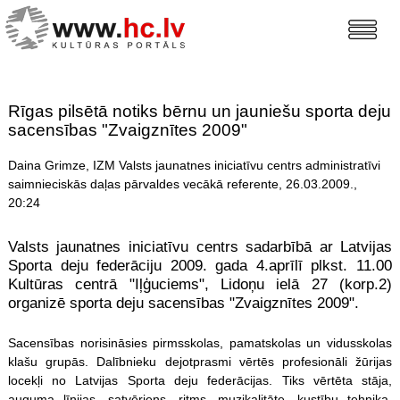
Rīgas pilsētā notiks bērnu un jauniešu sporta deju
sacensības "Zvaigznītes 2009"
Daina Grimze, IZM Valsts jaunatnes iniciatīvu centrs administratīvi
saimnieciskās daļas pārvaldes vecākā referente, 26.03.2009.,
20:24
Valsts jaunatnes iniciatīvu centrs sadarbībā ar Latvijas
Sporta deju federāciju 2009. gada 4.aprīlī plkst. 11.00
Kultūras centrā "Iļģuciems", Lidoņu ielā 27 (korp.2)
organizē sporta deju sacensības "Zvaigznītes 2009".
Sacensības norisināsies pirmsskolas, pamatskolas un vidusskolas
klašu grupās. Dalībnieku dejotprasmi vērtēs profesionāli žūrijas
locekļi no Latvijas Sporta deju federācijas. Tiks vērtēta stāja,
auguma līnijas, satvēriens, ritms, muzikalitāte, kustību tehnika,