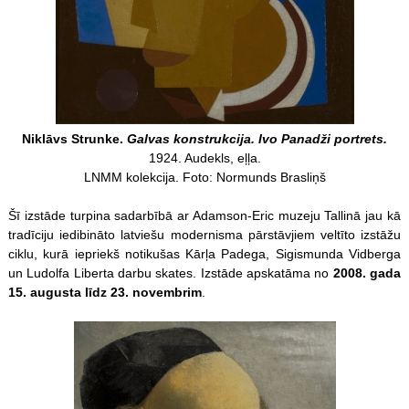
Niklāvs Strunke.
Galvas konstrukcija. Ivo Panadži portrets.
1924. Audekls, eļļa.
LNMM kolekcija. Foto: Normunds Brasliņš
Šī izstāde turpina sadarbībā ar Adamson-Eric muzeju Tallinā jau kā
tradīciju iedibināto latviešu modernisma pārstāvjiem veltīto izstāžu
ciklu, kurā iepriekš notikušas Kārļa Padega, Sigismunda Vidberga
un Ludolfa Liberta darbu skates. Izstāde apskatāma no
2008. gada
15. augusta līdz 23. novembrim
.