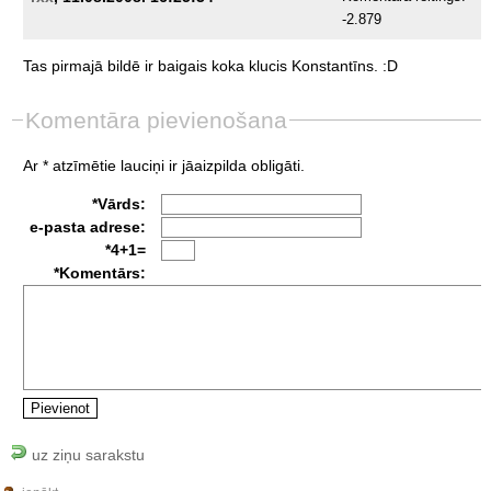
-2.879
Tas
pirmajā
bildē
ir
baigais
koka
klucis
Konstantīns.
:D
Komentāra pievienošana
Ar * atzīmētie lauciņi ir jāaizpilda obligāti.
*Vārds:
e-pasta adrese:
*4+1=
*Komentārs:
uz ziņu sarakstu