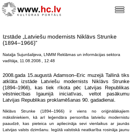
Izstāde „Latviešu modernists Niklāvs Strunke
(1894–1966)”
Nataļja Sujunšalijeva, LNMM Reklāmas un informācijas sektora
vadītāja, 11.08.2008., 12:48
2008.gada 15.augustā Adamson–Eric muzejā Tallinā tiks
atklāta izstāde Latviešu modernists Niklāvs Strunke
(1894–1966), kas tiek rīkota pēc Latvijas Republikas
vēstniecības Igaunijā iniciatīvas, veltot pasākumu
Latvijas Republikas proklamēšanas 90. gadadienai.
Niklāvs Strunke (1894–1966) ir viens no oriģinālākajiem
māksliniekiem, kā arī leģendāra personība latviešu modernistu
paaudzē, kas pieteica un apliecināja sevi vienlaikus ar jaunās
Latvijas valsts dzimšanu. Iegūtā valstiskā neatkarība rosināja jaunu