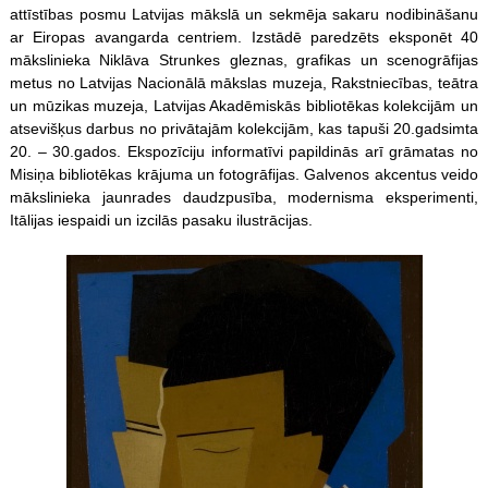
attīstības posmu Latvijas mākslā un sekmēja sakaru nodibināšanu
ar Eiropas avangarda centriem. Izstādē paredzēts eksponēt 40
mākslinieka Niklāva Strunkes gleznas, grafikas un scenogrāfijas
metus no Latvijas Nacionālā mākslas muzeja, Rakstniecības, teātra
un mūzikas muzeja, Latvijas Akadēmiskās bibliotēkas kolekcijām un
atsevišķus darbus no privātajām kolekcijām, kas tapuši 20.gadsimta
20. – 30.gados. Ekspozīciju informatīvi papildinās arī grāmatas no
Misiņa bibliotēkas krājuma un fotogrāfijas. Galvenos akcentus veido
mākslinieka jaunrades daudzpusība, modernisma eksperimenti,
Itālijas iespaidi un izcilās pasaku ilustrācijas.