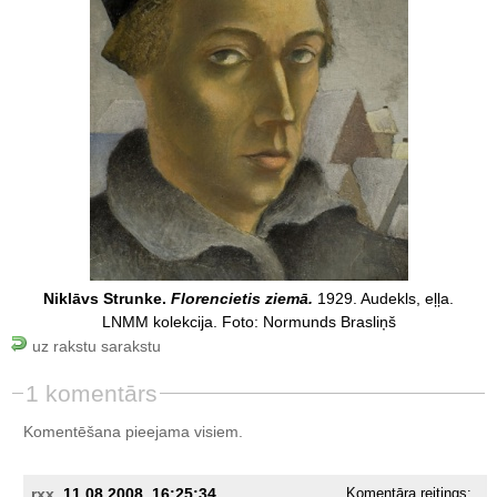
Niklāvs Strunke.
Florencietis ziemā.
1929. Audekls, eļļa.
LNMM kolekcija. Foto: Normunds Brasliņš
uz rakstu sarakstu
1 komentārs
Komentēšana pieejama visiem.
rxx
, 11.08.2008. 16:25:34
Komentāra reitings: