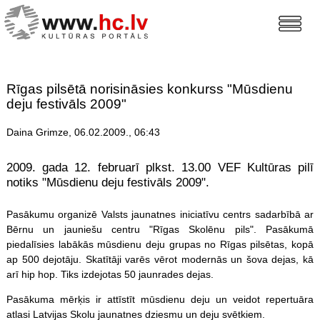
Rīgas pilsētā norisināsies konkurss "Mūsdienu
deju festivāls 2009"
Daina Grimze, 06.02.2009., 06:43
2009. gada 12. februarī plkst. 13.00 VEF Kultūras pilī
notiks "Mūsdienu deju festivāls 2009".
Pasākumu organizē Valsts jaunatnes iniciatīvu centrs sadarbībā ar
Bērnu un jauniešu centru "Rīgas Skolēnu pils". Pasākumā
piedalīsies labākās mūsdienu deju grupas no Rīgas pilsētas, kopā
ap 500 dejotāju. Skatītāji varēs vērot modernās un šova dejas, kā
arī hip hop. Tiks izdejotas 50 jaunrades dejas.
Pasākuma mērķis ir attīstīt mūsdienu deju un veidot repertuāra
atlasi Latvijas Skolu jaunatnes dziesmu un deju svētkiem.