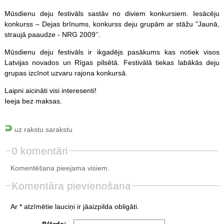
Mūsdienu deju festivāls sastāv no diviem konkursiem. Iesācēju
konkurss – Dejas brīnums, konkurss deju grupām ar stāžu "Jaunā,
straujā paaudze - NRG 2009’’.
Mūsdienu deju festivāls ir ikgadējs pasākums kas notiek visos
Latvijas novados un Rīgas pilsētā. Festivālā tiekas labākās deju
grupas izcīnot uzvaru rajona konkursā.
Laipni aicināti visi interesenti!
Ieeja bez maksas.
uz rakstu sarakstu
0 komentāri
Komentēšana pieejama visiem.
Komentāra pievienošana
Ar * atzīmētie lauciņi ir jāaizpilda obligāti.
*Vārds: