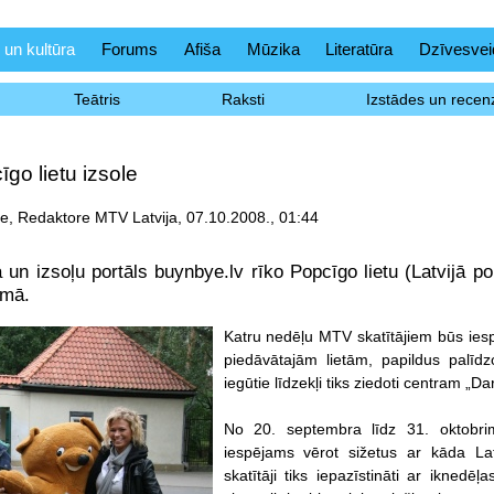
 un kultūra
Forums
Afiša
Mūzika
Literatūra
Dzīvesvei
Teātris
Raksti
Izstādes un recenz
go lietu izsole
e, Redaktore MTV Latvija, 07.10.2008., 01:44
 un izsoļu portāls buynbye.lv rīko Popcīgo lietu (Latvijā po
umā.
Katru nedēļu MTV skatītājiem būs iesp
piedāvātajām lietām, papildus palīdz
iegūtie līdzekļi tiks ziedoti centram „D
No 20. septembra līdz 31. oktobr
iespējams vērot sižetus ar kāda Lat
skatītāji tiks iepazīstināti ar iknedē