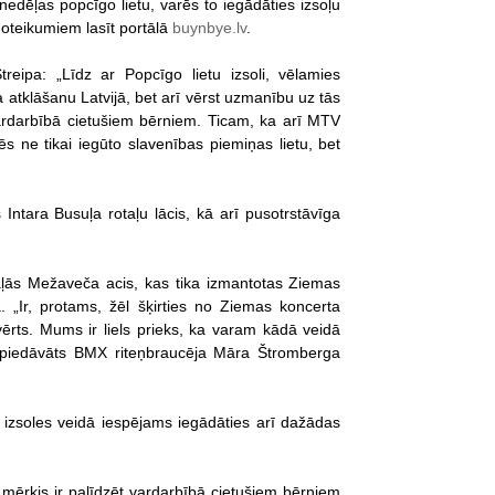
s nedēļas popcīgo lietu, varēs to iegādāties izsoļu
 noteikumiem lasīt portālā
buynbye.lv
.
reipa: „Līdz ar Popcīgo lietu izsoli, vēlamies
la atklāšanu Latvijā, bet arī vērst uzmanību uz tās
vardarbībā cietušiem bērniem. Ticam, ka arī MTV
tēs ne tikai iegūto slavenības piemiņas lietu, bet
s Intara Busuļa rotaļu lācis, kā arī pusotrstāvīga
aļās Mežaveča acis, kas tika izmantotas Ziemas
„Ir, protams, žēl šķirties no Ziemas koncerta
vērts. Mums ir liels prieks, ka varam kādā veidā
ks piedāvāts BMX riteņbraucēja Māra Štromberga
v izsoles veidā iespējams iegādāties arī dažādas
a mērķis ir palīdzēt vardarbībā cietušiem bērniem