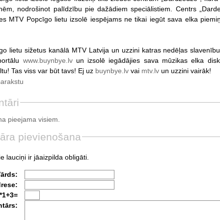
ēm, nodrošinot palīdzību pie dažādiem speciālistiem. Centrs „Darde
es MTV Popcīgo lietu izsolē iespējams ne tikai iegūt sava elka piemiņas
go lietu sižetus kanālā MTV Latvija un uzzini katras nedēļas slavenību
portālu
www.buynbye.lv
un izsolē iegādājies sava mūzikas elka disku
tu! Tas viss var būt tavs! Ej uz
buynbye.lv
vai
mtv.lv
un uzzini vairāk!
sarakstu
tāri
a pieejama visiem.
āra pievienošana
e lauciņi ir jāaizpilda obligāti.
Vārds:
drese:
*1+3=
tārs: