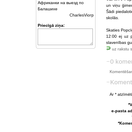
Африканки на выезд по
un viņu ģimen
Балашихе
Šādi piedaloti
CharlesViorp
skolās.
Priecīgā ziņa:
Skaties Popcī
12:00 ej uz 
slavenības gul
uz rakstu 
0 komen
Komentēšan
Koment
Ar * atzīmēti
*
e-pasta a
*Komen