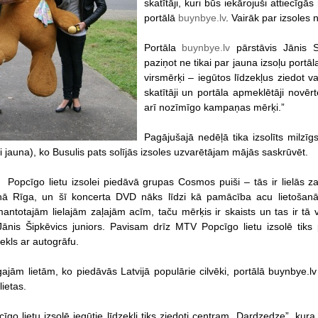
skatītāji, kuri būs iekārojuši attiecīgā
portālā
buynbye.lv
. Vairāk par izsoles
Portāla
buynbye.lv
pārstāvis Jānis St
paziņot ne tikai par jauna izsoļu portā
virsmērķi – iegūtos līdzekļus ziedot 
skatītāji un portāla apmeklētāji novēr
arī nozīmīgo kampaņas mērķi.”
Pagājušajā nedēļā tika izsolīts milzīg
ai jauna), ko Busulis pats solījās izsoles uzvarētājam mājās saskrūvēt.
Popcīgo lietu izsolei piedāvā grupas Cosmos puiši – tās ir lielās z
nā Rīga, un šī koncerta DVD nāks līdzi kā pamācība acu lietošanā. 
ntotajām lielajām zaļajām acīm, taču mērķis ir skaists un tas ir tā 
 Jānis Šipkēvics juniors. Pavisam drīz MTV Popcīgo lietu izsolē ti
ekls ar autogrāfu.
ajām lietām, ko piedāvās Latvijā populārie cilvēki, portālā buynbye.l
lietas.
īgo lietu izsolē iegūtie līdzekļi tiks ziedoti centram „Dardzedze”, kur