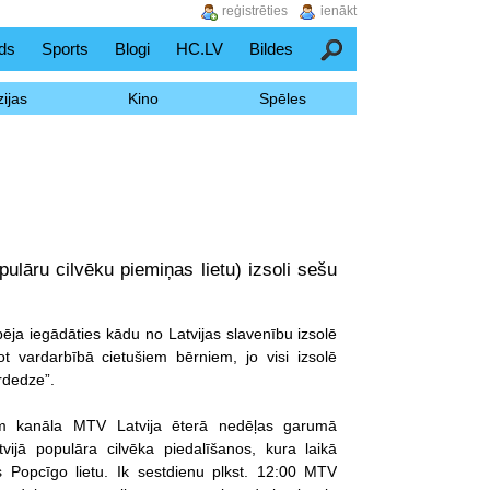
reģistrēties
ienākt
ds
Sports
Blogi
HC.LV
Bildes
Meklēšana
ijas
Kino
Spēles
pulāru cilvēku piemiņas lietu) izsoli sešu
ēja iegādāties kādu no Latvijas slavenību izsolē
ot vardarbībā cietušiem bērniem, jo visi izsolē
ardedze”.
im kanāla MTV Latvija ēterā nedēļas garumā
vijā populāra cilvēka piedalīšanos, kura laikā
ļas Popcīgo lietu. Ik sestdienu plkst. 12:00 MTV