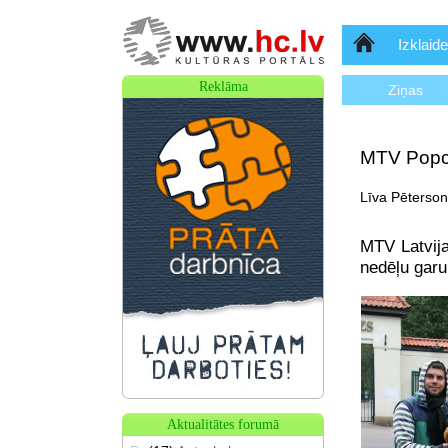
Sākumlapa
Izklaide
Reklāma
Ziņas
MTV Popcī
Līva Pēterson
MTV Latvija
nedēļu gar
Aktualitātes forumā