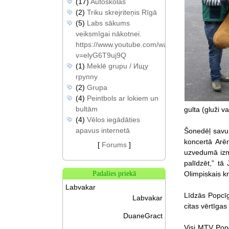
(17)
Autoskolas
(2)
Triku skrejriteņis Rīgā
(5)
Labs sākums
veiksmīgai nākotnei.
https://www.youtube.com/watch?
v=elyG6T9uj9Q
(1)
Meklē grupu / Ищу
группу
(2)
Grupa
(4)
Peintbols ar lokiem un
bultām
gulta (gluži v
(4)
Vēlos iegādāties
apavus internetā
Šonedēļ savu 
koncertā Arē
[
Forums
]
uzvedumā izma
palīdzēt,” tā
Olimpiskais kr
Padalies priekā
Labvakar
Līdzās Popcīg
Labvakar
citas vērtīgas 
DuaneGract
Visi MTV Popc