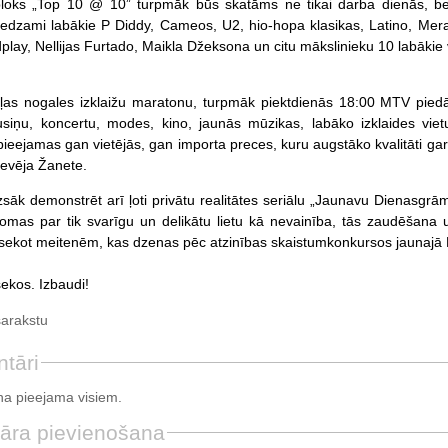
oks „Top 10 @ 10” turpmāk būs skatāms ne tikai darba dienās, bet
redzami labākie P Diddy, Cameos, U2, hio-hopa klasikas, Latino, Merai
play, Nellijas Furtado, Maikla Džeksona un citu mākslinieku 10 labākie 
ļas nogales izklaižu maratonu, turpmāk piektdienās 18:00 MTV pie
usiņu, koncertu, modes, kino, jaunās mūzikas, labāko izklaides vi
pieejamas gan vietējās, gan importa preces, kuru augstāko kvalitāti
devēja Žanete.
āk demonstrēt arī ļoti privātu realitātes seriālu „Jaunavu Dienasgrāma
omas par tik svarīgu un delikātu lietu kā nevainība, tās zaudēšana 
 sekot meitenēm, kas dzenas pēc atzinības skaistumkonkursos jaunajā 
ekos. Izbaudi!
sarakstu
tāri
a pieejama visiem.
āra pievienošana