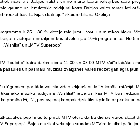
iek visās trīs Baltijas valstīs un no marta katrai valstij būs sava pr
kālā gaume un iemīļotākie raidījumi katrā Baltijas valstī tomēr ļoti a
ib redzēt tieši Latvijas skatītājs,” skaidro Liliāna Ozoliņa.
ogrammā ir 25 – 30 % vietējo raidījumu, šovu un mūzikas bloku. Viet
 beigām vietējiem mūziķiem būs atvēlēti jau 10% programmas. No 5.ma
, „Wishlist” un „MTV Superpop”.
V Roulette” katru darba dienu 11:00 un 03:00 MTV rādīs labākos mūz
rā pasaules un pašmāju mūzikas zvaigznes varēs redzēt gan agrā jaunī
tāju lūgumiem par tāda vai cita video iekļaušanu MTV kanāla rotācijā
v tīkamāko mūziku raidījuma „Wishlist” ietvaros, kas MTV būs redzam
a prasība Ei, DJ, pastavj moj kampaktdjisk tiks izpildīta ar prieku un ne
tktuālākos pop hītus turpmāk MTV ēterā darba dienās varēs skatīt di
V Superpop”. Šajās mūzikai veltītajās stundās MTV rādīs tikai pašu jau