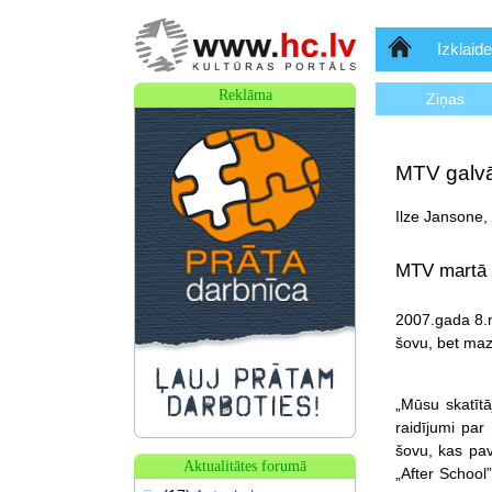
Sākumlapa
Izklaide
Reklāma
Ziņas
MTV galvā
Ilze Jansone,
MTV martā 
2007.gada 8.
šovu, bet maz
„Mūsu skatītā
raidījumi par
šovu, kas pav
Aktualitātes forumā
„After School