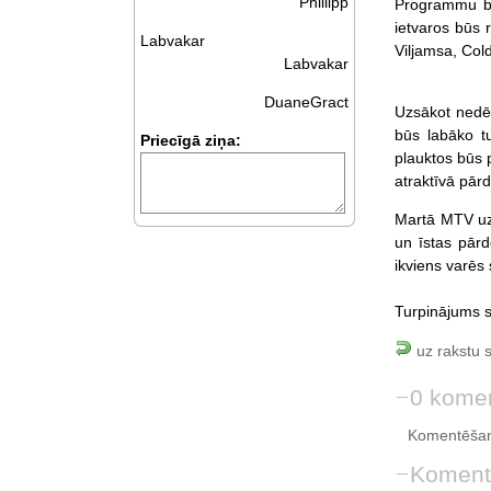
Phillipp
Programmu bl
ietvaros būs 
Labvakar
Viljamsa, Cold
Labvakar
DuaneGract
Uzsākot nedē
būs labāko t
Priecīgā ziņa:
plauktos būs 
atraktīvā pār
Martā MTV uzs
un īstas pārd
ikviens varēs
Turpinājums s
uz rakstu 
0 komen
Komentēšan
Koment