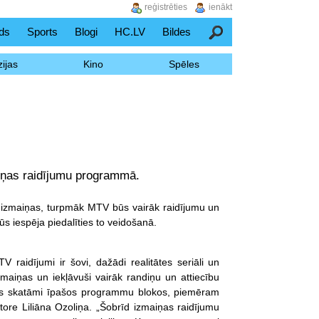
reģistrēties
ienākt
ds
Sports
Blogi
HC.LV
Bildes
Meklēšana
ijas
Kino
Spēles
iņas raidījumu programmā.
 izmaiņas, turpmāk MTV būs vairāk raidījumu un
s iespēja piedalīties to veidošanā.
 raidījumi ir šovi, dažādi realitātes seriāli un
maiņas un iekļāvuši vairāk randiņu un attiecību
 būs skatāmi īpašos programmu blokos, piemēram
tore Liliāna Ozoliņa. „Šobrīd izmaiņas raidījumu