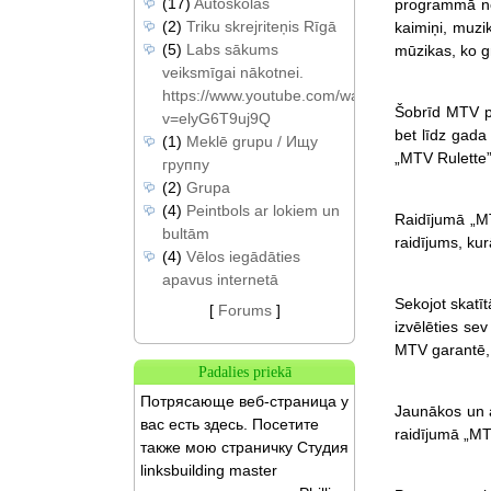
(17)
Autoskolas
programmā not
(2)
Triku skrejriteņis Rīgā
kaimiņi, muzi
(5)
Labs sākums
mūzikas, ko gr
veiksmīgai nākotnei.
https://www.youtube.com/watch?
Šobrīd MTV pr
v=elyG6T9uj9Q
bet līdz gada
(1)
Meklē grupu / Ищу
„MTV Rulette”
группу
(2)
Grupa
(4)
Peintbols ar lokiem un
Raidījumā „MT
bultām
raidījums, ku
(4)
Vēlos iegādāties
apavus internetā
Sekojot skatī
[
Forums
]
izvēlēties se
MTV garantē, k
Padalies priekā
Потрясающе веб-страница у
Jaunākos un a
вас есть здесь. Посетите
raidījumā „MT
также мою страничку Студия
linksbuilding master