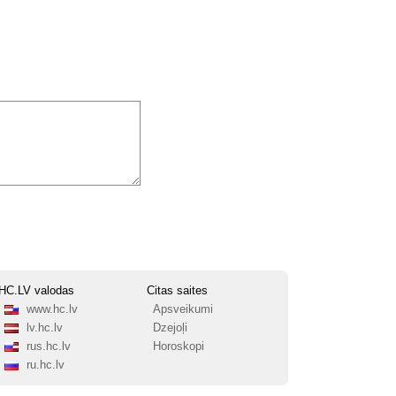
HC.LV valodas
Citas saites
www.hc.lv
Apsveikumi
lv.hc.lv
Dzejoļi
rus.hc.lv
Horoskopi
ru.hc.lv