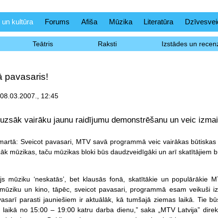
 un kultūra
Forums
Afiša
Mūzika
Literatūra
Dzīvesvei
Teātris
Raksti
Izstādes un recenz
 pavasaris!
 08.03.2007., 12:45
uzsāk vairāku jaunu raidījumu demonstrēšanu un veic izma
martā: Sveicot pavasari, MTV savā programmā veic vairākas būtiskas
āk mūzikas, taču mūzikas bloki būs daudzveidīgāki un arī skatītājiem bū
js mūziku ‘neskatās’, bet klausās fonā, skatītākie un populārākie MTV
 mūziku un kino, tāpēc, sveicot pavasari, programmā esam veikuši iz
asarī parasti jauniešiem ir aktuālāk, kā tumšajā ziemas laikā. Tie
” laikā no 15:00 – 19:00 katru darba dienu,” saka „MTV Latvija” direk