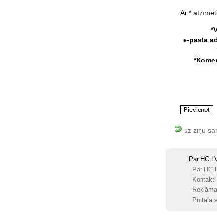
Ar * atzīmēti
*
e-pasta a
*Komen
uz ziņu sa
Par HC.L
Par HC.
Kontakti
Reklāma
Portāla s