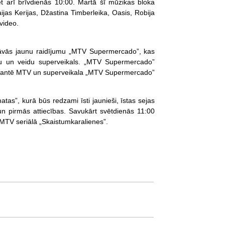
 arī brīvdienās 10:00. Martā šī mūzikas bloka
jas Kerijas, Džastina Timberleika, Oasis, Robija
video.
dāvās jaunu raidījumu „MTV Supermercado”, kas
etu un veidu superveikals. „MTV Supermercado”
 garantē MTV un superveikala „MTV Supermercado”
tas”, kurā būs redzami īsti jaunieši, īstas sejas
un pirmās attiecības. Savukārt svētdienās 11:00
MTV seriālā „Skaistumkaralienes”.