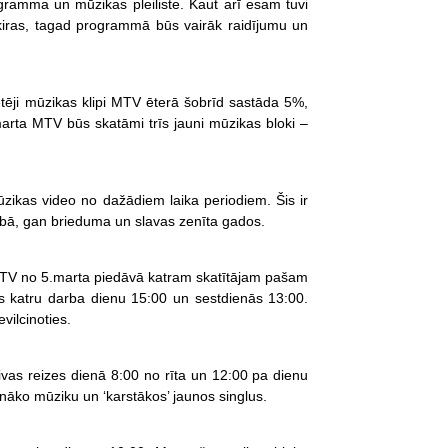
ogramma un mūzikas pleiliste. Kaut arī esam tuvi
tšķiras, tagad programmā būs vairāk raidījumu un
ēji mūzikas klipi MTV ēterā šobrīd sastāda 5%,
rta MTV būs skatāmi trīs jauni mūzikas bloki –
ikas video no dažādiem laika periodiem. Šis ir
bā, gan brieduma un slavas zenīta gados.
, MTV no 5.marta piedāvā katram skatītājam pašam
s katru darba dienu 15:00 un sestdienās 13:00.
vilcinoties.
vas reizes dienā 8:00 no rīta un 12:00 pa dienu
nāko mūziku un ‘karstākos’ jaunos singlus.