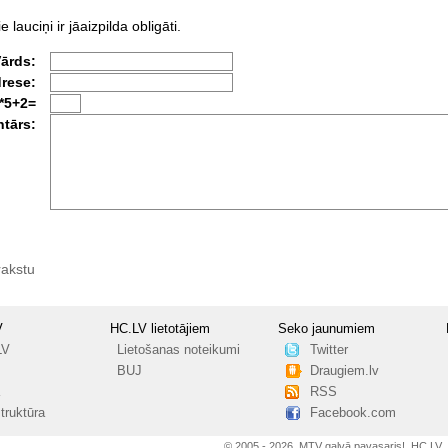
e lauciņi ir jāaizpilda obligāti.
Vārds:
drese:
*5+2=
tārs:
rakstu
V
HC.LV lietotājiem
Seko jaunumiem
LV
Lietošanas noteikumi
Twitter
BUJ
Draugiem.lv
RSS
truktūra
Facebook.com
© 2005 - 2026, MTV galvā pavasaris!, HC.LV.