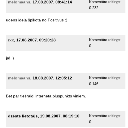
melomaans
, 17.08.2007. 08:41:14
Komentāra reitings:
0.232
ūdens
ideja
špikota
no
Positivus
:)
rxx
, 17.08.2007. 09:20:28
Komentāra reitings:
0
jā!
:)
melomaans
, 18.08.2007. 12:05:12
Komentāra reitings:
0.146
Bet
par
tiešraidi
internetā
pluspunkts
viņiem.
dzēsts lietotājs, 19.08.2007. 08:19:10
Komentāra reitings:
0