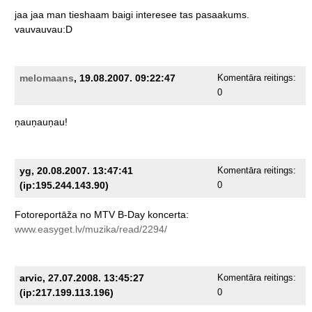
jaa
jaa
man
tieshaam
baigi
interesee
tas
pasaakums.
vauvauvau:D
melomaans
, 19.08.2007. 09:22:47
Komentāra reitings:
0
ņauņauņau!
yg, 20.08.2007. 13:47:41
Komentāra reitings:
(ip:195.244.143.90)
0
Fotoreportāža
no
MTV
B-Day
koncerta:
www.easyget.lv/muzika/read/2294/
arvic, 27.07.2008. 13:45:27
Komentāra reitings:
(ip:217.199.113.196)
0