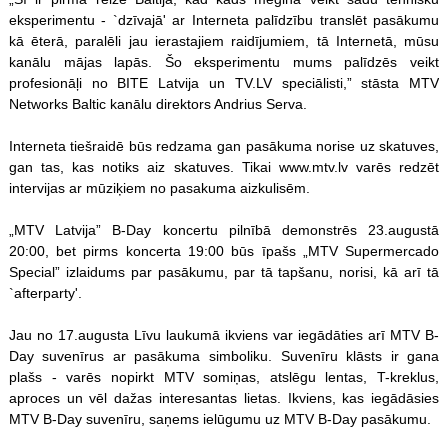
eksperimentu - `dzīvajā' ar Interneta palīdzību translēt pasākumu
kā ēterā, paralēli jau ierastajiem raidījumiem, tā Internetā, mūsu
kanālu mājas lapās. Šo eksperimentu mums palīdzēs veikt
profesionāļi no BITE Latvija un TV.LV speciālisti,” stāsta MTV
Networks Baltic kanālu direktors Andrius Serva.
Interneta tiešraidē būs redzama gan pasākuma norise uz skatuves,
gan tas, kas notiks aiz skatuves. Tikai www.mtv.lv varēs redzēt
intervijas ar mūziķiem no pasakuma aizkulisēm.
„MTV Latvija” B-Day koncertu pilnībā demonstrēs 23.augustā
20:00, bet pirms koncerta 19:00 būs īpašs „MTV Supermercado
Special” izlaidums par pasākumu, par tā tapšanu, norisi, kā arī tā
`afterparty'.
Jau no 17.augusta Līvu laukumā ikviens var iegādāties arī MTV B-
Day suvenīrus ar pasākuma simboliku. Suvenīru klāsts ir gana
plašs - varēs nopirkt MTV somiņas, atslēgu lentas, T-kreklus,
aproces un vēl dažas interesantas lietas. Ikviens, kas iegādāsies
MTV B-Day suvenīru, saņems ielūgumu uz MTV B-Day pasākumu.