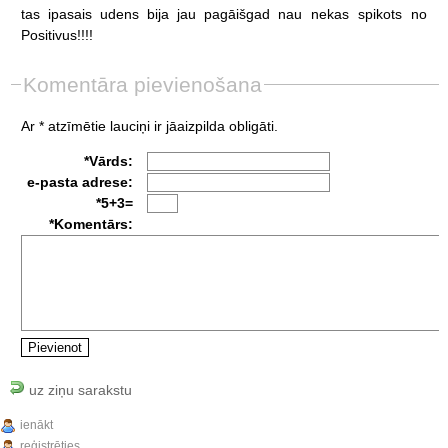
tas
ipasais
udens
bija
jau
pagāišgad
nau
nekas
spikots
no
Positivus!!!!
Komentāra pievienošana
Ar * atzīmētie lauciņi ir jāaizpilda obligāti.
*Vārds:
e-pasta adrese:
*5+3=
*Komentārs:
uz ziņu sarakstu
ienākt
reģistrēties