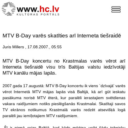
MTV B-Day varēs skatīties arī Interneta tiešraidē
Juris Millers , 17.08.2007., 05:55
MTV B-Day koncertu no Krastmalas varēs vērot arī
Interneta tiešraidē visu trīs Baltijas valstu iedzīvotāji
MTV kanālu mājas lapās.
2007.gada 17.augustā: MTV B-Day koncertu ik viens `dzīvajā' varēs
vērot Internetā MTV mājas lapās visā Baltijā, kā arī gūt ieskatu
pasākuma norisē MTV ēterā, kur paralēli ierastajiem svētdienas
vakara raidījumiem notiks pieslēgšanās Krastmalai. Skatītaji savos
TV ekrānos notikumus Krastmalā varēs redzēt atsevišķā logā
paralēli jau iemīļotajiem MTV raidījumiem.
„Šī ir pirmā reize Baltijā, kad kāds mēģina veikt šādu tehnisku