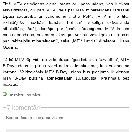
Tieši MTV dzimšanas dienai radīts arī īpašs ūdens, kas ir tikpat
atsvaidzinošs, cik pats MTV. Ideja par MTV minerālūdens radīšanu
tapusi sadarbībā ar uzņēmumu „Tetra Pak”. „MTV ir ne tikai
izklaidējošs muzikāls kanāls, bet arī veselīga dzīvesveida
atbalstītājs, tādēļ, domājot par īpašu pārsteigumu MTV faniem
mūsu gadadienā, nolēmām - kas gan var būt veselīgāks un labāks
par veldzējošu minerālūdeni”, saka „MTV Latvija” direktore Liliāna
Ozoliņa.
Tā kā MTV rūp vide un videi draudzīgas lietas un `uzvedība', MTV
B-Day ūdens ir pildīts videi neitrālā iepakojumā, kas veidots no
kartona. Veldzējošais MTV B-Day ūdens būs pieejams ik vienam
MTV B-Day burziņa apmeklētājam 19.augustā, Krastmalā bez
maksas.
uz rakstu sarakstu
7 komentāri
Komentēšana pieejama visiem.