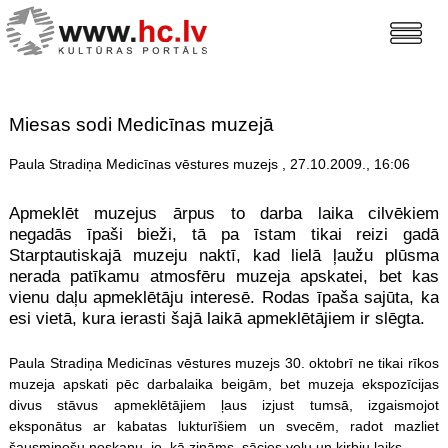
Miesas sodi Medicīnas muzejā
Paula Stradiņa Medicīnas vēstures muzejs , 27.10.2009., 16:06
Apmeklēt muzejus ārpus to darba laika cilvēkiem
negadās īpaši bieži, tā pa īstam tikai reizi gadā
Starptautiskajā muzeju naktī, kad lielā ļaužu plūsma
nerada patīkamu atmosfēru muzeja apskatei, bet kas
vienu daļu apmeklētāju interesē. Rodas īpaša sajūta, ka
esi vietā, kura ierasti šajā laikā apmeklētājiem ir slēgta.
Paula Stradiņa Medicīnas vēstures muzejs 30. oktobrī ne tikai rīkos
muzeja apskati pēc darbalaika beigām, bet muzeja ekspozīcijas
divus stāvus apmeklētājiem ļaus izjust tumsā, izgaismojot
eksponātus ar kabatas lukturīšiem un svecēm, radot mazliet
šausminošu noskaņu, jo, kā zināms, sācies veļu un ķirbju laiks.