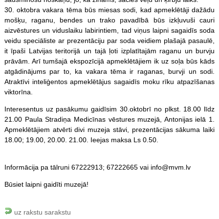
30. oktobra vakara tēma būs miesas sodi, kad apmeklētāji dažādu
mošķu, raganu, bendes un trako pavadībā būs izkļuvuši cauri
aizvēstures un viduslaiku labirintiem, tad viņus laipni sagaidīs soda
veidu speciāliste ar prezentāciju par soda veidiem plašajā pasaulē,
it īpaši Latvijas teritorijā un tajā ļoti izplatītajām raganu un burvju
prāvām. Arī tumšajā ekspozīcijā apmeklētājiem ik uz soļa būs kāds
atgādinājums par to, ka vakara tēma ir raganas, burvji un sodi.
Atraktīvi inteliģentos apmeklētājus sagaidīs moku rīku atpazīšanas
viktorīna.
Interesentus uz pasākumu gaidīsim 30.oktobrī no plkst. 18.00 līdz
21.00 Paula Stradiņa Medicīnas vēstures muzejā, Antonijas ielā 1.
Apmeklētājiem atvērti divi muzeja stāvi, prezentācijas sākuma laiki
18.00; 19.00, 20.00. 21.00. Ieejas maksa Ls 0.50.
Informācija pa tālruni 67222913; 67222665 vai info@mvm.lv
Būsiet laipni gaidīti muzejā!
uz rakstu sarakstu