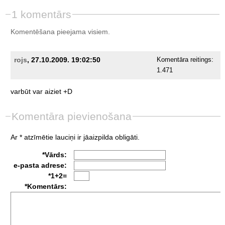
1 komentārs
Komentēšana pieejama visiem.
rojs
, 27.10.2009. 19:02:50
Komentāra reitings:
1.471
varbūt
var
aiziet
+D
Komentāra pievienošana
Ar * atzīmētie lauciņi ir jāaizpilda obligāti.
*Vārds:
e-pasta adrese:
*1+2=
*Komentārs: