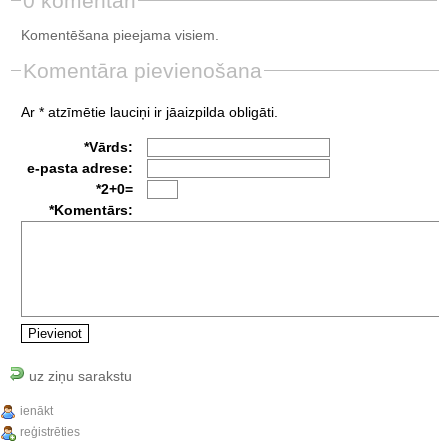
0 komentāri
Komentēšana pieejama visiem.
Komentāra pievienošana
Ar * atzīmētie lauciņi ir jāaizpilda obligāti.
*Vārds:
e-pasta adrese:
*2+0=
*Komentārs:
uz ziņu sarakstu
ienākt
reģistrēties