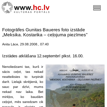
Fotogrāfes Gunitas Baueres foto izstāde
„Meksika. Kostarika – ceļojuma piezīmes”
Anita Lāce, 29.08.2008., 07:40
Izstādes atklāšana 12.septembrī plkst. 16.00.
Nenoliedzami tas, kurš ir
sācis ceļot, tas nekad
neatteiksies to turpināt
darīt. Lielajā skrējienā, ko
sauc par dzīvi, mums
nekad nav laika. Bet
mirkļos, ko baudām
ceļojot, mēs saredzam cik
pasaule ir skaista un