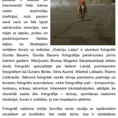
interesanta! Vide, katras
valsts iedzīvotāju
tradīcijas, mūs paņem
savā varā un liek izjust
satriecošas emocijas, kas
mijās ar atpūtu, prieku un
piedzīvojumiem. Nelielu
daļiņu no fiksētajiem
mirkļiem šoreiz uz mākslas „Galeriju Laipa” ir atvedusi fotogrāfe
Gunita Bauere. Gunita Bauere fotogrāfijai pievērsusies pirms
četriem gadiem. Mācījusies Birutas Mageles Starptautiskajā stilistu
skolā fotogrāfu specialitātē pie tādiem Latvijā pazīstamiem
fotogrāfiem kā Gunārs Binde, Vilnis Auziņš, Mārtiņš Lablaiks, Raimo
Lielbriedis. Sākumā fotogrāfe vairāk vēroja pazīstamu pašmāju un
ārvalstu fotogrāfu autordarbus, nekā fotografēja pati – kompozīciju,
noskaņu, krāsas, akcentus. Interesēm izkristalizējoties, atklājās, ka
visvairāk saista ielu fotogrāfija – dzīvas, spontānas sadzīves
situācijas, kuras ir unikālas, jo nav iespējams atkārtot.
Fotogrāfi valdzina mirkļa burvība nevis studija ar ieplānotiem
smaidiem un kustībām, bet reālā dzīve, kas ir vislabākais