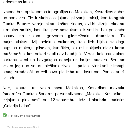
iedvesmas lauks.
Izstādē būs apskatāmas fotogrāfijas no Meksikas, Kosterikas dabas
un sadzīves. Tie ir skaisto ceļojuma piezīmju mirkļi, kad fotogrāfe
Gunita Bauere varēja skatīt košus ziedus, dzidri zilzaļu okeānu,
jūrmalas smiltis, kas tikai pēc nosaukuma ir smiltis, bet patiesībā
sastāv no sīkām, greznām gliemežvāku drumslām. Tik
majestātiskus dziļi pelēkus vulkānus, kas liek bijībā sastingt;
augstas mākoņu pilsētas, kur šķiet, ka esi nokļuvis dievu kārtā;
mūžamežus, kas nekad sauli nav baudījuši. Vēroju kaktusu laukus,
sarkanu zemi un bezgalīgas agavju un kafijas audzes. Bet tam
visam jēgu un saturu piešķīra cilvēki – patiesi, vienkārši, sirsnīgi,
smagi strādājoši un cēli savā pieticībā un dāsnumā. Par to arī šī
izstāde.
Nāc, skatītāj, un veido savu Meksikas, Kostarikas mozaīku
fotogrāfes Gunitas Baueres personālizstādē „Meksika. Kostarika –
ceļojuma piezīmes” no 12.septembra līdz 1.oktobrim mākslas
„Galerijā Laipa”.
uz rakstu sarakstu