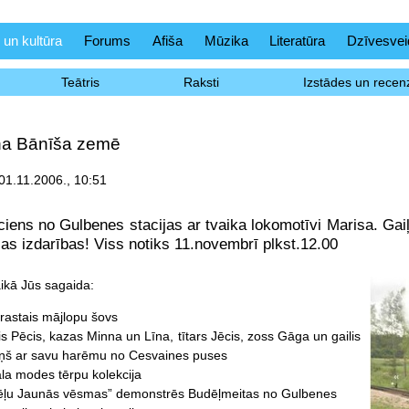
 un kultūra
Forums
Afiša
Mūzika
Literatūra
Dzīvesvei
Teātris
Raksti
Izstādes un recenz
na Bānīša zemē
01.11.2006., 10:51
ciens no Gulbenes stacijas ar tvaika lokomotīvi Marisa. Gai
ošas izdarības! Viss notiks 11.novembrī plkst.12.00
aikā Jūs sagaida:
astais mājlopu šovs
s Pēcis, kazas Minna un Līna, tītars Jēcis, zoss Gāga un gailis
iņš ar savu harēmu no Cesvaines puses
la modes tērpu kolekcija
ēļu Jaunās vēsmas” demonstrēs Budēļmeitas no Gulbenes