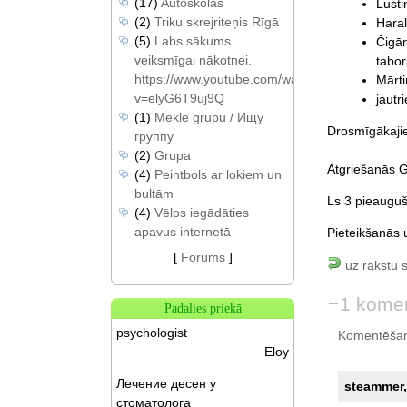
(17)
Autoskolas
Lusti
(2)
Triku skrejriteņis Rīgā
Haral
(5)
Labs sākums
Čigā
veiksmīgai nākotnei.
tabor
https://www.youtube.com/watch?
Mārti
v=elyG6T9uj9Q
jautr
(1)
Meklē grupu / Ищу
Drosmīgākaji
группу
(2)
Grupa
Atgriešanās G
(4)
Peintbols ar lokiem un
bultām
Ls 3 pieauguš
(4)
Vēlos iegādāties
apavus internetā
Pieteikšanās 
[
Forums
]
uz rakstu 
1 kome
Padalies priekā
psychologist
Komentēšan
Eloy
Лечение десен у
steammer, 
стоматолога