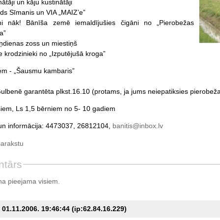
nātāji un kāju kustinātāji
ds Sīmanis un VIA „MAIZ’e”
ni nāk! Bānīša zemē iemaldījušies čigāni no „Pierobežas
a”
ņdienas zoss un miestiņš
ie krodzinieki no „Izputējušā kroga”
em - „Šausmu kambaris”
ulbenē garantēta plkst.16.10 (protams, ja jums neiepatiksies pierobežas
iem, Ls 1,5 bērniem no 5- 10 gadiem
un informācija: 4473037, 26812104,
banitis@inbox.lv
sarakstu
ntārs
a pieejama visiem.
01.11.2006. 19:46:44 (ip:62.84.16.229)