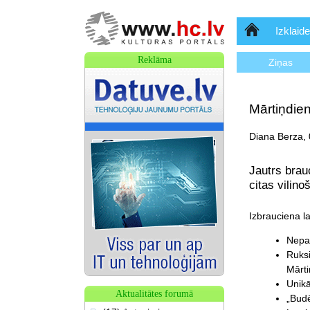
Sākumlapa
Izklaide
Reklāma
Ziņas
Mārtiņdie
Diana Berza, 
Jautrs brau
citas vilin
Izbrauciena l
Nepar
Ruksi
Mārt
Unikā
Aktualitātes forumā
„Bud