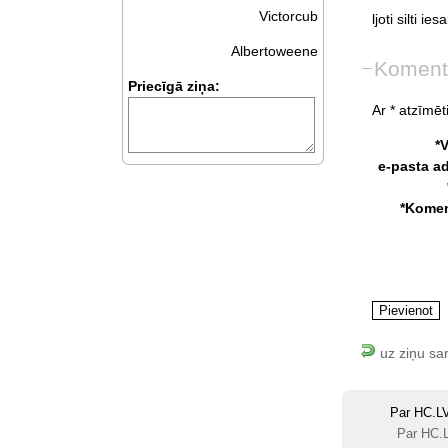
Victorcub
ljoti
silti
iesa
Albertoweene
Koment
Priecīgā ziņa:
Ar * atzīmēti
*
e-pasta a
*Komen
uz ziņu sa
Par HC.L
Par HC.