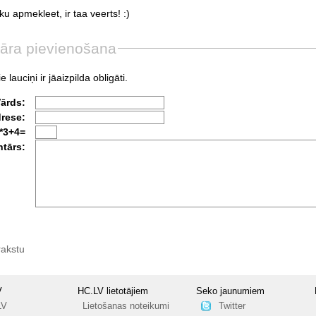
ku
apmekleet,
ir
taa
veerts!
:)
āra pievienošana
e lauciņi ir jāaizpilda obligāti.
Vārds:
drese:
*3+4=
tārs:
rakstu
V
HC.LV lietotājiem
Seko jaunumiem
LV
Lietošanas noteikumi
Twitter