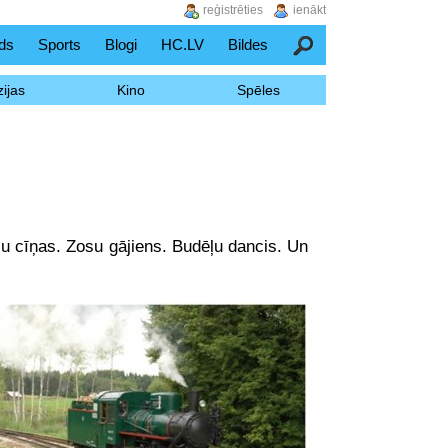
reģistrēties
ienākt
ds
Sports
Blogi
HC.LV
Bildes
Meklēšana
ijas
Kino
Spēles
ļu cīņas. Zosu gājiens. Budēļu dancis. Un