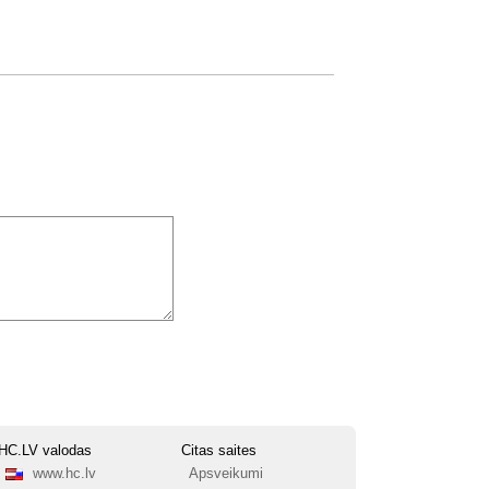
HC.LV valodas
Citas saites
www.hc.lv
Apsveikumi