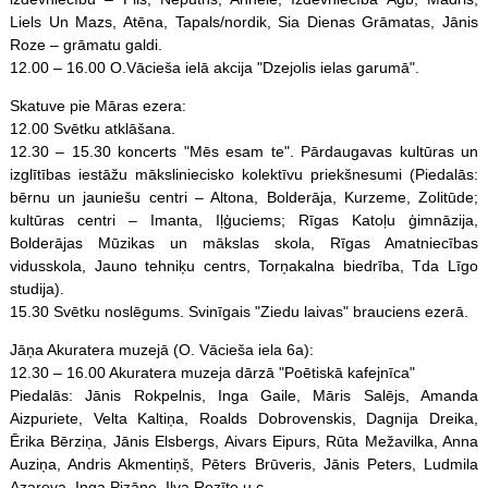
Liels Un Mazs, Atēna, Tapals/nordik, Sia Dienas Grāmatas, Jānis
Roze – grāmatu galdi.
12.00 – 16.00 O.Vācieša ielā akcija "Dzejolis ielas garumā".
Skatuve pie Māras ezera:
12.00 Svētku atklāšana.
12.30 – 15.30 koncerts "Mēs esam te". Pārdaugavas kultūras un
izglītības iestāžu māksliniecisko kolektīvu priekšnesumi (Piedalās:
bērnu un jauniešu centri – Altona, Bolderāja, Kurzeme, Zolitūde;
kultūras centri – Imanta, Iļģuciems; Rīgas Katoļu ģimnāzija,
Bolderājas Mūzikas un mākslas skola, Rīgas Amatniecības
vidusskola, Jauno tehniķu centrs, Torņakalna biedrība, Tda Līgo
studija).
15.30 Svētku noslēgums. Svinīgais "Ziedu laivas" brauciens ezerā.
Jāņa Akuratera muzejā (O. Vācieša iela 6a):
12.30 – 16.00 Akuratera muzeja dārzā "Poētiskā kafejnīca"
Piedalās: Jānis Rokpelnis, Inga Gaile, Māris Salējs, Amanda
Aizpuriete, Velta Kaltiņa, Roalds Dobrovenskis, Dagnija Dreika,
Ērika Bērziņa, Jānis Elsbergs, Aivars Eipurs, Rūta Mežavilka, Anna
Auziņa, Andris Akmentiņš, Pēters Brūveris, Jānis Peters, Ludmila
Azarova, Inga Pizāne, Ilva Rozīte u.c.