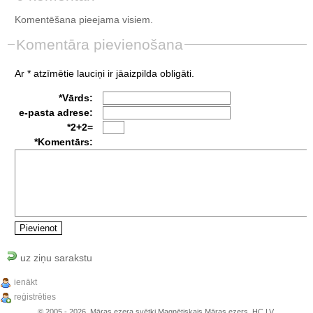
Komentēšana pieejama visiem.
Komentāra pievienošana
Ar * atzīmētie lauciņi ir jāaizpilda obligāti.
*Vārds:
e-pasta adrese:
*2+2=
*Komentārs:
uz ziņu sarakstu
ienākt
reģistrēties
© 2005 - 2026, Māras ezera svētki Magnētiskais Māras ezers, HC.LV.