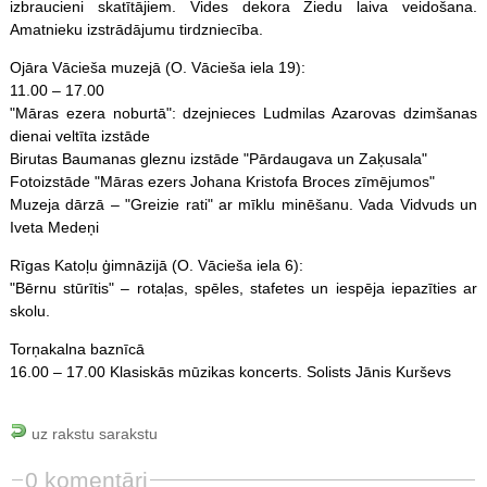
izbraucieni skatītājiem. Vides dekora Ziedu laiva veidošana.
Amatnieku izstrādājumu tirdzniecība.
Ojāra Vācieša muzejā (O. Vācieša iela 19):
11.00 – 17.00
"Māras ezera noburtā": dzejnieces Ludmilas Azarovas dzimšanas
dienai veltīta izstāde
Birutas Baumanas gleznu izstāde "Pārdaugava un Zaķusala"
Fotoizstāde "Māras ezers Johana Kristofa Broces zīmējumos"
Muzeja dārzā – "Greizie rati" ar mīklu minēšanu. Vada Vidvuds un
Iveta Medeņi
Rīgas Katoļu ģimnāzijā (O. Vācieša iela 6):
"Bērnu stūrītis" – rotaļas,
spēles
, stafetes un iespēja iepazīties ar
skolu.
Torņakalna baznīcā
16.00 – 17.00 Klasiskās mūzikas koncerts. Solists Jānis Kurševs
uz rakstu sarakstu
0 komentāri