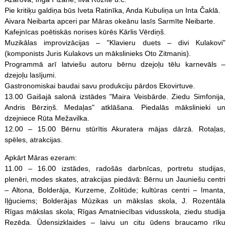
Pie kritiķu galdiņa būs Iveta Ratinīka, Anda Kubuliņa un Inta Čaklā.
Aivara Neibarta apceri par Māras okeānu lasīs Sarmīte Neibarte.
Kafejnīcas poētiskās norises kūrēs Kārlis Vērdiņš.
Muzikālas improvizācijas – "Klavieru duets – divi Kulakovi"
(komponists Juris Kulakovs un mākslinieks Oto Zitmanis).
Programmā arī latviešu autoru bērnu dzejoļu tēlu karnevāls –
dzejoļu lasījumi.
Gastronomiskai baudai savu produkciju pārdos Ekovirtuve.
13.00 Gaišajā salonā izstādes "Maira Veisbārde. Ziedu Simfonija,
Andris Bērziņš. Medaļas" atklāšana. Piedalās mākslinieki un
dzejniece Rūta Mežavilka.
12.00 – 15.00 Bērnu stūrītis Akuratera mājas dārzā. Rotaļas,
spēles
, atrakcijas.
Apkārt Māras ezeram:
11.00 – 16.00 izstādes, radošās darbnīcas, portretu studijas,
plenēri, modes skates, atrakcijas piedāvā: Bērnu un Jauniešu centri
– Altona, Bolderāja, Kurzeme, Zolitūde; kultūras centri – Imanta,
Iļģuciems; Bolderājas Mūzikas un mākslas skola, J. Rozentāla
Rīgas mākslas skola; Rīgas Amatniecības vidusskola, ziedu studija
Rezēda. Ūdensizklaides – laivu un citu ūdens braucamo rīku