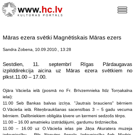
Māras ezera svētki Magnētiskais Māras ezers
Sandra Zobena, 10.09.2010., 13:28
Sestdien, 11. septembrī Rīgas Pārdaugavas
izpilddirekcija aicina uz Māras ezera svētkiem no
plkst.11.00 – 17.00.
Ojāra Vācieša ielā (posmā no Fr. Brīvzemnieka līdz Torņakalna
ielai):
11.00 Seb Bankas balvas izcīņa. "Jautrais brauciens" bērniem
O.Vācieša ielā. Riteņbraukšanas sacensības 3 – 5 gadu vecuma
bērniem. Dalībniekiem obligāta ķivere un ķermeni sedzošs tērps.
11.00 – 16.00 amatnieku izstrādājumi, gardumu tirdzniecība.
11.00 – 16.00 uz O.Vācieša ielas pie Jāņa Akuratera muzeja
izdevniecību – Pils, Neputns, Annele, Izdevniecība Agb, Madris,