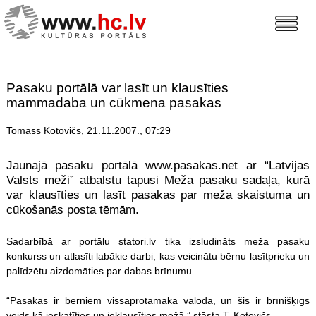
Pasaku portālā var lasīt un klausīties
mammadaba un cūkmena pasakas
Tomass Kotovičs, 21.11.2007., 07:29
Jaunajā pasaku portālā www.pasakas.net ar “Latvijas
Valsts meži” atbalstu tapusi Meža pasaku sadaļa, kurā
var klausīties un lasīt pasakas par meža skaistuma un
cūkošanās posta tēmām.
Sadarbībā ar portālu statori.lv tika izsludināts meža pasaku
konkurss un atlasīti labākie darbi, kas veicinātu bērnu lasītprieku un
palīdzētu aizdomāties par dabas brīnumu.
“Pasakas ir bērniem vissaprotamākā valoda, un šis ir brīnišķīgs
veids kā ieskatīties un ieklausīties mežā,” stāsta T. Kotovičs.