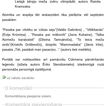
Lielajā ķērpju meža zvēru olimpiādē; autors Raivita
Kramzaka.
Atzinība un iespēja tikt ieskaņotām tika piešķirta vēl septiņām
pasakām:
“Pasaka par cilvēku ar cūkas seju”(Valdis Gabrāns) , “Vēlēšanās”
(Evija Krūmiņa) , “Pasaka par mākonīti” (Jana Kukaine), “Talka
Aizmežu karaļvalstī” (Džeina Tamuļeviča), “To teica meža
sirds”(Kristofs Griškevičs), dzejolis “Mammadaba” (Jānis Irbe),
pasaka „Tēt, pastāsti man pasaciņu...” (autors tiek meklēts).
Portālā var noklausīties arī pamācošu Cūkmena pārvēršanās
leģendu (sižeta autors Ēriks Stendzenieks) izteiksmīgā rozā
personāža personīgā izpildījumā.
uz rakstu sarakstu
0 komentāri
Komentēšana pieejama visiem.
Komentāra pievienošana