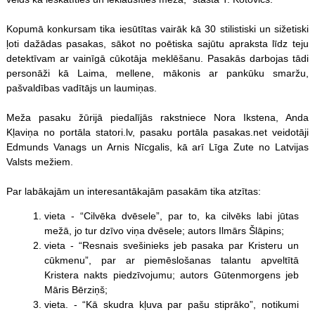
Kopumā konkursam tika iesūtītas vairāk kā 30 stilistiski un sižetiski
ļoti dažādas pasakas, sākot no poētiska sajūtu apraksta līdz teju
detektīvam ar vainīgā cūkotāja meklēšanu. Pasakās darbojas tādi
personāži kā Laima, mellene, mākonis ar pankūku smaržu,
pašvaldības vadītājs un laumiņas.
Meža pasaku žūrijā piedalījās rakstniece Nora Ikstena, Anda
Kļaviņa no portāla statori.lv, pasaku portāla pasakas.net veidotāji
Edmunds Vanags un Arnis Nīcgalis, kā arī Līga Zute no Latvijas
Valsts mežiem.
Par labākajām un interesantākajām pasakām tika atzītas:
vieta - “Cilvēka dvēsele”, par to, ka cilvēks labi jūtas
mežā, jo tur dzīvo viņa dvēsele; autors Ilmārs Šlāpins;
vieta - “Resnais svešinieks jeb pasaka par Kristeru un
cūkmenu”, par ar piemēslošanas talantu apveltītā
Kristera nakts piedzīvojumu; autors Gūtenmorgens jeb
Māris Bērziņš;
vieta. - “Kā skudra kļuva par pašu stiprāko”, notikumi