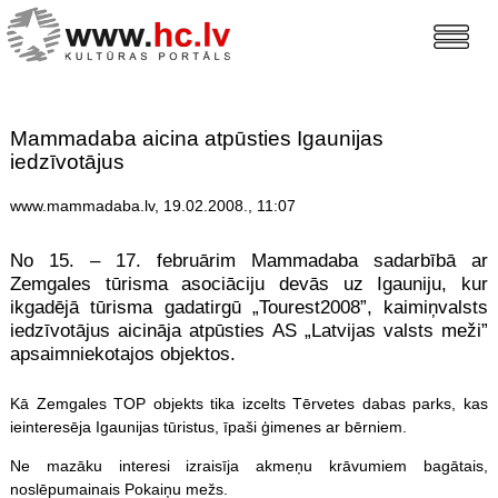
Mammadaba aicina atpūsties Igaunijas
iedzīvotājus
www.mammadaba.lv, 19.02.2008., 11:07
No 15. – 17. februārim Mammadaba sadarbībā ar
Zemgales tūrisma asociāciju devās uz Igauniju, kur
ikgadējā tūrisma gadatirgū „Tourest2008”, kaimiņvalsts
iedzīvotājus aicināja atpūsties AS „Latvijas valsts meži”
apsaimniekotajos objektos.
Kā Zemgales TOP objekts tika izcelts Tērvetes dabas parks, kas
ieinteresēja Igaunijas tūristus, īpaši ģimenes ar bērniem.
Ne mazāku interesi izraisīja akmeņu krāvumiem bagātais,
noslēpumainais Pokaiņu mežs.