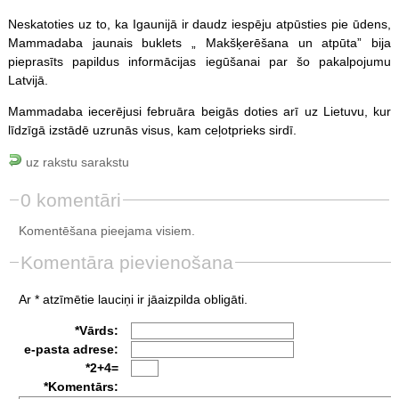
Neskatoties uz to, ka Igaunijā ir daudz iespēju atpūsties pie ūdens,
Mammadaba jaunais buklets „ Makšķerēšana un atpūta” bija
pieprasīts papildus informācijas iegūšanai par šo pakalpojumu
Latvijā.
Mammadaba iecerējusi februāra beigās doties arī uz Lietuvu, kur
līdzīgā izstādē uzrunās visus, kam ceļotprieks sirdī.
uz rakstu sarakstu
0 komentāri
Komentēšana pieejama visiem.
Komentāra pievienošana
Ar * atzīmētie lauciņi ir jāaizpilda obligāti.
*Vārds:
e-pasta adrese:
*2+4=
*Komentārs: