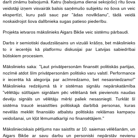
darīt zināmu balsojumā. Katru (balsojuma dienai sekojošo) rītu šova
veidotāji izņem visvairāk balsis saņēmušo subjektu no šova un veic
ekspertīzi, kuru paši sauc par "ādas novilkšanu", tādā veidā
noskaidrojot šova dalībnieka sugas patieso piederību.
Projekta ietvaros mākslinieks Aigars Bikše veic sistēmu pārbaudi.
Darbs ir semiotiski daudzslāņains un vizuāli krāšņs, bet mākslinieks
to ir iecerējis kā platformu diskusijai par Latvijas sabiedrībai
būtiskiem procesiem.
Mākslinieks saka: "Ļaut privātpersonām finansēt politiskās partijas,
nozīmē atdot šīm privātpersonām politisko varu valstī. Performance
ir iecerēta kā alegorija par acīmredzamo, bet nesasniedzamo!"
Mākslinieka redzējumā tā ir sistēmas signālu nepārskatāmība
"vēlētāju sūtītajam signālam pēc vēlēšanā tiek pievienots naudas
devēju signāls un vēlētāju mērķi paliek nesasniegti. Turklāt šī
sistēma traucē iesaistīties politiskajā darbībā personas, kuras
nevēlās meklēt finansiālo atbalstu politiskās reklāmas kampaņu
veidošanai, un kļūt lēmumatkarīgi no finansētājiem."
Mākslinieciskais pētījums nav saistīts ar 10. saiemas vēlēšanām, un
Aigars Bikše ar savu darbu un personiski nepārstāv nevienu