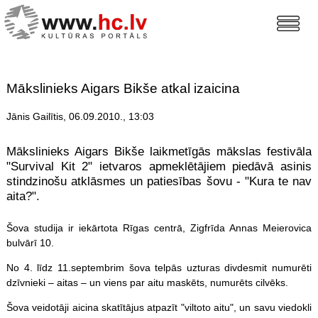
Mākslinieks Aigars Bikše atkal izaicina
Jānis Gailītis, 06.09.2010., 13:03
Mākslinieks Aigars Bikše laikmetīgās mākslas festivāla
"Survival Kit 2" ietvaros apmeklētājiem piedāvā asinis
stindzinošu atklāsmes un patiesības šovu - "Kura te nav
aita?".
Šova studija ir iekārtota Rīgas centrā, Zigfrīda Annas Meierovica
bulvārī 10.
No 4. līdz 11.septembrim šova telpās uzturas divdesmit numurēti
dzīvnieki – aitas – un viens par aitu maskēts, numurēts cilvēks.
Šova veidotāji aicina skatītājus atpazīt "viltoto aitu", un savu viedokli