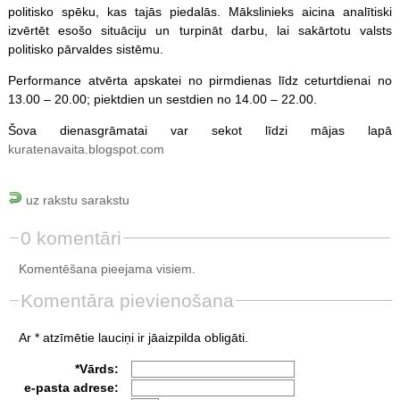
politisko spēku, kas tajās piedalās. Mākslinieks aicina analītiski
izvērtēt esošo situāciju un turpināt darbu, lai sakārtotu valsts
politisko pārvaldes sistēmu.
Performance atvērta apskatei no pirmdienas līdz ceturtdienai no
13.00 – 20.00; piektdien un sestdien no 14.00 – 22.00.
Šova dienasgrāmatai var sekot līdzi mājas lapā
kuratenavaita.blogspot.com
uz rakstu sarakstu
0 komentāri
Komentēšana pieejama visiem.
Komentāra pievienošana
Ar * atzīmētie lauciņi ir jāaizpilda obligāti.
*Vārds:
e-pasta adrese: