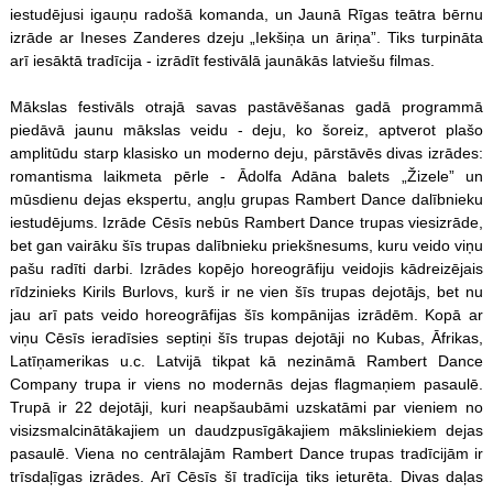
iestudējusi igauņu radošā komanda, un Jaunā Rīgas teātra bērnu
izrāde ar Ineses Zanderes dzeju „Iekšiņa un āriņa”. Tiks turpināta
arī iesāktā tradīcija - izrādīt festivālā jaunākās latviešu filmas.
Mākslas festivāls otrajā savas pastāvēšanas gadā programmā
piedāvā jaunu mākslas veidu - deju, ko šoreiz, aptverot plašo
amplitūdu starp klasisko un moderno deju, pārstāvēs divas izrādes:
romantisma laikmeta pērle - Ādolfa Adāna balets „Žizele” un
mūsdienu dejas ekspertu, angļu grupas Rambert Dance dalībnieku
iestudējums. Izrāde Cēsīs nebūs Rambert Dance trupas viesizrāde,
bet gan vairāku šīs trupas dalībnieku priekšnesums, kuru veido viņu
pašu radīti darbi. Izrādes kopējo horeogrāfiju veidojis kādreizējais
rīdzinieks Kirils Burlovs, kurš ir ne vien šīs trupas dejotājs, bet nu
jau arī pats veido horeogrāfijas šīs kompānijas izrādēm. Kopā ar
viņu Cēsīs ieradīsies septiņi šīs trupas dejotāji no Kubas, Āfrikas,
Latīņamerikas u.c. Latvijā tikpat kā nezināmā Rambert Dance
Company trupa ir viens no modernās dejas flagmaņiem pasaulē.
Trupā ir 22 dejotāji, kuri neapšaubāmi uzskatāmi par vieniem no
visizsmalcinātākajiem un daudzpusīgākajiem māksliniekiem dejas
pasaulē. Viena no centrālajām Rambert Dance trupas tradīcijām ir
trīsdaļīgas izrādes. Arī Cēsīs šī tradīcija tiks ieturēta. Divas daļas