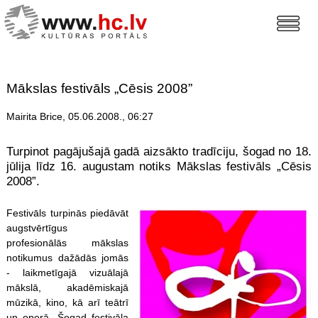
Mākslas festivāls „Cēsis 2008”
Mairita Brice, 05.06.2008., 06:27
Turpinot pagājušajā gadā aizsākto tradīciju, šogad no 18.
jūlija līdz 16. augustam notiks Mākslas festivāls „Cēsis
2008”.
Festivāls turpinās piedāvāt
augstvērtīgus
profesionālās mākslas
notikumus dažādās jomās
- laikmetīgajā vizuālajā
mākslā, akadēmiskajā
mūzikā, kino, kā arī teātrī
un operā. Šogad festivāla