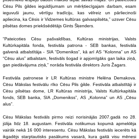
Cēsu Pils ģildes ieguldījumam un mērķtiecīgajam darbam, esam
ieguvuši jaunu, vērtīgu tradīciju, kas vēlreiz un pārliecinoši
apliecina, ka Cēsis ir Vidzemes kultūras galvaspilsēta,” uzsver Cēsu
pilsētas domes priekšsēdētājs Gints Šķenders.
“Pateicoties Cēsu pašvaldības, Kultūras ministrijas, Valsts
Kultūrkapitāla fonda, festivāla patrona - SEB bankas, festivāla
galvenā atbalstītāja - SIA “Domenikss”, kā arī AS “Kolonna” un AS
“Cēsu alus” atbalstam, festivāls šogad ir apjomīgāks gan laika ziņā,
gan piedāvājuma ziņā,” norāda festivāla direktors Juris Žagars.
Festivāla patronese ir LR Kultūras ministre Helēna Demakova.
Cēsu Mākslas festivālu rīko Cēsu Pils ģilde. Festivāla atbalstītāji ir
Cēsu pilsētas dome, LR Kultūras ministrija, Valsts Kultūrkapitāla
fonds, SEB banka, SIA „Domenikss”, AS „Kolonna” un AS „Cēsu
alus”.
Cēsu Mākslas festivāls pirmo reizi norisinājās 2007.gadā no 28.
jūlija līdz 18. augustam. Festivāla notikumus kopumā apmeklēja
vairāk nekā 16 000 interesentu. Cēsu Mākslas festivāls iecerēts kā
ikgadējs starptautisks pasākums vasarā, kura gaitā visu mēnesi