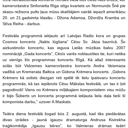
kamerorķestra Sinfonietta Rīga stīgu kvartets un Normunds Šnē pie
skaņu režisora pults ļaus mūsu skatītājiem vairāk iepazīt amerikāņu
20. un 21.gadsimta klasiķu - Džona Adamsa, Džordža Kramba un
Stīva Reiha - darbus.
Festivāla programmā iekļauts arī Latvijas Radio kora un grupas
Cosmos koncerts „Nakts lūgšana” Cēsu Sv. Jāņa baznīcā. Šo
aizkustinošo koncertu, kas ieguva Lielās mūzikas balvu 2007
nominācijā „Gada koncerts”, Cēsīs varēs noklausīties tie, kuri netika
uz vienīgo šīs programmas koncertu Rīgā. Kā allaž interesants
solās būt Vidzemes kamerorķestra koncerts Andra Veismaņa
vadībā un Kremerata Baltica un Gidona Krēmera koncerts. „Gidons
Krēmers kā solists diezgan reti spēlē tik lielu īpatsvaru koncertu
programmās, kā tas ieplānots Cēsu Mākslas festivālā, un tas ir ļoti
pagodinoši! Viens no Krēmera mīļākajiem komponistiem visu mūžu
ir bijis Šūberts un koncerta programmā iekļauta liela daļa tieši šī
komponista darbu,” uzsver A.Maskats.
Teātra diena festivālā šogad būs 2. augustā, kad tiks piedāvātas
divas izrādes - jaunā igauņu dramaturga Andrusa Kivirekha
traģikomēdija „Igauņu bēres”, ko Valmieras drāmas teātrī