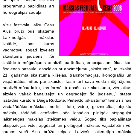
programmu papildinās arī
horeogrāfijas sadaļa.
Visu festivāla laiku Cēsu
Alus brūzī būs skatāma
Laikmetīgās mākslas
izstāde, par kuras
vadmotīvu šogad izvēlēts
skaistuma jēdziens. „Šī
izstāde ir mēģinājums analizēt parādības, emocijas un tēlus, kas
šodienas pasaulei asociējas ar apzīmējumu „skaistums“, tai skaitā
21. gadsimta skaistuma klišejas, transformācijas, ikonogrāfiju un
vispārinātus mītus par skaisto. Tas ir arī sava veida mēģinājums
analizēt mūsu laiku, kas formāli ir apsēsts ar skaistumu, vienlaikus
aizvien vairāk banalizējot un degradējot šo jēdzienu,” stāsta
izstādes kuratore Daiga Rudzāte. Pieteikto „skaistuma” tēmu risinās
visdažādākie mākslas mediji - foto, video, glezniecība, objektu
māksla, tādējādi cenšoties pēc iespējas pilnīgāk atspoguļot
laikmetīgās mākslas izteiksmes veidu. Šogad tiks paplašināta
ekspozīcijas vide, apgūstot un pielāgojot mākslas vajadzībām vēl
jaunas vecā Alus brūža telpas. Latviešu laikmetīgo mākslu