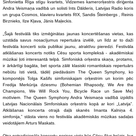
Sinfonietta Rīga stīgu kvartets, Vidzemes kamerorķestris diriģenta
Andra Veismaņa vadībā un solisti Ints Dālderis, Latvijas Radio koris
un grupa Cosmos, klavieru kvartets RIX, Sandis Šteinbergs , Reinis
Birznieks, Ilze Kļava, Jānis Maļeckis.
„Šajā festivālā tiks izmēģinātas jaunas koncertēšanas vietas, kas
uzstāda savus nosacījumus repertuāra izvēlē, un līdz ar to daži
festivāla koncerti sola publikai jaunu, atraktīvu pieredzi. Festivāla
atklāšanas koncerts notiks Cēsu sporta kompleksā - akadēmiskai
mūzikai ļoti interesantā telpā. Simfoniskā orķestra skaņa, protams,
ir ārkārtīgi bagāta, bet sporta zālē klasiski romantiskais repertuārs
nebūtu īsti vietā, tādēļ piedāvāsim The Queen Symphony, ko
komponējis Tolga Kašifs simfoniskajam orķestrim un korim pēc
Fredija Merkūrija dziesmu (Bohemian Rhapsody, We Are the
Champions, We Will Rock You, Bicycle Race un Save Me)
motīviem. The Queen Symphony Andra Veismaņa vadībā izpildīs
Latvijas Nacionālais Simfoniskais orķestris kopā ar kori „Latvija”.
Atklāšanas koncerta otrajā daļā skanēs Imanta Kalniņa 4.
simfonija,” stāsta viens no festivāla akadēmiskās mūzikas sadaļas
veidotājiem Arturs Maskats.
Otra netradicionāla koncertu norises vieta būs Cēsu Alus brūzis, kur