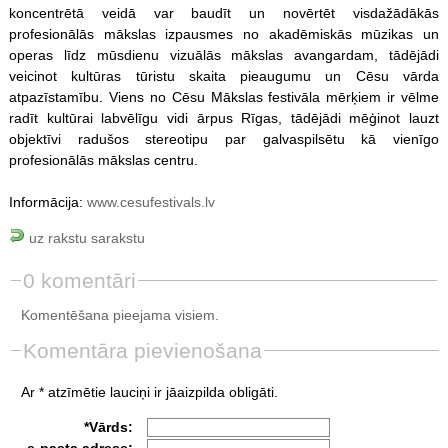
koncentrētā veidā var baudīt un novērtēt visdažādākās
profesionālās mākslas izpausmes no akadēmiskās mūzikas un
operas līdz mūsdienu vizuālās mākslas avangardam, tādējādi
veicinot kultūras tūristu skaita pieaugumu un Cēsu vārda
atpazīstamību. Viens no Cēsu Mākslas festivāla mērķiem ir vēlme
radīt kultūrai labvēlīgu vidi ārpus Rīgas, tādējādi mēģinot lauzt
objektīvi radušos stereotipu par galvaspilsētu kā vienīgo
profesionālās mākslas centru.
Informācija:
www.cesufestivals.lv
uz rakstu sarakstu
0 komentāri
Komentēšana pieejama visiem.
Komentāra pievienošana
Ar * atzīmētie lauciņi ir jāaizpilda obligāti.
*Vārds:
e-pasta adrese: