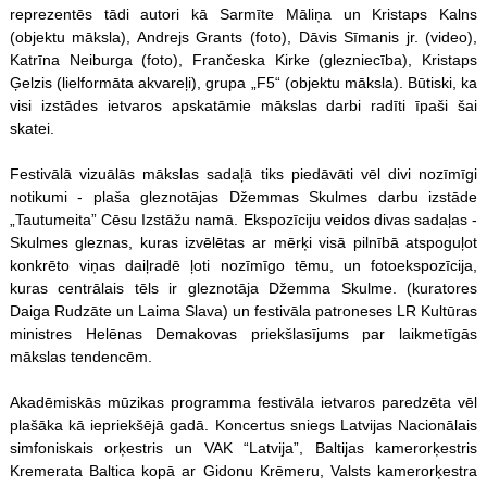
reprezentēs tādi autori kā Sarmīte Māliņa un Kristaps Kalns
(objektu māksla), Andrejs Grants (foto), Dāvis Sīmanis jr. (video),
Katrīna Neiburga (foto), Frančeska Kirke (glezniecība), Kristaps
Ģelzis (lielformāta akvareļi), grupa „F5“ (objektu māksla). Būtiski, ka
visi izstādes ietvaros apskatāmie mākslas darbi radīti īpaši šai
skatei.
Festivālā vizuālās mākslas sadaļā tiks piedāvāti vēl divi nozīmīgi
notikumi - plaša gleznotājas Džemmas Skulmes darbu izstāde
„Tautumeita” Cēsu Izstāžu namā. Ekspozīciju veidos divas sadaļas -
Skulmes gleznas, kuras izvēlētas ar mērķi visā pilnībā atspoguļot
konkrēto viņas daiļradē ļoti nozīmīgo tēmu, un fotoekspozīcija,
kuras centrālais tēls ir gleznotāja Džemma Skulme. (kuratores
Daiga Rudzāte un Laima Slava) un festivāla patroneses LR Kultūras
ministres Helēnas Demakovas priekšlasījums par laikmetīgās
mākslas tendencēm.
Akadēmiskās mūzikas programma festivāla ietvaros paredzēta vēl
plašāka kā iepriekšējā gadā. Koncertus sniegs Latvijas Nacionālais
simfoniskais orķestris un VAK “Latvija”, Baltijas kamerorķestris
Kremerata Baltica kopā ar Gidonu Krēmeru, Valsts kamerorķestra