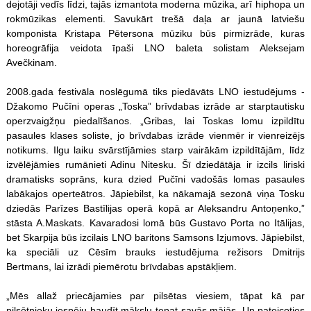
dejotāji vedīs līdzi, tajās izmantota moderna mūzika, arī hiphopa un
rokmūzikas elementi. Savukārt trešā daļa ar jaunā latviešu
komponista Kristapa Pētersona mūziku būs pirmizrāde, kuras
horeogrāfija veidota īpaši LNO baleta solistam Aleksejam
Avečkinam.
2008.gada festivāla noslēgumā tiks piedāvāts LNO iestudējums -
Džakomo Pučīni operas „Toska” brīvdabas izrāde ar starptautisku
operzvaigžņu piedalīšanos. „Gribas, lai Toskas lomu izpildītu
pasaules klases soliste, jo brīvdabas izrāde vienmēr ir vienreizējs
notikums. Ilgu laiku svārstījāmies starp vairākām izpildītājām, līdz
izvēlējāmies rumānieti Adinu Nitesku. Šī dziedātāja ir izcils liriski
dramatisks soprāns, kura dzied Pučīni vadošās lomas pasaules
labākajos operteātros. Jāpiebilst, ka nākamajā sezonā viņa Tosku
dziedās Parīzes Bastīlijas operā kopā ar Aleksandru Antoņenko,”
stāsta A.Maskats. Kavaradosi lomā būs Gustavo Porta no Itālijas,
bet Skarpija būs izcilais LNO baritons Samsons Izjumovs. Jāpiebilst,
ka speciāli uz Cēsīm brauks iestudējuma režisors Dmitrijs
Bertmans, lai izrādi piemērotu brīvdabas apstākļiem.
„Mēs allaž priecājamies par pilsētas viesiem, tāpat kā par
pilsētnieku iespēju baudīt mākslu tepat savās mājās. Un pateicoties