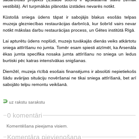
vestibilā). Arī turpmākās plānotās izstādes nevarēs notikt.
Kūstošā sniega ūdens tāpat ir sabojājis blakus esošās telpas
muzeja glezniecības restaurācijas darbnīcā, kur šobrīd vairs nevar
notikt mākslas darbu restaurācijas process, un Gētes institūtā Rīgā.
Lai apturētu ūdens noplūdi, muzejs tuvākajās dienās veiks atkārtotu
sniega attīrīšanu no jumta. Tomēr esam spiesti atzīmēt, ka Arsenāla
ēkas jumta specifika nosaka jumta attīrīšanu no sniega un ledus
burtiski pēc katras intensīvākas snigšanas.
Diemžēl, muzeja rīcībā esošais finansējums ir absolūti nepietiekošs
šādu avārijas situāciju novēršanai ne tikai sniega attīrīšanā, bet arī
sabojāto telpu remontu veikšanā.
uz rakstu sarakstu
0 komentāri
Komentēšana pieejama visiem.
Komentāra pievienošana