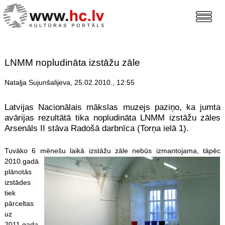
LNMM nopludināta izstāžu zāle
Nataļja Sujunšalijeva, 25.02.2010., 12:55
Latvijas Nacionālais mākslas muzejs paziņo, ka jumta
avārijas rezultātā tika nopludināta LNMM izstāžu zāles
Arsenāls II stāva Radošā darbnīca (Torņa ielā 1).
Tuvāko 6 mēnešu laikā izstā
žu zāle nebūs izmantojama, tāpēc
2010.gadā
plānotās
izstādes
tiek
pārceltas
uz
2011.gada