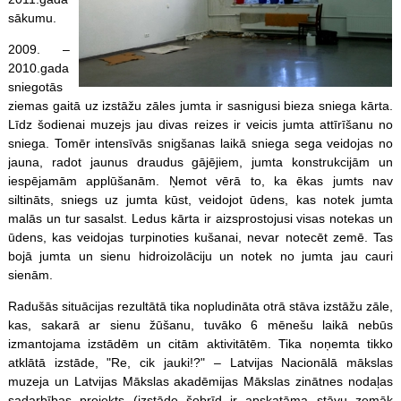
sākumu.
2009. –
2010.gada
sniegotās
ziemas gaitā uz izstāžu zāles jumta ir sasnigusi bieza sniega kārta.
Līdz šodienai muzejs jau divas reizes ir veicis jumta attīrīšanu no
sniega. Tomēr intensīvās snigšanas laikā sniega sega veidojas no
jauna, radot jaunus draudus gājējiem, jumta konstrukcijām un
iespējamām applūšanām. Ņemot vērā to, ka ēkas jumts nav
siltināts, sniegs uz jumta kūst, veidojot ūdens, kas notek jumta
malās un tur sasalst. Ledus kārta ir aizsprostojusi visas notekas un
ūdens, kas veidojas turpinoties kušanai, nevar notecēt zemē. Tas
bojā jumta un sienu hidroizolāciju un notek no jumta jau cauri
sienām.
Radušās situācijas rezultātā tika nopludināta otrā stāva izstāžu zāle,
kas, sakarā ar sienu žūšanu, tuvāko 6 mēnešu laikā nebūs
izmantojama izstādēm un citām aktivitātēm. Tika noņemta tikko
atklātā izstāde, "Re, cik jauki!?" – Latvijas Nacionālā mākslas
muzeja un Latvijas Mākslas akadēmijas Mākslas zinātnes nodaļas
sadarbības projekts (izstāde šobrīd ir apskatāma stāvu zemāk