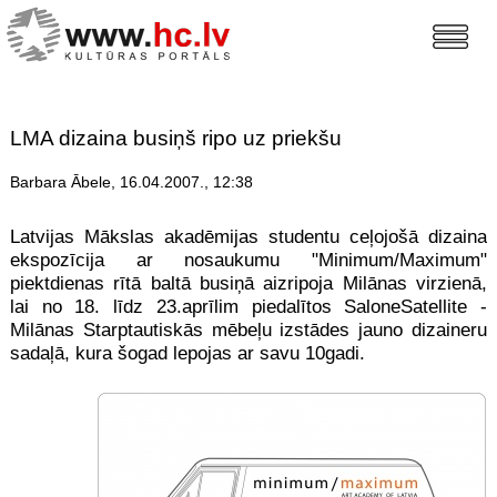
LMA dizaina busiņš ripo uz priekšu
Barbara Ābele, 16.04.2007., 12:38
Latvijas Mākslas akadēmijas studentu ceļojošā dizaina
ekspozīcija ar nosaukumu "Minimum/Maximum"
piektdienas rītā baltā busiņā aizripoja Milānas virzienā,
lai no 18. līdz 23.aprīlim piedalītos SaloneSatellite -
Milānas Starptautiskās mēbeļu izstādes jauno dizaineru
sadaļā, kura šogad lepojas ar savu 10gadi.