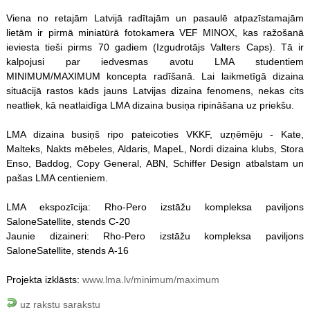
Viena no retajām Latvijā radītajām un pasaulē atpazīstamajām
lietām ir pirmā miniatūrā fotokamera VEF MINOX, kas ražošanā
ieviesta tieši pirms 70 gadiem (Izgudrotājs Valters Caps). Tā ir
kalpojusi par iedvesmas avotu LMA studentiem
MINIMUM/MAXIMUM koncepta radīšanā. Lai laikmetīgā dizaina
situācijā rastos kāds jauns Latvijas dizaina fenomens, nekas cits
neatliek, kā neatlaidīga LMA dizaina busiņa ripināšana uz priekšu.
LMA dizaina busiņš ripo pateicoties VKKF, uzņēmēju - Kate,
Malteks, Nakts mēbeles, Aldaris, MapeL, Nordi dizaina klubs, Stora
Enso, Baddog, Copy General, ABN, Schiffer Design atbalstam un
pašas LMA centieniem.
LMA ekspozīcija: Rho-Pero izstāžu kompleksa paviljons
SaloneSatellite, stends C-20
Jaunie dizaineri: Rho-Pero izstāžu kompleksa paviljons
SaloneSatellite, stends A-16
Projekta izklāsts:
www.lma.lv/minimum/maximum
uz rakstu sarakstu