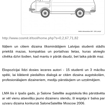
http://www.cosmit.it/tool/home.php?s=0,2,67,71,82
Itāļiem un citiem dizaina tīksminātājiem Latvijas studenti stādīs
priekšā mazas, kompaktas un portatīvas lietas, kuras atvieglo
cilvēka dzīvi šodien, kad mantu ir pārāk daudz, bet laika pārāk maz.
Ekspozīcijai līdzi dosies ieceres autori - 15 studenti un 3 mācību
spēki, lai klātienē piedalītos dialogā ar citām dizaina augstskolām,
profesionālajiem dizaineriem, mediju pārstāvjiem un uzņēmējiem.
LMA šis ir īpašs gads, jo Salone Satellite augstskola tiks pārstāvēta
ar vēl vienu atsevišķu jauno dizaineru stendu, šī iespēja ir balva par
uzvaru dizaina konkursā SaloneSatellite Moscow 2006.