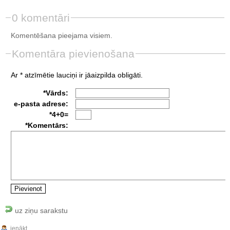
0 komentāri
Komentēšana pieejama visiem.
Komentāra pievienošana
Ar * atzīmētie lauciņi ir jāaizpilda obligāti.
*Vārds:
e-pasta adrese:
*4+0=
*Komentārs:
uz ziņu sarakstu
ienākt