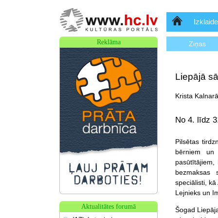
Sākumlapa
Izklaide
Reklāma
Ziņas
Liepājā sā
Krista Kalnar
No 4. līdz 3
Pilsētas tirdz
bērniem un 
pasūtītājiem,
bezmaksas s
speciālisti, k
Lejnieks un I
Aktualitātes forumā
Šogad Liepāja