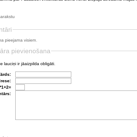
sarakstu
tāri
a pieejama visiem.
āra pievienošana
e lauciņi ir jāaizpilda obligāti.
Vārds:
drese:
*1+2=
tārs: