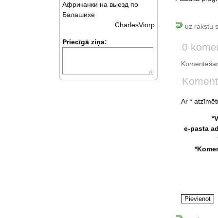
Африканки на выезд по
Балашихе
CharlesViorp
uz rakstu 
Priecīgā ziņa:
0 komen
Komentēšan
Koment
Ar * atzīmēti
*
e-pasta a
*Komen