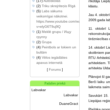
(17)
Autoskolas
rīkotāja Liep
(2)
Triku skrejriteņis Rīgā
klāstu.
(5)
Labs sākums
Jau 4. oktobrī
veiksmīgai nākotnei.
2009.gada lab
https://www.youtube.com/watch?
v=elyG6T9uj9Q
11. oktobrī 
(1)
Meklē grupu / Ищу
rekonstrukcij
группу
tirdzniecības 
(2)
Grupa
(4)
Peintbols ar lokiem un
14. oktobrī L
bultām
skolēniem par
(4)
Vēlos iegādāties
RTU Arhitektū
apavus internetā
arhitektiem. 
arhitekta Ulda
[
Forums
]
Plānojot šī ga
Berči laiku un
Padalies priekā
laikmeta saimn
Labvakar
Labvakar
Savukārt 15. 
Liepājas reģi
DuaneGract
Plašāka progr