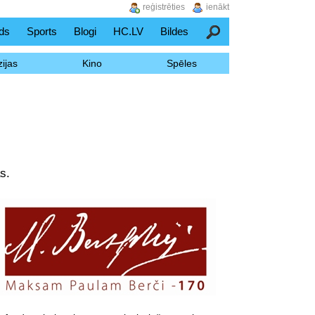
reģistrēties
ienākt
ds
Sports
Blogi
HC.LV
Bildes
Meklēšana
ijas
Kino
Spēles
s.