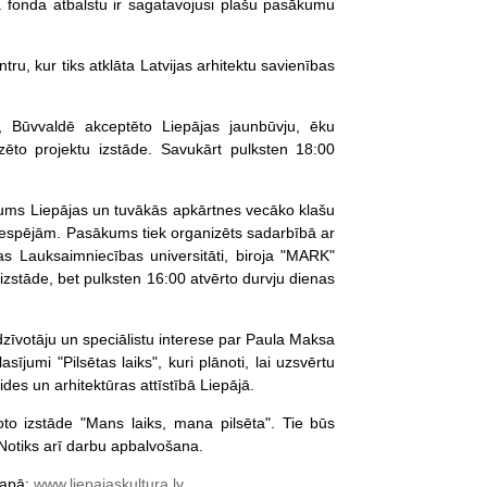
la fonda atbalstu ir sagatavojusi plašu pasākumu
tru, kur tiks atklāta Latvijas arhitektu savienības
o, Būvvaldē akceptēto Liepājas jaunbūvju, ēku
lizēto projektu izstāde. Savukārt pulksten 18:00
sākums Liepājas un tuvākās apkārtnes vecāko klašu
 iespējām. Pasākums tiek organizēts sadarbībā ar
jas Lauksaimniecības universitāti, biroja "MARK"
zstāde, bet pulksten 16:00 atvērto durvju dienas
edzīvotāju un speciālistu interese par Paula Maksa
ījumi "Pilsētas laiks", kuri plānoti, lai uzsvērtu
ides un arhitektūras attīstībā Liepājā.
oto izstāde "Mans laiks, mana pilsēta". Tie būs
 Notiks arī darbu apbalvošana.
lapā:
www.liepajaskultura.lv
.