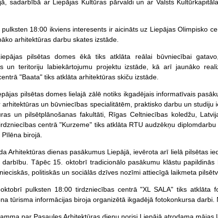
ājā, sadarbībā ar Liepājas Kultūras pārvaldi un ar Valsts Kultūrkapitā
 pulksten 18:00 ikviens interesents ir aicināts uz Liepājas Olimpisko cen
āko arhitektūras darbu skates izstāde.
Liepājas pilsētas domes ēkā tiks atklāta reālai būvniecībai gatav
as un teritoriju labiekārtojumu projektu izstāde, kā arī jaunāko rea
centrā "Baata" tiks atklāta arhitektūras skiču izstāde.
iepājas pilsētas domes lielajā zālē notiks ikgadējais informatīvais pa
 arhitektūras un būvniecības specialitātēm, praktisko darbu un studiju
ras un pilsētplānošanas fakultāti, Rīgas Celtniecības koledžu, Latvi
Tirdzniecības centrā "Kurzeme" tiks atklāta RTU audzēkņu diplomdarbu i
 Pīlēna birojā.
da Arhitektūras dienas pasākumus Liepājā, ievērota arī lielā pilsētas i
 darbību. Tāpēc 15. oktobrī tradicionālo pasākumu klāstu papildinās las
ieciskās, politiskās un sociālās dzīves nozīmi attiecīgā laikmeta pilsētv
oktobrī pulksten 18:00 tirdzniecības centrā "XL SALA" tiks atklāta f
ona tūrisma informācijas biroja organizētā ikgadējā fotokonkursa darbi.
amma par Pasaules Arhitektūras dienu norisi Liepājā atrodama mājas 