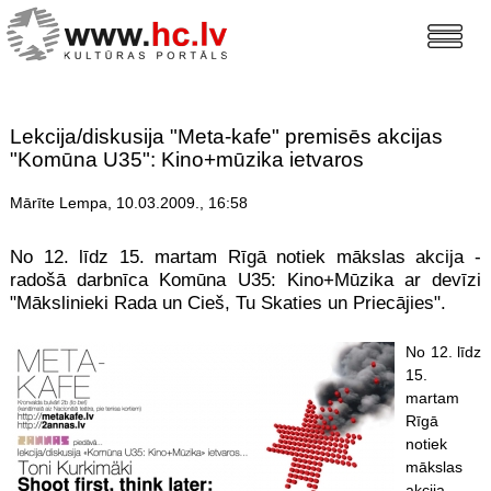
Lekcija/diskusija "Meta-kafe" premisēs akcijas
"Komūna U35": Kino+mūzika ietvaros
Mārīte Lempa, 10.03.2009., 16:58
No 12. līdz 15. martam Rīgā notiek mākslas akcija -
radošā darbnīca Komūna U35: Kino+Mūzika ar devīzi
"Mākslinieki Rada un Cieš, Tu Skaties un Priecājies".
No 12. līdz
15.
martam
Rīgā
notiek
mākslas
akcija -