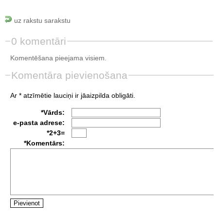
uz rakstu sarakstu
0 komentāri
Komentēšana pieejama visiem.
Komentāra pievienošana
Ar * atzīmētie lauciņi ir jāaizpilda obligāti.
*Vārds:
e-pasta adrese:
*2+3=
*Komentārs: