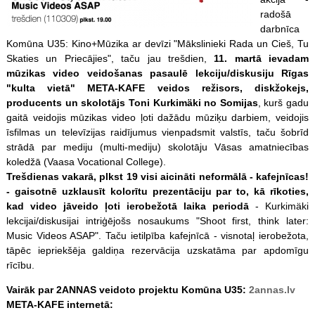
radošā
darbnīca
Komūna U35: Kino+Mūzika ar devīzi "Mākslinieki Rada un Cieš, Tu
Skaties un Priecājies", taču jau trešdien,
11. martā ievadam
mūzikas video veidošanas pasaulē lekciju/diskusiju Rīgas
"kulta vietā" META-KAFE veidos režisors, diskžokejs,
producents un skolotājs Toni Kurkimäki no Somijas
, kurš gadu
gaitā veidojis mūzikas video ļoti dažādu mūziķu darbiem, veidojis
īsfilmas un televīzijas raidījumus vienpadsmit valstīs, taču šobrīd
strādā par mediju (multi-mediju) skolotāju Vāsas amatniecības
koledžā (Vaasa Vocational College).
Trešdienas vakarā, plkst 19 visi aicināti neformālā - kafejnīcas!
- gaisotnē uzklausīt kolorītu prezentāciju par to, kā rīkoties,
kad video jāveido ļoti ierobežotā laika periodā
- Kurkimäki
lekcijai/diskusijai intriģējošs nosaukums "Shoot first, think later:
Music Videos ASAP". Taču ietilpība kafejnīcā - visnotaļ ierobežota,
tāpēc iepriekšēja galdiņa rezervācija uzskatāma par apdomīgu
rīcību.
Vairāk par 2ANNAS veidoto projektu Komūna U35:
2annas.lv
META-KAFE internetā: