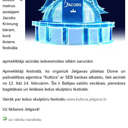
metrus
austajam
Jacobs
Krönung
bāram,
kurā
ikviens
festivāla
apmeklētājs aicināts iedvesmoties siltām sarunām.
Apmeklētāji festivālā, ko organizē Jelgavas pilsētas Dome un
pašvaldības aģentūra "Kultūra" ar SEB bankas atbalstu, tiek aicināti
no 12. līdz 14. februārim. Šis ir Baltijas valstīs vecākais, pieredzes
bagātākais un lielākais ledus skulptūru festivāls.
Vairāk par ledus skulptūru festivālu
www.kultura.jelgava.lv
.
Uz tikšanos Jelgavā!
uz rakstu sarakstu