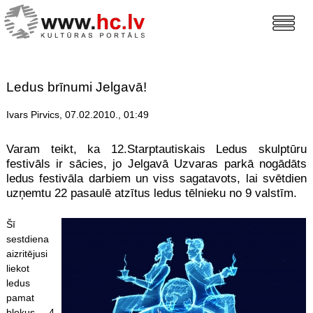
Ledus brīnumi Jelgavā!
Ivars Pirvics, 07.02.2010., 01:49
Varam teikt, ka 12.Starptautiskais Ledus skulptūru
festivāls ir sācies, jo Jelgavā Uzvaras parkā nogādāts
ledus festivāla darbiem un viss sagatavots, lai svētdien
uzņemtu 22 pasaulē atzītus ledus tēlnieku no 9 valstīm.
Šī
sestdiena
aizritējusi
liekot
ledus
pamat
blokus 4