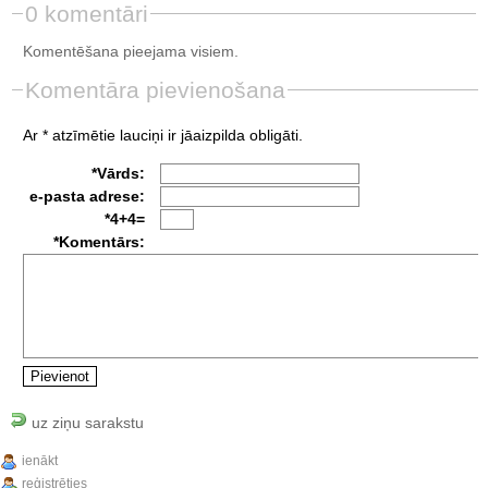
0 komentāri
Komentēšana pieejama visiem.
Komentāra pievienošana
Ar * atzīmētie lauciņi ir jāaizpilda obligāti.
*Vārds:
e-pasta adrese:
*4+4=
*Komentārs:
uz ziņu sarakstu
ienākt
reģistrēties