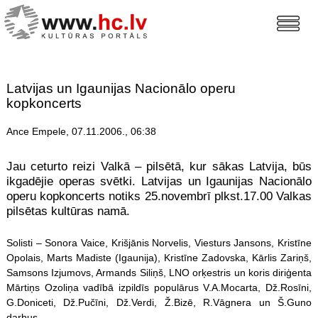
Latvijas un Igaunijas Nacionālo operu
kopkoncerts
Ance Empele, 07.11.2006., 06:38
Jau ceturto reizi Valkā – pilsētā, kur sākas Latvija, būs
ikgadējie operas svētki. Latvijas un Igaunijas Nacionālo
operu kopkoncerts notiks 25.novembrī plkst.17.00 Valkas
pilsētas kultūras namā.
Solisti – Sonora Vaice, Krišjānis Norvelis, Viesturs Jansons, Kristīne
Opolais, Marts Madiste (Igaunija), Kristīne Zadovska, Kārlis Zariņš,
Samsons Izjumovs, Armands Siliņš, LNO orķestris un koris diriģenta
Mārtiņs Ozoliņa vadībā izpildīs populārus V.A.Mocarta, Dž.Rosīni,
G.Doniceti, Dž.Pučīni, Dž.Verdi, Ž.Bizē, R.Vāgnera un Š.Guno
darbus.