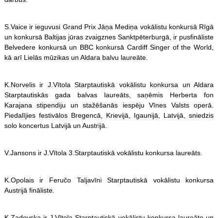
S.Vaice ir ieguvusi Grand Prix Jāņa Mediņa vokālistu konkursā Rīgā
un konkursā Baltijas jūras zvaigznes Sanktpēterburgā, ir pusfināliste
Belvedere konkursā un BBC konkursā Cardiff Singer of the World,
kā arī Lielās mūzikas un Aldara balvu laureāte.
K.Norvelis ir J.Vītola Starptautiskā vokālistu konkursa un Aldara
Starptautiskās gada balvas laureāts, saņēmis Herberta fon
Karajana stipendiju un stažēšanās iespēju Vīnes Valsts operā.
Piedalījies festivālos Bregencā, Krievijā, Igaunijā, Latvijā, sniedzis
solo koncertus Latvijā un Austrijā.
V.Jansons ir J.Vītola 3.Starptautiskā vokālistu konkursa laureāts.
K.Opolais ir Feručo Taljavīni Starptautiskā vokālistu konkursa
Austrijā fināliste.
K.Zadovska ir J.Vītola Starptautiskā vokālistu konkursa laureāte un