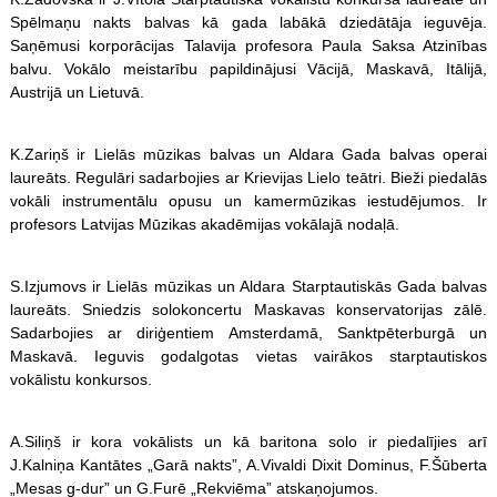
Spēlmaņu nakts balvas kā gada labākā dziedātāja ieguvēja.
Saņēmusi korporācijas Talavija profesora Paula Saksa Atzinības
balvu. Vokālo meistarību papildinājusi Vācijā, Maskavā, Itālijā,
Austrijā un Lietuvā.
K.Zariņš ir Lielās mūzikas balvas un Aldara Gada balvas operai
laureāts. Regulāri sadarbojies ar Krievijas Lielo teātri. Bieži piedalās
vokāli instrumentālu opusu un kamermūzikas iestudējumos. Ir
profesors Latvijas Mūzikas akadēmijas vokālajā nodaļā.
S.Izjumovs ir Lielās mūzikas un Aldara Starptautiskās Gada balvas
laureāts. Sniedzis solokoncertu Maskavas konservatorijas zālē.
Sadarbojies ar diriģentiem Amsterdamā, Sanktpēterburgā un
Maskavā. Ieguvis godalgotas vietas vairākos starptautiskos
vokālistu konkursos.
A.Siliņš ir kora vokālists un kā baritona solo ir piedalījies arī
J.Kalniņa Kantātes „Garā nakts”, A.Vivaldi Dixit Dominus, F.Šūberta
„Mesas g-dur” un G.Furē „Rekviēma” atskaņojumos.