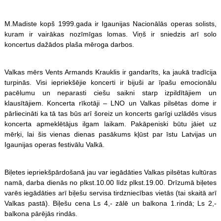
M.Madiste kopš 1999.gada ir Igaunijas Nacionālās operas solists,
kuram ir vairākas nozīmīgas lomas. Viņš ir sniedzis arī solo
koncertus dažādos plaša mēroga darbos.
Valkas mērs Vents Armands Krauklis ir gandarīts, ka jaukā tradīcija
turpinās. Visi iepriekšējie koncerti ir bijuši ar īpašu emocionālu
pacēlumu un neparasti ciešu saikni starp izpildītājiem un
klausītājiem. Koncerta rīkotāji – LNO un Valkas pilsētas dome ir
pārliecināti ka tā tas būs arī šoreiz un koncerts garīgi uzlādēs visus
koncerta apmeklētājus ilgam laikam. Pakāpeniski būtu jāiet uz
mērķi, lai šis vienas dienas pasākums kļūst par īstu Latvijas un
Igaunijas operas festivālu Valkā.
Biļetes iepriekšpārdošanā jau var iegādāties Valkas pilsētas kultūras
namā, darba dienās no plkst.10.00 līdz plkst.19.00. Drīzumā biļetes
varēs iegādāties arī biļešu servisa tirdzniecības vietās (tai skaitā arī
Valkas pastā). Biļešu cena Ls 4,- zālē un balkona 1.rindā; Ls 2,-
balkona pārējās rindās.