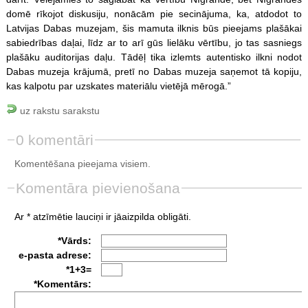
domē rīkojot diskusiju, nonācām pie secinājuma, ka, atdodot to
Latvijas Dabas muzejam, šis mamuta ilknis būs pieejams plašākai
sabiedrības daļai, līdz ar to arī gūs lielāku vērtību, jo tas sasniegs
plašāku auditorijas daļu. Tādēļ tika izlemts autentisko ilkni nodot
Dabas muzeja krājumā, pretī no Dabas muzeja saņemot tā kopiju,
kas kalpotu par uzskates materiālu vietējā mērogā.”
uz rakstu sarakstu
0 komentāri
Komentēšana pieejama visiem.
Komentāra pievienošana
Ar * atzīmētie lauciņi ir jāaizpilda obligāti.
*Vārds:
e-pasta adrese:
*1+3=
*Komentārs: