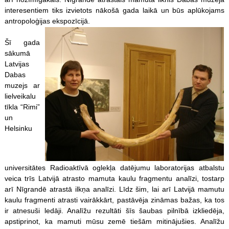
interesentiem tiks izvietots nākošā gada laikā un būs aplūkojams
antropoloģijas ekspozīcijā.
Šī gada
sākumā
Latvijas
Dabas
muzejs ar
lielveikalu
tīkla “Rimi”
un
Helsinku
universitātes Radioaktīvā oglekļa datējumu laboratorijas atbalstu
veica trīs Latvijā atrasto mamuta kaulu fragmentu analīzi, tostarp
arī Nīgrandē atrastā ilkņa analīzi. Līdz šim, lai arī Latvijā mamutu
kaulu fragmenti atrasti vairākkārt, pastāvēja zināmas bažas, ka tos
ir atnesuši ledāji. Analīžu rezultāti šīs šaubas pilnībā izkliedēja,
apstiprinot, ka mamuti mūsu zemē tiešām mitinājušies. Analīžu