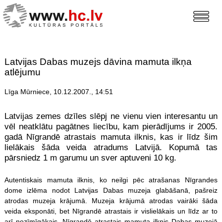
Latvijas Dabas muzejs dāvina mamuta ilkņa
atlējumu
Līga Mūrniece, 10.12.2007., 14:51
Latvijas zemes dzīles slēpj ne vienu vien interesantu un
vēl neatklātu pagātnes liecību, kam pierādījums ir 2005.
gadā Nīgrandē atrastais mamuta ilknis, kas ir līdz šim
lielākais šāda veida atradums Latvijā. Kopumā tas
pārsniedz 1 m garumu un sver aptuveni 10 kg.
Autentiskais mamuta ilknis, ko neilgi pēc atrašanas Nīgrandes
dome izlēma nodot Latvijas Dabas muzeja glabāšanā, pašreiz
atrodas muzeja krājumā. Muzeja krājumā atrodas vairāki šāda
veida eksponāti, bet Nīgrandē atrastais ir vislielākais un līdz ar to
arī nozīmīgākais. Nīgrandē atrastais mamuta ilknis Dabas muzejā