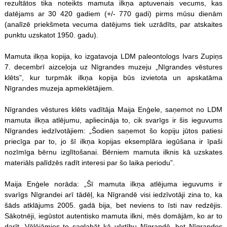
rezultātos tika noteikts mamuta ilkņa aptuvenais vecums, kas
datējams ar 30 420 gadiem (+/- 770 gadi) pirms mūsu dienām
(analīzē priekšmeta vecuma datējums tiek uzrādīts, par atskaites
punktu uzskatot 1950. gadu).
Mamuta ilkņa kopija, ko izgatavoja LDM paleontologs Ivars Zupiņs
7. decembrī aizceļoja uz Nīgrandes muzeju „Nīgrandes vēstures
klēts”, kur turpmāk ilkņa kopija būs izvietota un apskatāma
Nīgrandes muzeja apmeklētājiem.
Nīgrandes vēstures klēts vadītāja Maija Enģele, saņemot no LDM
mamuta ilkņa atlējumu, apliecināja to, cik svarīgs ir šis ieguvums
Nīgrandes iedzīvotājiem: „Šodien saņemot šo kopiju jūtos patiesi
priecīga par to, jo šī ilkņa kopijas eksemplāra iegūšana ir īpaši
nozīmīga bērnu izglītošanai. Bērniem mamuta ilknis kā uzskates
materiāls palīdzēs radīt interesi par šo laika periodu”.
Maija Enģele norāda: „Šī mamuta ilkņa atlējuma ieguvums ir
svarīgs Nīgrandei arī tādēļ, ka Nīgrandē visi iedzīvotāji zina to, ka
šāds atklājums 2005. gadā bija, bet neviens to īsti nav redzējis.
Sākotnēji, iegūstot autentisko mamuta ilkni, mēs domājām, ko ar to
darīt. Vēlējāmies to saglabāt kā vērtību Nīgrandē, bet Nīgrandes