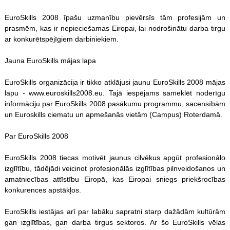
EuroSkills 2008 īpašu uzmanību pievērsīs tām profesijām un
prasmēm, kas ir nepieciešamas Eiropai, lai nodrošinātu darba tirgu
ar konkurētspējīgiem darbiniekiem.
Jauna EuroSkills mājas lapa
EuroSkills organizācija ir tikko atklājusi jaunu EuroSkills 2008 mājas
lapu - www.euroskills2008.eu. Tajā iespējams sameklēt noderīgu
informāciju par EuroSkills 2008 pasākumu programmu, sacensībām
un Euroskills ciematu un apmešanās vietām (Campus) Roterdamā.
Par EuroSkills 2008
EuroSkills 2008 tiecas motivēt jaunus cilvēkus apgūt profesionālo
izglītību, tādējādi veicinot profesionālās izglītības pilnveidošanos un
amatniecības attīstību Eiropā, kas Eiropai sniegs priekšrocības
konkurences apstākļos.
EuroSkills iestājas arī par labāku sapratni starp dažādām kultūrām
gan izglītības, gan darba tirgus sektoros. Ar šo EuroSkills vēlas