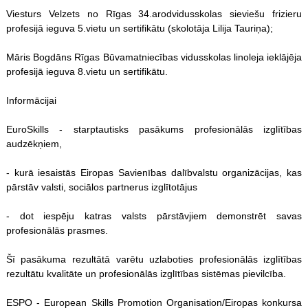
Viesturs Velzets no Rīgas 34.arodvidusskolas sieviešu frizieru
profesijā ieguva 5.vietu un sertifikātu (skolotāja Lilija Tauriņa);
Māris Bogdāns Rīgas Būvamatniecības vidusskolas linoleja ieklājēja
profesijā ieguva 8.vietu un sertifikātu.
Informācijai
EuroSkills - starptautisks pasākums profesionālās izglītības
audzēkņiem,
- kurā iesaistās Eiropas Savienības dalībvalstu organizācijas, kas
pārstāv valsti, sociālos partnerus izglītotājus
- dot iespēju katras valsts pārstāvjiem demonstrēt savas
profesionālās prasmes.
Šī pasākuma rezultātā varētu uzlaboties profesionālās izglītības
rezultātu kvalitāte un profesionālās izglītības sistēmas pievilcība.
ESPO - European Skills Promotion Organisation/Eiropas konkursa