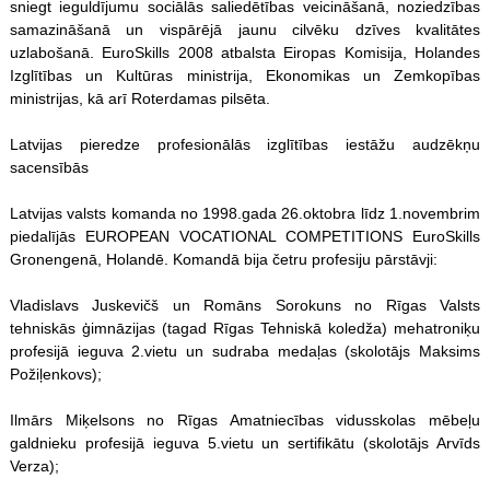
sniegt ieguldījumu sociālās saliedētības veicināšanā, noziedzības
samazināšanā un vispārējā jaunu cilvēku dzīves kvalitātes
uzlabošanā. EuroSkills 2008 atbalsta Eiropas Komisija, Holandes
Izglītības un Kultūras ministrija, Ekonomikas un Zemkopības
ministrijas, kā arī Roterdamas pilsēta.
Latvijas pieredze profesionālās izglītības iestāžu audzēkņu
sacensībās
Latvijas valsts komanda no 1998.gada 26.oktobra līdz 1.novembrim
piedalījās EUROPEAN VOCATIONAL COMPETITIONS EuroSkills
Gronengenā, Holandē. Komandā bija četru profesiju pārstāvji:
Vladislavs Juskevičš un Romāns Sorokuns no Rīgas Valsts
tehniskās ģimnāzijas (tagad Rīgas Tehniskā koledža) mehatroniķu
profesijā ieguva 2.vietu un sudraba medaļas (skolotājs Maksims
Požiļenkovs);
Ilmārs Miķelsons no Rīgas Amatniecības vidusskolas mēbeļu
galdnieku profesijā ieguva 5.vietu un sertifikātu (skolotājs Arvīds
Verza);