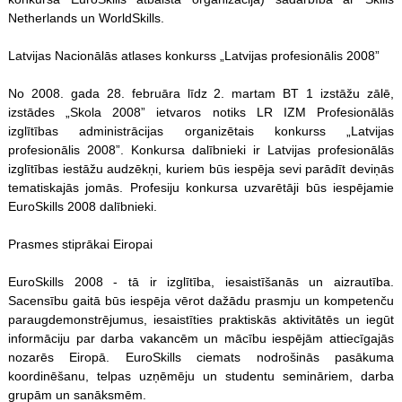
Netherlands un WorldSkills.
Latvijas Nacionālās atlases konkurss „Latvijas profesionālis 2008”
No 2008. gada 28. februāra līdz 2. martam BT 1 izstāžu zālē,
izstādes „Skola 2008” ietvaros notiks LR IZM Profesionālās
izglītības administrācijas organizētais konkurss „Latvijas
profesionālis 2008”. Konkursa dalībnieki ir Latvijas profesionālās
izglītības iestāžu audzēkņi, kuriem būs iespēja sevi parādīt deviņās
tematiskajās jomās. Profesiju konkursa uzvarētāji būs iespējamie
EuroSkills 2008 dalībnieki.
Prasmes stiprākai Eiropai
EuroSkills 2008 - tā ir izglītība, iesaistīšanās un aizrautība.
Sacensību gaitā būs iespēja vērot dažādu prasmju un kompetenču
paraugdemonstrējumus, iesaistīties praktiskās aktivitātēs un iegūt
informāciju par darba vakancēm un mācību iespējām attiecīgajās
nozarēs Eiropā. EuroSkills ciemats nodrošinās pasākuma
koordinēšanu, telpas uzņēmēju un studentu semināriem, darba
grupām un sanāksmēm.