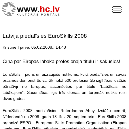
Latvija piedalīsies EuroSkills 2008
Kristīne Tjarve, 05.02.2008., 14:48
Cīņa par Eiropas labākā profesionāļa titulu ir sākusies!
EuroSkills ir jauns un aizraujošs notikums, kurā piedalīsies un savas
prasmes demonstrēs vairāk nekā 500 profesionālo izglītības iestāžu
pārstāvji no Eiropas, sacenšoties par titulu “Labākais no
labākajiem”. Sacensības ilgs trīs dienas un turpmāk notiks reizi
divos gados.
EuroSkills 2008 norisināsies Roterdamas Ahoy Izstāžu centrā,
Nīderlandē no 2008. gada 18. līdz 20. septembrim. EuroSkills 2008
organizē ESPO - European Skills Promotion Organisation (Eiropas
konkursa EuroSkills atbalsta organizācija) sadarbībā ar Skills