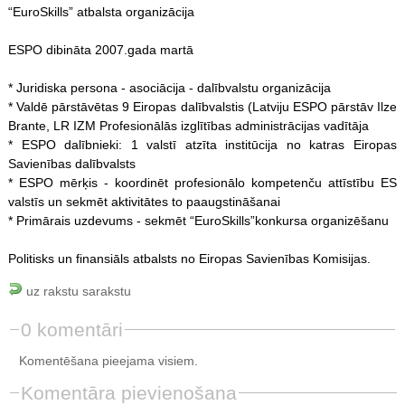
“EuroSkills” atbalsta organizācija
ESPO dibināta 2007.gada martā
* Juridiska persona - asociācija - dalībvalstu organizācija
* Valdē pārstāvētas 9 Eiropas dalībvalstis (Latviju ESPO pārstāv Ilze
Brante, LR IZM Profesionālās izglītības administrācijas vadītāja
* ESPO dalībnieki: 1 valstī atzīta institūcija no katras Eiropas
Savienības dalībvalsts
* ESPO mērķis - koordinēt profesionālo kompetenču attīstību ES
valstīs un sekmēt aktivitātes to paaugstināšanai
* Primārais uzdevums - sekmēt “EuroSkills”konkursa organizēšanu
Politisks un finansiāls atbalsts no Eiropas Savienības Komisijas.
uz rakstu sarakstu
0 komentāri
Komentēšana pieejama visiem.
Komentāra pievienošana