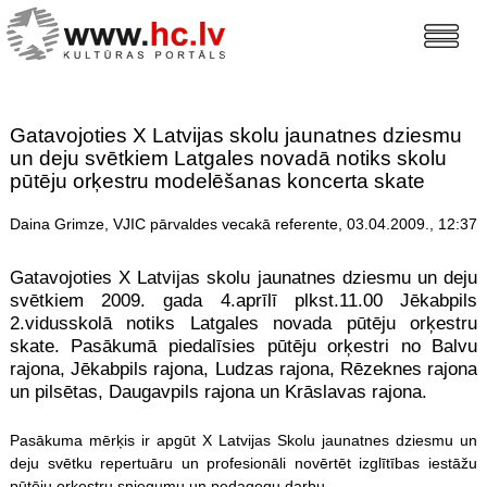
Gatavojoties X Latvijas skolu jaunatnes dziesmu
un deju svētkiem Latgales novadā notiks skolu
pūtēju orķestru modelēšanas koncerta skate
Daina Grimze, VJIC pārvaldes vecakā referente, 03.04.2009., 12:37
Gatavojoties X Latvijas skolu jaunatnes dziesmu un deju
svētkiem 2009. gada 4.aprīlī plkst.11.00 Jēkabpils
2.vidusskolā notiks Latgales novada pūtēju orķestru
skate. Pasākumā piedalīsies pūtēju orķestri no Balvu
rajona, Jēkabpils rajona, Ludzas rajona, Rēzeknes rajona
un pilsētas, Daugavpils rajona un Krāslavas rajona.
Pasākuma mērķis ir apgūt X Latvijas Skolu jaunatnes dziesmu un
deju svētku repertuāru un profesionāli novērtēt izglītības iestāžu
pūtēju orķestru sniegumu un pedagogu darbu.