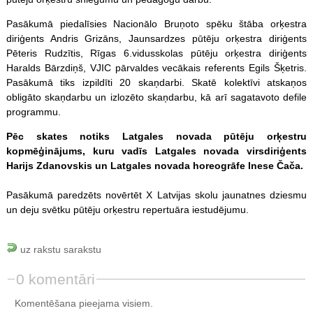
Pasākumā piedalīsies Nacionālo Bruņoto spēku štāba orķestra
diriģents Andris Grizāns, Jaunsardzes pūtēju orķestra diriģents
Pēteris Rudzītis, Rīgas 6.vidusskolas pūtēju orķestra diriģents
Haralds Bārzdiņš, VJIC pārvaldes vecākais referents Egils Šķetris.
Pasākumā tiks izpildīti 20 skaņdarbi. Skatē kolektīvi atskaņos
obligāto skaņdarbu un izlozēto skaņdarbu, kā arī sagatavoto defile
programmu.
Pēc skates notiks Latgales novada pūtēju orķestru
kopmēģinājums, kuru vadīs Latgales novada virsdiriģents
Harijs Zdanovskis un Latgales novada horeogrāfe Inese Čača.
Pasākumā paredzēts novērtēt X Latvijas skolu jaunatnes dziesmu
un deju svētku pūtēju orķestru repertuāra iestudējumu.
uz rakstu sarakstu
0 komentāri
Komentēšana pieejama visiem.