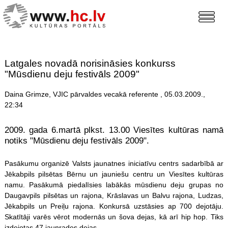
Latgales novadā norisināsies konkurss
"Mūsdienu deju festivāls 2009"
Daina Grimze, VJIC pārvaldes vecakā referente , 05.03.2009.,
22:34
2009. gada 6.martā plkst. 13.00 Viesītes kultūras namā
notiks "Mūsdienu deju festivāls 2009".
Pasākumu organizē Valsts jaunatnes iniciatīvu centrs sadarbībā ar
Jēkabpils pilsētas Bērnu un jauniešu centru un Viesītes kultūras
namu. Pasākumā piedalīsies labākās mūsdienu deju grupas no
Daugavpils pilsētas un rajona, Krāslavas un Balvu rajona, Ludzas,
Jēkabpils un Preiļu rajona. Konkursā uzstāsies ap 700 dejotāju.
Skatītāji varēs vērot modernās un šova dejas, kā arī hip hop. Tiks
izdejotas 47 jaunrades dejas.