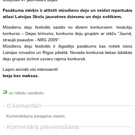
Pasākuma mērķis ir attīstīt mūsdienu deju un veidot repertuāra
atlasi Latvijas Skolu jaunatnes dziesmu un deju svētkiem.
Mūsdienu deju festivāls sastāv no diviem konkursiem. Iesācēju
konkurss – Dejas brīnums, konkurss deju grupām ar stāžu "Jaunā,
straujā paaudze - NRG 2009’’.
Mūsdienu deju festivāls ir ikgadējs pasākums kas notiek visos
Latvijas novados un Rīgas pilsētā. Novada konkursā tiekas labākās
deju grupas izcīnot uzvaru rajona konkursā.
Laipni aicināti visi interesenti!
Ieeja bez maksas.
uz rakstu sarakstu
0 komentāri
Komentēšana pieejama visiem.
Komentāra pievienošana