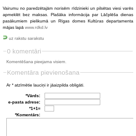
Vairumu no paredzētajām norisēm rīdzinieki un pilsētas viesi varēs
apmeklēt bez maksas. Plašāka informācija par Lāčplēša dienas
pasākumiem pielikumā un Rīgas domes Kultūras departamenta
mājas lapā
www.rdkd.lv
uz rakstu sarakstu
0 komentāri
Komentēšana pieejama visiem.
Komentāra pievienošana
Ar * atzīmētie lauciņi ir jāaizpilda obligāti.
*Vārds:
e-pasta adrese:
*1+1=
*Komentārs: