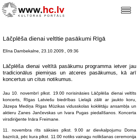
Lāčplēša dienai veltītie pasākumi Rīgā
Elīna Dambekalne, 23.10.2009., 09:36
Lāčplēša dienai veltītā pasākumu programma ietver jau
tradicionālus piemiņas un atceres pasākumus, kā arī
koncertus un citus notikumus.
Jau 10. novembrī plkst. 19.00 norisināsies Lāčplēša dienai veltīts
koncerts, Rīgas Latviešu biedrības Lielajā zālē ar jaukto koru,
Jāzepa Mediņa Rīgas Mūzikas vidusskolas koklētāju ansambļa un
aktieru Zanes Jančevskas un Ivara Pugas piedalīšanos. Koncerta
virsdiriģente Ināra Freimane.
11. novembra rīts sāksies plkst. 9.00 ar dievkalpojumu Doma
baznīcā, pēc kura plkst. 11.00 notiks vainagu nolikšanas ceremonija