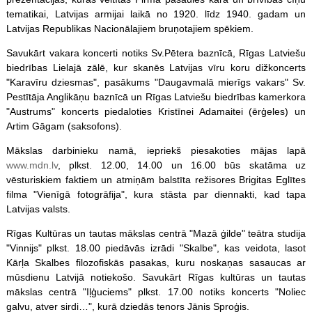
tematikai, Latvijas armijai laikā no 1920. līdz 1940. gadam un
Latvijas Republikas Nacionālajiem bruņotajiem spēkiem.
Savukārt vakara koncerti notiks Sv.Pētera baznīcā, Rīgas Latviešu
biedrības Lielajā zālē, kur skanēs Latvijas vīru koru dižkoncerts
"Karavīru dziesmas", pasākums "Daugavmalā mierīgs vakars" Sv.
Pestītāja Anglikāņu baznīcā un Rīgas Latviešu biedrības kamerkora
"Austrums" koncerts piedaloties Kristīnei Adamaitei (ērģeles) un
Artim Gāgam (saksofons).
Mākslas darbinieku namā, iepriekš piesakoties mājas lapā
www.mdn.lv
, plkst. 12.00, 14.00 un 16.00 būs skatāma uz
vēsturiskiem faktiem un atmiņām balstīta režisores Brigitas Eglītes
filma "Vienīgā fotogrāfija", kura stāsta par diennakti, kad tapa
Latvijas valsts.
Rīgas Kultūras un tautas mākslas centrā "Mazā ģilde" teātra studija
"Vinnijs" plkst. 18.00 piedāvās izrādi "Skalbe", kas veidota, lasot
Kārļa Skalbes filozofiskās pasakas, kuru noskaņas sasaucas ar
mūsdienu Latvijā notiekošo. Savukārt Rīgas kultūras un tautas
mākslas centrā "Iļģuciems" plkst. 17.00 notiks koncerts "Noliec
galvu, atver sirdi…", kurā dziedās tenors Jānis Sproģis.