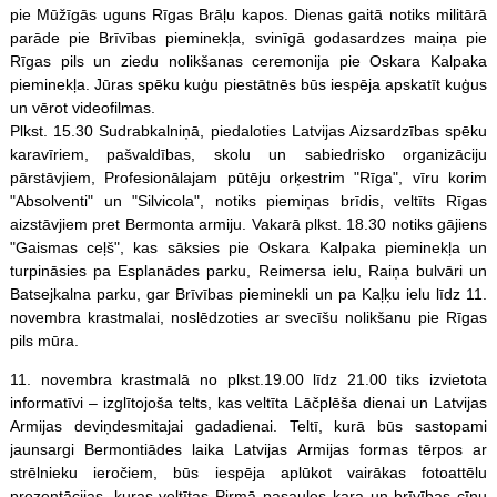
pie Mūžīgās uguns Rīgas Brāļu kapos. Dienas gaitā notiks militārā
parāde pie Brīvības pieminekļa, svinīgā godasardzes maiņa pie
Rīgas pils un ziedu nolikšanas ceremonija pie Oskara Kalpaka
pieminekļa. Jūras spēku kuģu piestātnēs būs iespēja apskatīt kuģus
un vērot videofilmas.
Plkst. 15.30 Sudrabkalniņā, piedaloties Latvijas Aizsardzības spēku
karavīriem, pašvaldības, skolu un sabiedrisko organizāciju
pārstāvjiem, Profesionālajam pūtēju orķestrim "Rīga", vīru korim
"Absolventi" un "Silvicola", notiks piemiņas brīdis, veltīts Rīgas
aizstāvjiem pret Bermonta armiju. Vakarā plkst. 18.30 notiks gājiens
"Gaismas ceļš", kas sāksies pie Oskara Kalpaka pieminekļa un
turpināsies pa Esplanādes parku, Reimersa ielu, Raiņa bulvāri un
Batsejkalna parku, gar Brīvības pieminekli un pa Kaļķu ielu līdz 11.
novembra krastmalai, noslēdzoties ar svecīšu nolikšanu pie Rīgas
pils mūra.
11. novembra krastmalā no plkst.19.00 līdz 21.00 tiks izvietota
informatīvi – izglītojoša telts, kas veltīta Lāčplēša dienai un Latvijas
Armijas deviņdesmitajai gadadienai. Teltī, kurā būs sastopami
jaunsargi Bermontiādes laika Latvijas Armijas formas tērpos ar
strēlnieku ieročiem, būs iespēja aplūkot vairākas fotoattēlu
prezentācijas, kuras veltītas Pirmā pasaules kara un brīvības cīņu