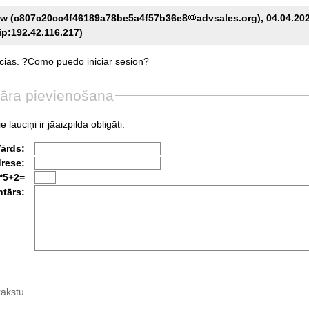
iw (c807c20cc4f46189a78be5a4f57b36e8
advsales.org), 04.04.202
ip:192.42.116.217)
cias.
?Como
puedo
iniciar
sesion?
āra pievienošana
e lauciņi ir jāaizpilda obligāti.
Vārds:
drese:
*5+2=
tārs:
rakstu