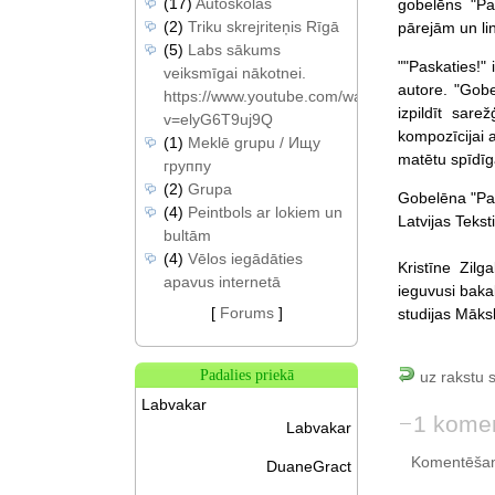
(17)
Autoskolas
gobelēns "Pa
(2)
Triku skrejriteņis Rīgā
pārejām un li
(5)
Labs sākums
""Paskaties!"
veiksmīgai nākotnei.
autore. "Gobe
https://www.youtube.com/watch?
izpildīt sare
v=elyG6T9uj9Q
kompozīcijai 
(1)
Meklē grupu / Ищу
matētu spīdīg
группу
(2)
Grupa
Gobelēna "Pask
(4)
Peintbols ar lokiem un
Latvijas Tekst
bultām
(4)
Vēlos iegādāties
Kristīne Zil
apavus internetā
ieguvusi baka
[
Forums
]
studijas Māks
Padalies priekā
uz rakstu 
Labvakar
1 kome
Labvakar
Komentēšan
DuaneGract