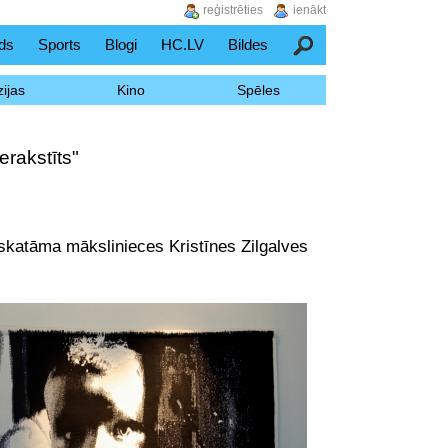
reģistrēties
ienākt
ds
Sports
Blogi
HC.LV
Bildes
Meklēšana
ijas
Kino
Spēles
erakstīts"
skatāma mākslinieces Kristīnes Zilgalves