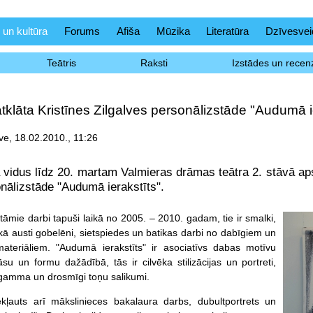
 un kultūra
Forums
Afiša
Mūzika
Literatūra
Dzīvesvei
Teātris
Raksti
Izstādes un recenz
tklāta Kristīnes Zilgalves personālizstāde "Audumā i
lve, 18.02.2010., 11:26
 vidus līdz 20. martam Valmieras drāmas teātra 2. stāvā ap
nālizstāde "Audumā ierakstīts".
tāmie darbi tapuš
i laikā no 2005. – 2010. gadam, tie ir smalki,
ikā austi gobelēni, sietspiedes un batikas darbi no dabīgiem un
materiāliem. "Audumā ierakstīts" ir asociatīvs dabas motīvu
āsu un formu dažādībā, tās ir cilvēka stilizācijas un portreti,
 gamma un drosmīgi toņu salikumi.
ekļauts arī mākslinieces bakalaura darbs, dubultportrets un