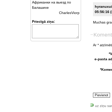
Африканки на выезд по
hyranuxu
Балашихе
05:56:16 (
CharlesViorp
Priecīgā ziņa:
Muchas
gra
Koment
Ar * atzīmēti
*
e-pasta a
*Komen
uz ziņu sa