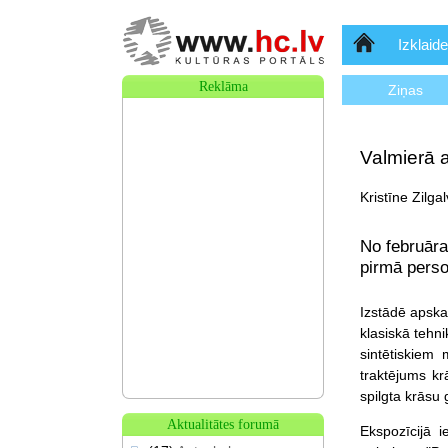
Sākumlapa
Izklaide
Reklāma
Ziņas
Valmierā a
Kristīne Zilga
No februāra
pirmā perso
Izstādē apska
klasiskā tehn
sintētiskiem 
traktējums kr
spilgta krāsu
Aktualitātes forumā
Ekspozīcijā i