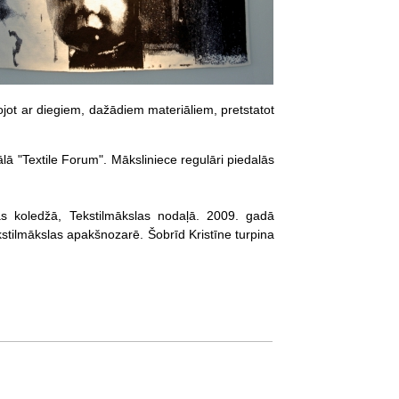
ot ar diegiem, dažādiem materiāliem, pretstatot
ālā "Textile Forum". Māksliniece regulāri piedalās
las koledžā, Tekstilmākslas nodaļā. 2009. gadā
stilmākslas apakšnozarē. Šobrīd Kristīne turpina