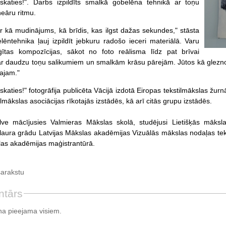
skaties!". Darbs izpildīts smalkā gobelēna tehnikā ar toņu
neāru ritmu.
 ir kā mudinājums, kā brīdis, kas ilgst dažas sekundes," stāsta
lēntehnika ļauj izpildīt jebkuru radošo ieceri materiālā. Varu
žģītas kompozīcijas, sākot no foto reālisma līdz pat brīvai
ar daudzu toņu salikumiem un smalkām krāsu pārejām. Jūtos kā gleznoj
ajam."
aties!" fotogrāfija publicēta Vācijā izdotā Eiropas tekstilmākslas žurn
ilmākslas asociācijas rīkotajās izstādēs, kā arī citās grupu izstādēs.
galve mācījusies Valmieras Mākslas skolā, studējusi Lietišķās māks
laura grādu Latvijas Mākslas akadēmijas Vizuālās mākslas nodaļas tek
las akadēmijas maģistrantūrā.
sarakstu
ntārs
a pieejama visiem.