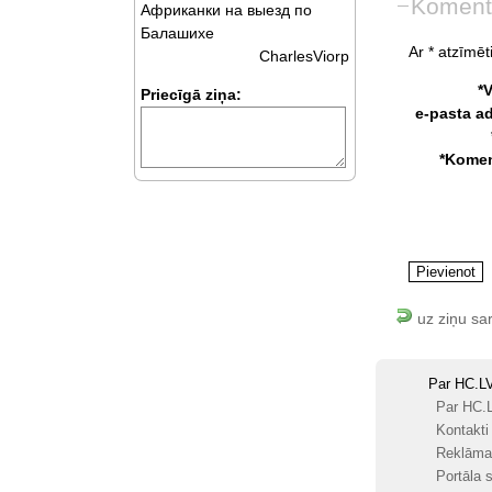
Koment
Африканки на выезд по
Балашихе
Ar * atzīmēti
CharlesViorp
*
Priecīgā ziņa:
e-pasta a
*Komen
uz ziņu sa
Par HC.L
Par HC.
Kontakti
Reklāma
Portāla s