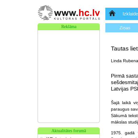
Sākumlapa
Izklaide
Reklāma
Ziņas
Tautas lie
Linda Rubena,
Pirmā sasta
sešdesmita
Latvijas PS
Šajā laikā vi
paraugus savā
Sākumā teksti
mākslas studi
Aktualitātes forumā
1975. gadā t