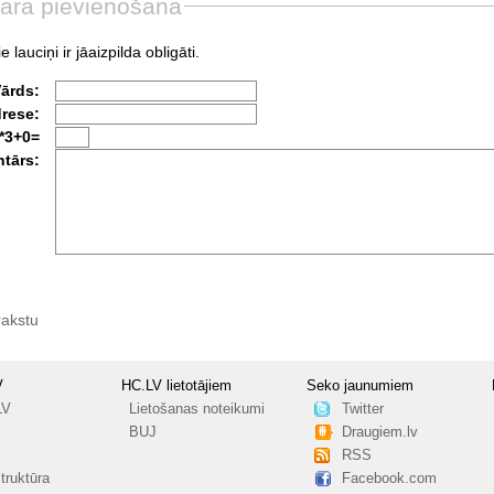
āra pievienošana
e lauciņi ir jāaizpilda obligāti.
Vārds:
drese:
*3+0=
tārs:
rakstu
V
HC.LV lietotājiem
Seko jaunumiem
LV
Lietošanas noteikumi
Twitter
BUJ
Draugiem.lv
RSS
truktūra
Facebook.com