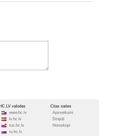
HC.LV valodas
Citas saites
www.hc.lv
Apsveikumi
lv.hc.lv
Dzejoļi
rus.hc.lv
Horoskopi
ru.hc.lv