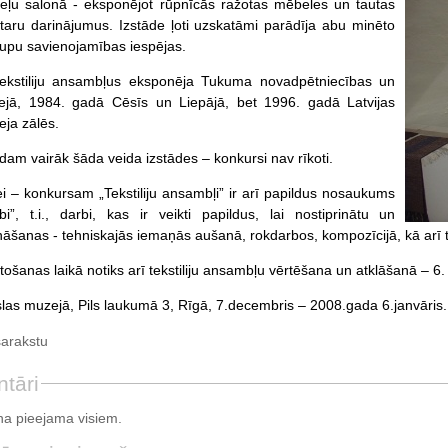
ļu salonā - eksponējot rūpnīcās ražotas mēbeles un tautas
aru darinājumus. Izstāde ļoti uzskatāmi parādīja abu minēto
upu savienojamības iespējas.
ekstiliju ansambļus eksponēja Tukuma novadpētniecības un
jā, 1984. gadā Cēsīs un Liepājā, bet 1996. gadā Latvijas
ja zālēs.
dam vairāk šāda veida izstādes – konkursi nav rīkoti.
i – konkursam „Tekstiliju ansambļi” ir arī papildus nosaukums
i”, t.i., darbi, kas ir veikti papildus, lai nostiprinātu un
ināšanas - tehniskajās iemaņās aušanā, rokdarbos, kompozīcijā, kā arī 
tošanas laikā notiks arī tekstiliju ansambļu vērtēšana un atklāšanā – 6
as muzejā, Pils laukumā 3, Rīgā, 7.decembris – 2008.gada 6.janvāris.
sarakstu
tāri
a pieejama visiem.