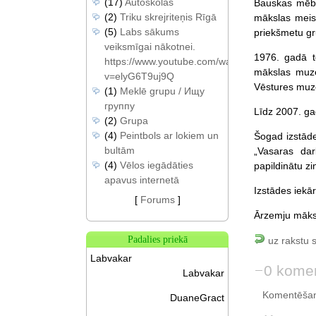
(17)
Autoskolas
Bauskas mēbe
(2)
Triku skrejriteņis Rīgā
mākslas meist
(5)
Labs sākums
priekšmetu gr
veiksmīgai nākotnei.
1976. gadā t
https://www.youtube.com/watch?
mākslas muze
v=elyG6T9uj9Q
Vēstures muze
(1)
Meklē grupu / Ищу
группу
Līdz 2007. ga
(2)
Grupa
(4)
Peintbols ar lokiem un
Šogad izstāde
bultām
„Vasaras darb
(4)
Vēlos iegādāties
papildinātu z
apavus internetā
Izstādes iekār
[
Forums
]
Ārzemju māksl
Padalies priekā
uz rakstu 
Labvakar
0 komen
Labvakar
Komentēšan
DuaneGract