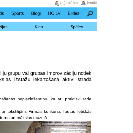
reģistrēties
ienākt
ds
Sports
Blogi
HC.LV
Bildes
Meklēšana
ijas
Kino
Spēles
iju grupu vai grupas improvizāciju notiek
slas izstāžu iekārtošanā aktīvi strādā
ināšanas nepieciešamību, kā arī praktiski rāda
ar tekstilijām. Pirmais konkurss Tautas lietišķās
ēstures un mākslas muzejā.