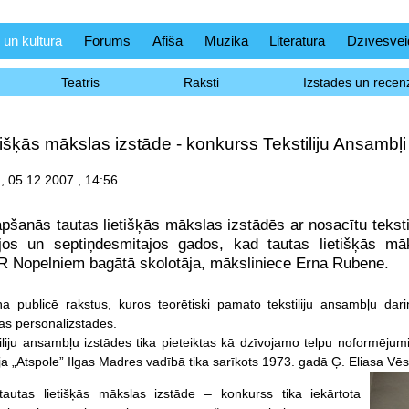
 un kultūra
Forums
Afiša
Mūzika
Literatūra
Dzīvesvei
Teātris
Raksti
Izstādes un recenz
tišķās mākslas izstāde - konkurss Tekstiliju Ansambļi
 05.12.2007., 14:56
pšanās tautas lietišķās mākslas izstādēs ar nosacītu tekstil
jos un septiņdesmitajos gados, kad tautas lietišķās māk
R Nopelniem bagātā skolotāja, māksliniece Erna Rubene.
ņa publicē rakstus, kuros teorētiski pamato tekstiliju ansambļu dar
s personālizstādēs.
liju ansambļu izstādes tika pieteiktas kā dzīvojamo telpu noformējumi 
ja „Atspole” Ilgas Madres vadībā tika sarīkots 1973. gadā Ģ. Eliasa V
autas lietišķās mākslas izstāde – konkurss tika iekārtota