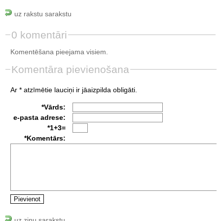
uz rakstu sarakstu
0 komentāri
Komentēšana pieejama visiem.
Komentāra pievienošana
Ar * atzīmētie lauciņi ir jāaizpilda obligāti.
*Vārds:
e-pasta adrese:
*1+3=
*Komentārs:
uz ziņu sarakstu