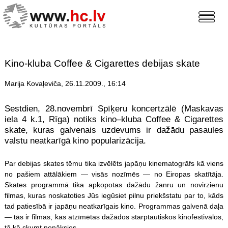
Kino-kluba Coffee & Cigarettes debijas skate
Marija Kovaļeviča, 26.11.2009., 16:14
Sestdien, 28.novembrī Spīķeru koncertzālē (Maskavas
iela 4 k.1, Rīga) notiks kino–kluba Coffee & Cigarettes
skate, kuras galvenais uzdevums ir dažādu pasaules
valstu neatkarīgā kino popularizācija.
Par debijas skates tēmu tika izvēlēts japāņu kinematogrāfs kā viens
no pašiem attālākiem — visās nozīmēs — no Eiropas skatītāja.
Skates programmā tika apkopotas dažādu žanru un novirzienu
filmas, kuras noskatoties Jūs iegūsiet pilnu priekšstatu par to, kāds
tad patiesībā ir japāņu neatkarīgais kino. Programmas galvenā daļa
— tās ir filmas, kas atzīmētas dažādos starptautiskos kinofestivālos,
tā kā skumt nenāksies.