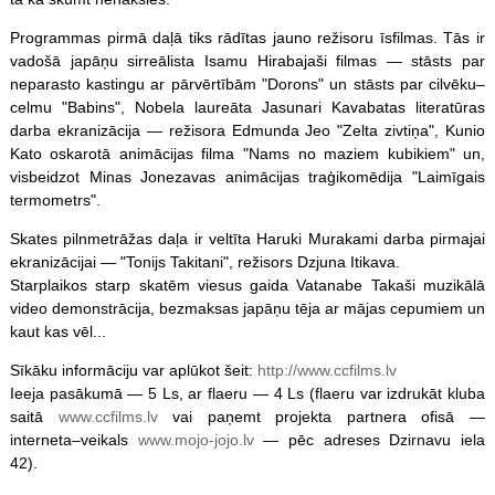
Programmas pirmā daļā tiks rādītas jauno režisoru īsfilmas. Tās ir
vadošā japāņu sirreālista Isamu Hirabajaši filmas — stāsts par
neparasto kastingu ar pārvērtībām "Dorons" un stāsts par cilvēku–
celmu "Babins", Nobela laureāta Jasunari Kavabatas literatūras
darba ekranizācija — režisora Edmunda Jeo "Zelta zivtiņa", Kunio
Kato oskarotā animācijas filma "Nams no maziem kubikiem" un,
visbeidzot Minas Jonezavas animācijas traģikomēdija "Laimīgais
termometrs".
Skates pilnmetrāžas daļa ir veltīta Haruki Murakami darba pirmajai
ekranizācijai — "Tonijs Takitani", režisors Dzjuna Itikava.
Starplaikos starp skatēm viesus gaida Vatanabe Takaši muzikālā
video demonstrācija, bezmaksas japāņu tēja ar mājas cepumiem un
kaut kas vēl...
Sīkāku informāciju var aplūkot šeit:
http://www.ccfilms.lv
Ieeja pasākumā — 5 Ls, ar flaeru — 4 Ls (flaeru var izdrukāt kluba
saitā
www.ccfilms.lv
vai paņemt projekta partnera ofisā —
interneta–veikals
www.mojo-jojo.lv
— pēc adreses Dzirnavu iela
42).