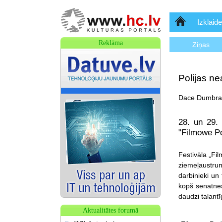
Sākumlapa
Izklaide
Reklāma
Ziņas
Polijas ne
Dace Dumbrav
28. un 29. 
"Filmowe Po
Festivāla „Fil
ziemeļaustru
darbinieki un
kopš senatnes
daudzi talantī
Aktualitātes forumā