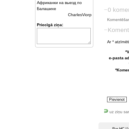
Африканки на выезд по
0 komen
Балашихе
CharlesViorp
Komentēšan
Priecīgā ziņa:
Koment
Ar * atzīmēti
*
e-pasta a
*Komen
uz ziņu sa
Par HC.L