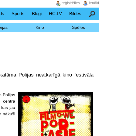
reģistrēties
ienākt
ds
Sports
Blogi
HC.LV
Bildes
Meklēšana
ijas
Kino
Spēles
katāma Polijas neatkarīgā kino festivāla
 Polijas
s centra
 kas jau
r nākuši