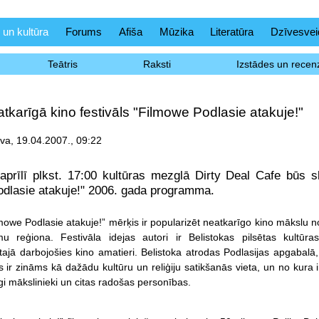
 un kultūra
Forums
Afiša
Mūzika
Literatūra
Dzīvesvei
Teātris
Raksti
Izstādes un recenz
atkarīgā kino festivāls "Filmowe Podlasie atakuje!"
a, 19.04.2007., 09:22
aprīlī plkst. 17:00 kultūras mezglā Dirty Deal Cafe būs s
dlasie atakuje!" 2006. gada programma.
mowe Podlasie atakuje!” mērķis ir popularizēt neatkarīgo kino mākslu no
mu reģiona. Festivāla idejas autori ir Belistokas pilsētas kultūra
 tajā darbojošies kino amatieri. Belistoka atrodas Podlasijas apgabalā,
 ir zināms kā dažādu kultūru un reliģiju satikšanās vieta, un no kura i
gi mākslinieki un citas radošas personības.