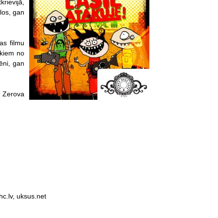
krievijā,
ālos, gan
as filmu
vēkiem no
ēni, gan
 Zerova
 hc.lv, uksus.net