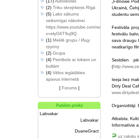
(17)
Autoskolas
„Filmowe Podla
(2)
Triku skrejriteņis Rīgā
Ukrainā, Čehij
(5)
Labs sākums
studentu semi
veiksmīgai nākotnei.
https://www.youtube.com/watch?
Festivāla prog
v=elyG6T9uj9Q
festivālu balv
(1)
Meklē grupu / Ищу
sava draugu l
группу
neatkarīgo fil
(2)
Grupa
(4)
Peintbols ar lokiem un
Sestdien p
bultām
(
http://www.z
(4)
Vēlos iegādāties
apavus internetā
Ieeja bez ma
Dirty Deal Caf
[
Forums
]
www.dirtydeal.
Organizētāji:
Padalies priekā
Labvakar
Atbalsta: Kult
Labvakar
Informatīvie at
DuaneGract
uz rakstu 