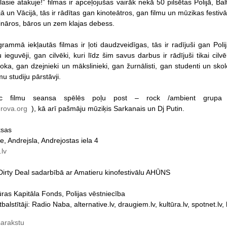
sie atakuje!” filmas ir apceļojušas vairāk nekā 50 pilsētas Polijā, Balt
ā un Vācijā, tās ir rādītas gan kinoteātros, gan filmu un mūzikas festiv
nāros, bāros un zem klajas debess.
rammā iekļautās filmas ir ļoti daudzveidīgas, tās ir radījuši gan Polij
u ieguvēji, gan cilvēki, kuri līdz šim savus darbus ir rādījuši tikai cil
oka, gan dzejnieki un mākslinieki, gan žurnālisti, gan studenti un skol
mu studiju pārstāvji.
ēc filmu seansa spēlēs poļu post – rock /ambient grupa
erova.org
), kā arī pašmāju mūziķis Sarkanais un Dj Putin.
ksas
e, Andrejsla, Andrejostas iela 4
lv
 Dirty Deal sadarbībā ar Amatieru kinofestivālu AHŪNS
ūras Kapitāla Fonds, Polijas vēstniecība
balstītāji: Radio Naba, alternative.lv, draugiem.lv, kultūra.lv, spotnet.lv,
sarakstu