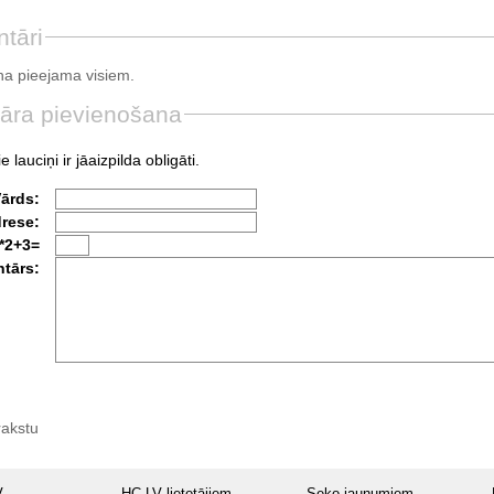
tāri
a pieejama visiem.
āra pievienošana
e lauciņi ir jāaizpilda obligāti.
Vārds:
drese:
*2+3=
tārs:
rakstu
V
HC.LV lietotājiem
Seko jaunumiem