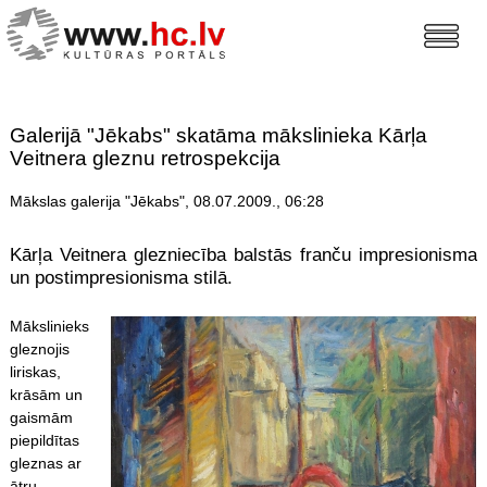
Galerijā "Jēkabs" skatāma mākslinieka Kārļa
Veitnera gleznu retrospekcija
Mākslas galerija "Jēkabs", 08.07.2009., 06:28
Kārļa Veitnera glezniecība balstās franču impresionisma
un postimpresionisma stilā.
Mākslinieks
gleznojis
liriskas,
krāsām un
gaismām
piepildītas
gleznas ar
ātru,