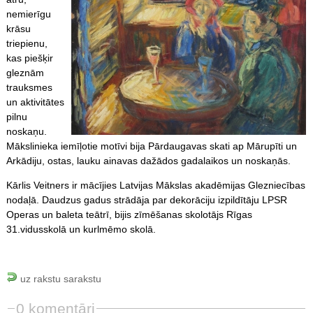
nemierīgu
krāsu
triepienu,
kas piešķir
gleznām
trauksmes
un aktivitātes
pilnu
noskaņu.
Mākslinieka iemīļotie motīvi bija Pārdaugavas skati ap Mārupīti un
Arkādiju, ostas, lauku ainavas dažādos gadalaikos un noskaņās.
Kārlis Veitners ir mācījies Latvijas Mākslas akadēmijas Glezniecības
nodaļā. Daudzus gadus strādāja par dekorāciju izpildītāju LPSR
Operas un baleta teātrī, bijis zīmēšanas skolotājs Rīgas
31.vidusskolā un kurlmēmo skolā.
uz rakstu sarakstu
0 komentāri