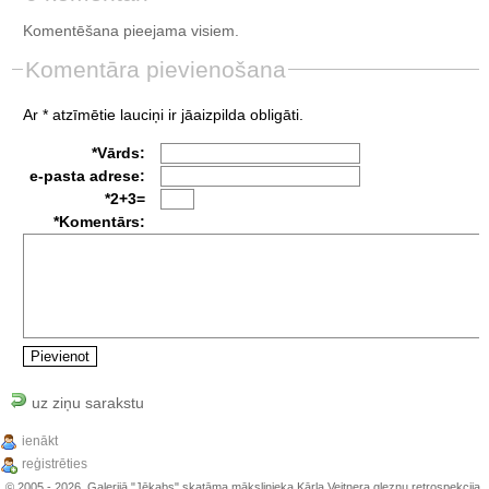
Komentēšana pieejama visiem.
Komentāra pievienošana
Ar * atzīmētie lauciņi ir jāaizpilda obligāti.
*Vārds:
e-pasta adrese:
*2+3=
*Komentārs:
uz ziņu sarakstu
ienākt
reģistrēties
© 2005 - 2026, Galerijā "Jēkabs" skatāma mākslinieka Kārļa Veitnera gleznu retrospekcija,