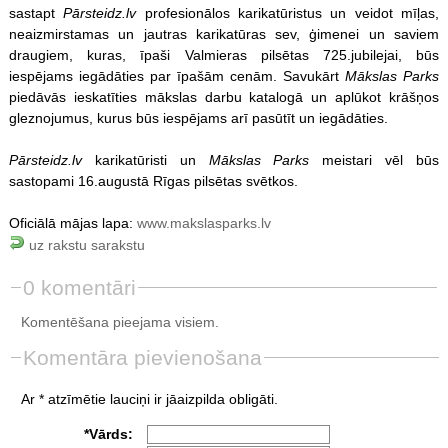
sastapt
Pārsteidz.lv
profesionālos karikatūristus un veidot mīļas,
neaizmirstamas un jautras karikatūras sev, ģimenei un saviem
draugiem, kuras, īpaši Valmieras pilsētas 725.jubilejai, būs
iespējams iegādāties par īpašām cenām. Savukārt
Mākslas Parks
piedāvās ieskatīties mākslas darbu katalogā un aplūkot krāšņos
gleznojumus, kurus būs iespējams arī pasūtīt un iegādāties.
Pārsteidz.lv
karikatūristi un
Mākslas Parks
meistari vēl būs
sastopami 16.augustā Rīgas pilsētas svētkos.
Oficiālā mājas lapa:
www.makslasparks.lv
uz rakstu sarakstu
0 komentāri
Komentēšana pieejama visiem.
Komentāra pievienošana
Ar * atzīmētie lauciņi ir jāaizpilda obligāti.
*Vārds: