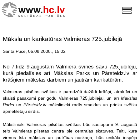
Māksla un karikatūras Valmieras 725.jubilejā
Santa Pūce, 06.08.2008., 15:02
No 7.līdz 9.augustam Valmiera svinēs savu 725.jubileju,
kurā piedalīsies arī Mākslas Parks un Pārsteidz.lv ar
krāšņiem mākslas darbiem un jautrām karikatūrām.
Valmieras pilsētas svētkos ir paredzēti dažādi krāšņi, atraktīvi un
skaisti pasākumi par godu Valmieras 725.jubilejai, un arī
Mākslas
Parks
un
Pārsteidz.lv
mākslinieki radīs smaidus un prieku svētku
apmeklētāju sirdīs.
Mākslinieki Valmieras pilsētas svētkos būs sastopami 9. augustā
teltī Valmieras pilsētas centrā pie centrālās skatuves. Teltī, kurā
virmos īsta mākslas un jautrības noskaņa, būs unikāla iespēja