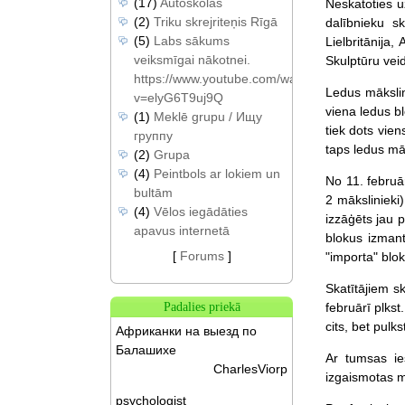
(17)
Autoskolas
Neskatoties u
(2)
Triku skrejriteņis Rīgā
dalībnieku sk
(5)
Labs sākums
Lielbritānija
veiksmīgai nākotnei.
Skulptūru vei
https://www.youtube.com/watch?
Ledus mākslin
v=elyG6T9uj9Q
viena ledus b
(1)
Meklē grupu / Ищу
tiek dots vien
группу
taps ledus mā
(2)
Grupa
(4)
Peintbols ar lokiem un
No 11. februā
bultām
2 mākslinieki)
(4)
Vēlos iegādāties
izzāģēts jau 
apavus internetā
blokus izmant
[
Forums
]
"importa" blok
Skatītājiem sk
februārī plks
Padalies priekā
cits, bet pulk
Африканки на выезд по
Балашихе
Ar tumsas ie
CharlesViorp
izgaismotas 
psychologist