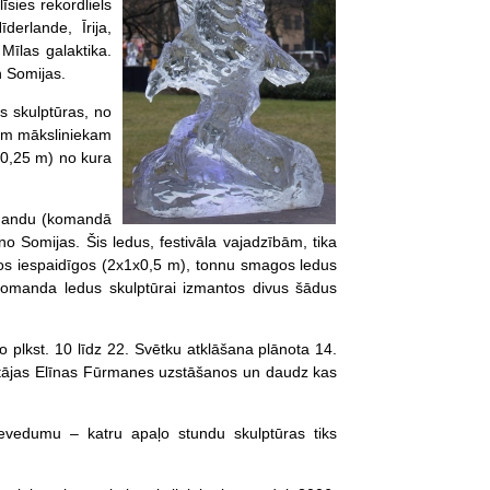
īsies rekordliels
derlande, Īrija,
 Mīlas galaktika.
n Somijas.
ās skulptūras, no
ram māksliniekam
0x0,25 m) no kura
komandu (komandā
 no Somijas. Šis ledus, festivāla vajadzībām, tika
Šos iespaidīgos (2x1x0,5 m), tonnu smagos ledus
a komanda ledus skulptūrai izmantos divus šādus
o plkst. 10 līdz 22. Svētku atklāšana plānota 14.
edātājas Elīnas Fūrmanes uzstāšanos un daudz kas
ievedumu – katru apaļo stundu skulptūras tiks