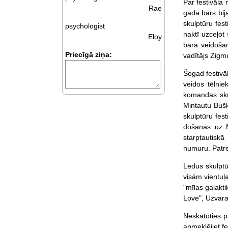
Par festivāla 
Rae
gadā bārs bij
skulptūru fes
psychologist
naktī uzceļot 
Eloy
bāra veidošan
Priecīgā ziņa:
vadītājs Zigm
Šogad festivā
veidos tēlnie
komandas skul
Mintautu Bušk
skulptūru fes
došanās uz Ma
starptautiskā
numuru. Patrei
Ledus skulptū
visām vientuļ
"mīlas galakti
Love", Uzvara
Neskatoties pa
apmeklējiet fe