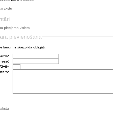
sarakstu
tāri
a pieejama visiem.
āra pievienošana
e lauciņi ir jāaizpilda obligāti.
Vārds:
drese:
*2+0=
tārs:
rakstu