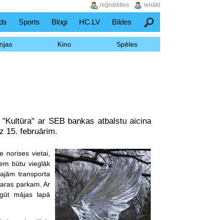
reģistrēties
ienākt
ds
Sports
Blogi
HC.LV
Bildes
Meklēšana
ijas
Kino
Spēles
 "Kultūra" ar SEB bankas atbalstu aicina
z 15. februārim.
 norises vietai,
iem būtu vieglāk
najām transporta
varas parkam. Ar
egūt mājas lapā