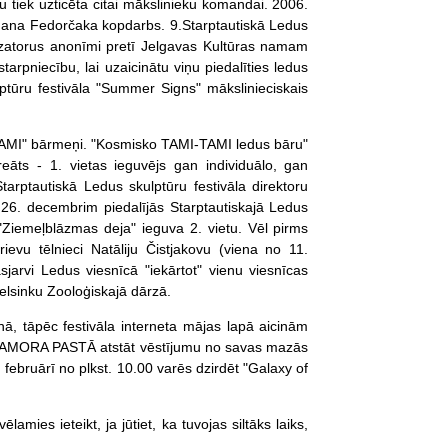
du tiek uzticēta citai mākslinieku komandai. 2006.
 Jana Fedorčaka kopdarbs. 9.Starptautiskā Ledus
nizatorus anonīmi pretī Jelgavas Kultūras namam
tarpniecību, lai uzaicinātu viņu piedalīties ledus
lptūru festivāla "Summer Signs" mākslinieciskais
I-TAMI" bārmeņi. "Kosmisko TAMI-TAMI ledus bāru"
ureāts - 1. vietas ieguvējs gan individuālo, gan
rptautiskā Ledus skulptūru festivāla direktoru
26. decembrim piedalījās Starptautiskajā Ledus
Ziemeļblāzmas deja" ieguva 2. vietu. Vēl pirms
evu tēlnieci Natāliju Čistjakovu (viena no 11.
asjarvi Ledus viesnīcā "iekārtot" vienu viesnīcas
Helsinku Zooloģiskajā dārzā.
nā, tāpēc festivāla interneta mājas lapā aicinām
ez AMORA PASTĀ atstāt vēstījumu no savas mazās
4. februārī no plkst. 10.00 varēs dzirdēt "Galaxy of
amies ieteikt, ja jūtiet, ka tuvojas siltāks laiks,