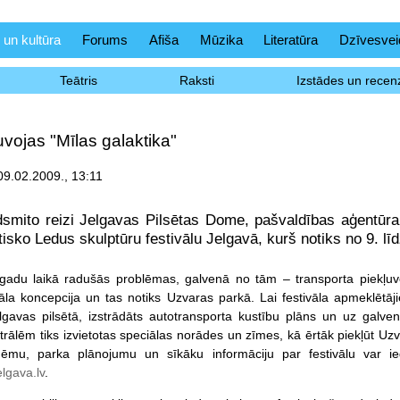
 un kultūra
Forums
Afiša
Mūzika
Literatūra
Dzīvesvei
Teātris
Raksti
Izstādes un recenz
uvojas "Mīlas galaktika"
 09.02.2009., 13:11
smito reizi Jelgavas Pilsētas Dome, pašvaldības aģentūra
isko Ledus skulptūru festivālu Jelgavā, kurš notiks no 9. līd
gadu laikā radušās problēmas, galvenā no tām – transporta piekļuve
vāla koncepcija un tas notiks Uzvaras parkā. Lai festivāla apmeklētāj
elgavas pilsētā, izstrādāts autotransporta kustību plāns un uz galve
trālēm tiks izvietotas speciālas norādes un zīmes, kā ērtāk piekļūt Uz
hēmu, parka plānojumu un sīkāku informāciju par festivālu var i
lgava.lv
.