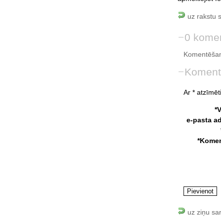
uz rakstu 
0 komen
Komentēšan
Koment
Ar * atzīmēti
*
e-pasta a
*Komen
uz ziņu sa