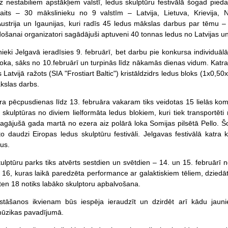
z nestabiliem apstākļiem valstī, ledus skulptūru festivālā šogad piedal
aits – 30 mākslinieku no 9 valstīm – Latvija, Lietuva, Krievija, Nī
, Austrija un Igaunijas, kuri radīs 45 ledus mākslas darbus par tēmu –
došanai organizatori sagādājuši aptuveni 40 tonnas ledus no Latvijas u
ieki Jelgavā ieradīsies 9. februārī, bet darbu pie konkursa individuāl
loka, sāks no 10.februārī un turpinās līdz nākamās dienas vidum. Kat
s Latvijā ražots (SIA "Frostiart Baltic") kristāldzidrs ledus bloks (1x0,5
kslas darbs.
ra pēcpusdienas līdz 13. februāra vakaram tiks veidotas 15 lielās 
 skulptūras no diviem lielformāta ledus blokiem, kuri tiek transportēti
pagājušā gada martā no ezera aiz polārā loka Somijas pilsētā Pello. 
o daudzi Eiropas ledus skulptūru festivāli. Jelgavas festivālā katr
us.
ulptūru parks tiks atvērts sestdien un svētdien – 14. un 15. februārī n
t. 16, kuras laikā paredzēta performance ar galaktiskiem tēliem, dzi
sten 18 notiks labāko skulptoru apbalvošana.
stāšanos ikvienam būs iespēja ieraudzīt un dzirdēt arī kādu jaun
mūzikas pavadījumā.