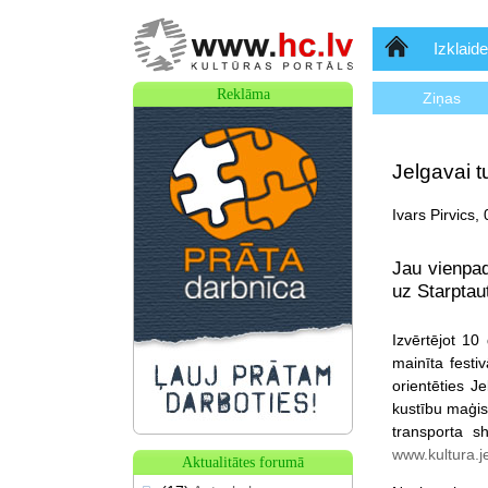
Sākumlapa
Izklaide
Reklāma
Ziņas
Jelgavai t
Ivars Pirvics,
Jau vienpad
uz Starptaut
Izvērtējot 10
mainīta festi
orientēties J
kustību maģis
transporta s
www.kultura.je
Aktualitātes forumā