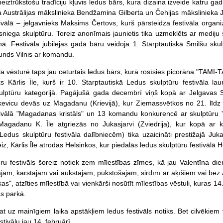
neiztrūkstošu tradīciju kļuvis ledus bārs, kura dizaina izveide katru ga
a Austrālijas mākslinieka Bendžamina Gilberta un Čehijas mākslinieka
tivālā – jelgavnieks Maksims Čertovs, kurš pārsteidza festivāla orga
sniega skulptūru. Toreiz anonīmais jaunietis tika uzmeklēts ar mediju s
ā. Festivāla jubilejas gadā bāru veidoja 1. Starptautiskā Smilšu sku
unds Vilnis ar komandu.
la vēsturē taps jau ceturtais ledus bārs, kurā rosīsies picorāna "TAM
ks Kārlis Īle, kurš ir 10. Starptautiskā Ledus skulptūru festivāla la
ptūru kategorijā. Pagājušā gada decembrī viņš kopā ar Jelgavas Sta
evicu devās uz Magadanu (Krievijā), kur Ziemassvētkos no 21. līdz 
tivālā "Magadanas kristāls" un 13 komandu konkurencē ar skulptūru "
gadanu K. Īle atgriezās no Jukasjarvi (Zviedrija), kur kopā ar kri
 Ledus skulptūru festivāla dalībniecēm) tika uzaicināti prestižajā Juk
z, Kārlis Īle atrodas Helsinkos, kur piedalās ledus skulptūru festivālā 
ru festivāls šoreiz notiek zem mīlestības zīmes, kā jau Valentīna die
ajām, karstajām vai aukstajām, pukstošajām, sirdīm ar āķīšiem vai b
kas", atzīties mīlestībā vai vienkārši nosūtīt mīlestības vēstuli, kuras 1
s parkā.
t uz mainīgiem laika apstākļiem ledus festivāls notiks. Bet cilvēkiem vēl
stivālu jau 14. februārī.