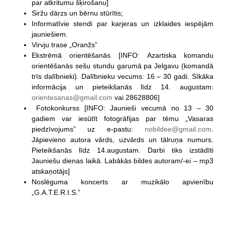
par atkritumu šķirošanu]
Siržu dārzs un bērnu stūrītis;
Informatīvie stendi par karjeras un izklaides iespējām
jauniešiem.
Virvju trase „Oranžs”
Ekstrēmā orientēšanās [INFO: Azartiska komandu
orientēšanās sešu stundu garumā pa Jelgavu (komandā
trīs dalībnieki). Dalībnieku vecums: 16 – 30 gadi. Sīkāka
informācija un pieteikšanās līdz 14. augustam:
orientesanas@gmail.com
vai 28628806]
Fotokonkurss [INFO: Jaunieši vecumā no 13 – 30
gadiem var iesūtīt fotogrāfijas par tēmu „Vasaras
piedzīvojums” uz e-pastu:
nobildee@gmail.com
.
Jāpievieno autora vārds, uzvārds un tālruņa numurs.
Pieteikšanās līdz 14.augustam. Darbi tiks izstādīti
Jauniešu dienas laikā. Labākās bildes autoram/-ei – mp3
atskaņotājs]
Noslēguma koncerts ar muzikālo apvienību
„G.A.T.E.R.I.S.”