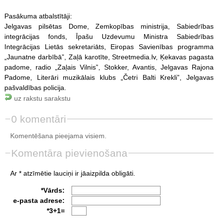
Pasākuma atbalstītāji:
Jelgavas pilsētas Dome, Zemkopības ministrija, Sabiedrības
integrācijas fonds, Īpašu Uzdevumu Ministra Sabiedrības
Integrācijas Lietās sekretariāts, Eiropas Savienības programma
„Jaunatne darbībā”, Zaļā karotīte, Streetmedia.lv, Ķekavas pagasta
padome, radio „Zaļais Vilnis”, Stokker, Avantis, Jelgavas Rajona
Padome, Literāri muzikālais klubs „Četri Balti Krekli”, Jelgavas
pašvaldības policija.
uz rakstu sarakstu
0 komentāri
Komentēšana pieejama visiem.
Komentāra pievienošana
Ar * atzīmētie lauciņi ir jāaizpilda obligāti.
*Vārds:
e-pasta adrese:
*3+1=