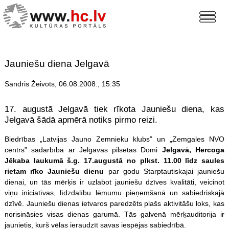
Jauniešu diena Jelgavā
Sandris Žeivots, 06.08.2008., 15:35
17. augustā Jelgavā tiek rīkota Jauniešu diena, kas
Jelgavā šādā apmērā notiks pirmo reizi.
Biedrības „Latvijas Jauno Zemnieku klubs” un „Zemgales NVO
centrs” sadarbībā ar Jelgavas pilsētas Domi
Jelgavā, Hercoga
Jēkaba laukumā š.g. 17.augustā no plkst. 11.00 līdz saules
rietam rīko Jauniešu dienu
par godu Starptautiskajai jauniešu
dienai, un tās mērķis ir uzlabot jauniešu dzīves kvalitāti, veicinot
viņu iniciatīvas, līdzdalību lēmumu pieņemšanā un sabiedriskajā
dzīvē. Jauniešu dienas ietvaros paredzēts plašs aktivitāšu loks, kas
norisināsies visas dienas garumā. Tās galvenā mērķauditorija ir
jaunietis, kurš vēlas ieraudzīt savas iespējas sabiedrībā.