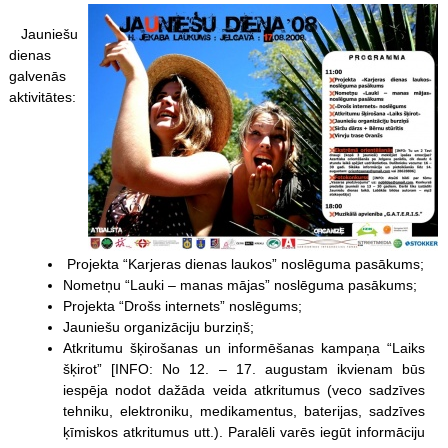
Jauniešu
dienas
galvenās
aktivitātes:
Projekta “Karjeras dienas laukos” noslēguma pasākums;
Nometņu “Lauki – manas mājas” noslēguma pasākums;
Projekta “Drošs internets” noslēgums;
Jauniešu organizāciju burziņš;
Atkritumu šķirošanas un informēšanas kampaņa “Laiks
šķirot” [INFO: No 12. – 17. augustam ikvienam būs
iespēja nodot dažāda veida atkritumus (veco sadzīves
tehniku, elektroniku, medikamentus, baterijas, sadzīves
ķīmiskos atkritumus utt.). Paralēli varēs iegūt informāciju