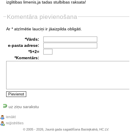
izglitibas
limenis,ja
tadas
stulbibas
raksata!
Komentāra pievienošana
Ar * atzīmētie lauciņi ir jāaizpilda obligāti.
*Vārds:
e-pasta adrese:
*5+2=
*Komentārs:
uz ziņu sarakstu
ienākt
reģistrēties
© 2005 - 2026, Jaunā gada sagaidīšana Bastejkalnā, HC.LV.