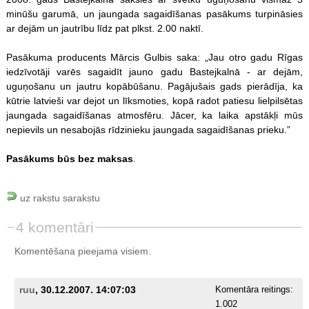
minūšu garumā, un jaungada sagaidīšanas pasākums turpināsies
ar dejām un jautrību līdz pat plkst. 2.00 naktī.
Pasākuma producents Mārcis Gulbis saka: „Jau otro gadu Rīgas
iedzīvotāji varēs sagaidīt jauno gadu Bastejkalnā - ar dejām,
uguņošanu un jautru kopābūšanu. Pagājušais gads pierādīja, ka
kūtrie latvieši var dejot un līksmoties, kopā radot patiesu lielpilsētas
jaungada sagaidīšanas atmosfēru. Jācer, ka laika apstākļi mūs
nepievils un nesabojās rīdzinieku jaungada sagaidīšanas prieku.”
Pasākums būs bez maksas
.
uz rakstu sarakstu
4 komentāri
Komentēšana pieejama visiem.
ruu
, 30.12.2007. 14:07:03
Komentāra reitings:
1.002