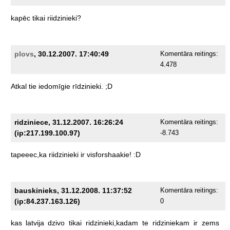
kapēc
tikai
riidzinieki?
plovs
, 30.12.2007. 17:40:49
Komentāra reitings:
4.478
Atkal
tie
iedomīgie
rīdzinieki.
;D
ridziniece, 31.12.2007. 16:26:24
Komentāra reitings:
(ip:217.199.100.97)
-8.743
tapeeec,ka
riidzinieki
ir
visforshaakie!
:D
bauskinieks, 31.12.2008. 11:37:52
Komentāra reitings:
(ip:84.237.163.126)
0
kas
latvija
dzivo
tikai
ridzinieki,kadam
te
ridziniekam
ir
zems