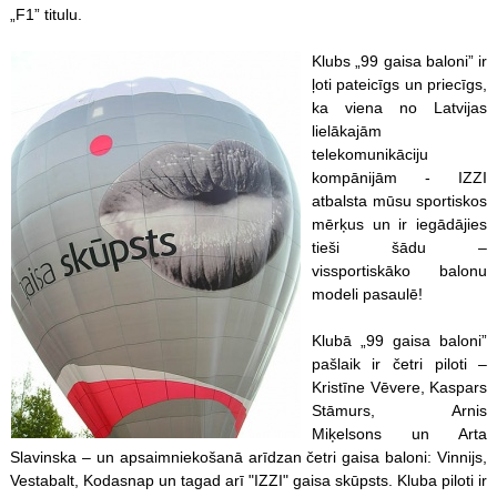
„F1” titulu.
Klubs „99 gaisa baloni” ir
ļoti pateicīgs un priecīgs,
ka viena no Latvijas
lielākajām
telekomunikāciju
kompānijām - IZZI
atbalsta mūsu sportiskos
mērķus un ir iegādājies
tieši šādu –
vissportiskāko balonu
modeli pasaulē!
Klubā „99 gaisa baloni”
pašlaik ir četri piloti –
Kristīne Vēvere, Kaspars
Stāmurs, Arnis
Miķelsons un Arta
Slavinska – un apsaimniekošanā arīdzan četri gaisa baloni: Vinnijs,
Vestabalt, Kodasnap un tagad arī "IZZI" gaisa skūpsts. Kluba piloti ir