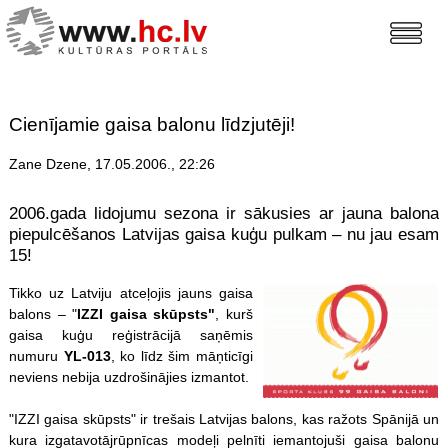
Cienījamie gaisa balonu līdzjutēji!
Zane Dzene, 17.05.2006., 22:26
2006.gada lidojumu sezona ir sākusies ar jauna balona
piepulcēšanos Latvijas gaisa kuģu pulkam – nu jau esam
15!
Tikko uz Latviju atceļojis jauns gaisa
balons – "
IZZI gaisa skūpsts"
, kurš
gaisa kuģu reģistrācijā saņēmis
numuru
YL-013
, ko līdz šim māņticīgi
neviens nebija uzdrošinājies izmantot.
"IZZI gaisa skūpsts" ir trešais Latvijas balons, kas ražots Spānijā un
kura izgatavotājrūpnīcas modeļi pelnīti iemantojuši gaisa balonu