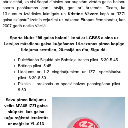
pārliecināti, ka visi šogad cīnīsies par augstām vietām gaisa balonu
sporta pasākumos gan Latvijā, gan arī ārzemēs. Ticam, ka
13.numurs izrādīsies laimīgais un
Kristīne Vēvere
kopā ar "IZZI
gaisa skūpstu" izcīnīs ceļazīmi uz nākamo Eiropas čempionātu, kas
2007.gadā notiks Vācijā.
Sporta klubs “99 gaisa baloni” kopā ar LGBSS aicina uz
Latvijas mūsdienu gaisa kuģošanas 14.sezonas pirmo kopīgo
lidojumu sestdien, 20.maijā no rīta, Siguldā:
Pulcēšanās Siguldā pie Bobsleja trases plkst. 5:30-5:45
Brīfings plkst. 5:45
Lidojums ar 1-2 vingrinājumiem un IZZI speciālbalvu
plkst. 6:30-8:30
Pikniks – brokastis un speciālbalvas pasniegšana plkst.
9:30
Savu pirmo lidojumu
veiks MV-65 IZZI gaisa
skūpsts, kas gaisa
kuģu reģistrā ierakstīts
ar maģisko YL-013