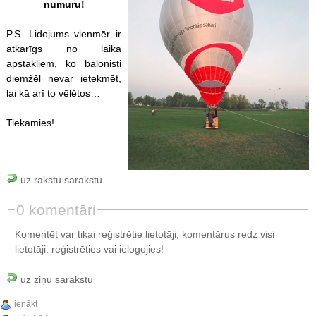
numuru!
P.S. Lidojums vienmēr ir
atkarīgs no laika
apstākļiem, ko balonisti
diemžēl nevar ietekmēt,
lai kā arī to vēlētos…
Tiekamies!
uz rakstu sarakstu
0 komentāri
Komentēt var tikai reģistrētie lietotāji, komentārus redz visi
lietotāji.
reģistrēties
vai ielogojies!
uz ziņu sarakstu
ienākt