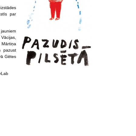
 izstādes
stīs par
 jauniem
 Vācijas,
 Mārtiņa
n pazust
vā Gētes
ryLab