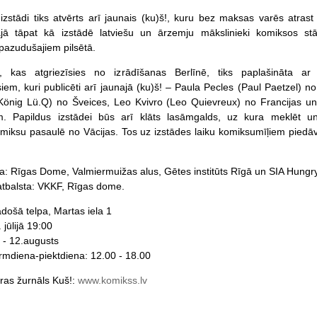
 izstādi tiks atvērts arī jaunais (ku)š!, kuru bez maksas varēs atrast
ajā tāpat kā izstādē latviešu un ārzemju mākslinieki komiksos stā
azudušajiem pilsētā.
, kas atgriezīsies no izrādīšanas Berlīnē, tiks paplašināta ar
iem, kuri publicēti arī jaunajā (ku)š! – Paula Pecles (Paul Paetzel) no
König Lü.Q) no Šveices, Leo Kvivro (Leo Quievreux) no Francijas un
. Papildus izstādei būs arī klāts lasāmgalds, uz kura meklēt u
iksu pasaulē no Vācijas. Tos uz izstādes laiku komiksumīļiem piedā
sta: Rīgas Dome, Valmiermuižas alus, Gētes institūts Rīgā un SIA Hung
atbalsta: VKKF, Rīgas dome.
adošā telpa, Martas iela 1
 jūlijā 19:00
js - 12.augusts
irmdiena-piektdiena: 12.00 - 18.00
ras žurnāls Kuš!:
www.komikss.lv