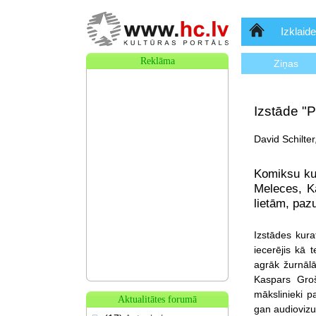
Sākumlapa
Izklaide
Reklāma
Ziņas
Izstāde "P
David Schilter
Komiksu kul
Meleces, K
lietām, paz
Izstādes
kura
iecerējis kā 
agrāk žurnālā
Kaspars Groš
mākslinieki p
Aktualitātes forumā
gan audiovizuā