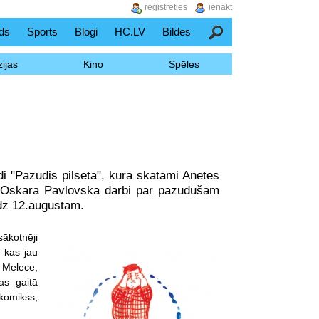
reģistrēties
ienākt
ds
Sports
Blogi
HC.LV
Bildes
Meklēšana
ijas
Kino
Spēles
di "Pazudis pilsētā", kurā skatāmi Anetes
 Oskara Pavlovska darbi par pazudušām
dz 12.augustam.
sākotnēji
, kas jau
 Melece,
as gaitā
komikss,