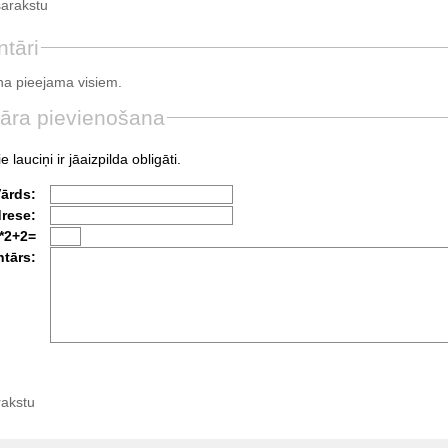
sarakstu
tāri
a pieejama visiem.
āra pievienošana
e lauciņi ir jāaizpilda obligāti.
Vārds:
drese:
*2+2=
tārs:
rakstu