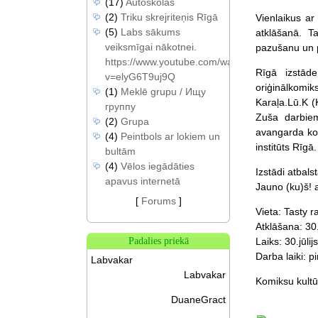
(17)
Autoskolas
(2)
Triku skrejriteņis Rīgā
Vienlaikus ar
(5)
Labs sākums
atklāšanā. T
veiksmīgai nākotnei.
pazušanu un p
https://www.youtube.com/watch?
Rīgā izstāde
v=elyG6T9uj9Q
oriģinālkomiks
(1)
Meklē grupu / Ищу
Karaļa.Lū.K (
группу
Zuša darbiem
(2)
Grupa
avangarda kom
(4)
Peintbols ar lokiem un
institūts Rīgā.
bultām
(4)
Vēlos iegādāties
Izstādi atbal
apavus internetā
Jauno (ku)š! 
[
Forums
]
Vieta: Tasty r
Atklāšana: 30.
Laiks: 30.jūli
Padalies priekā
Darba laiki: p
Labvakar
Labvakar
Komiksu kultū
DuaneGract