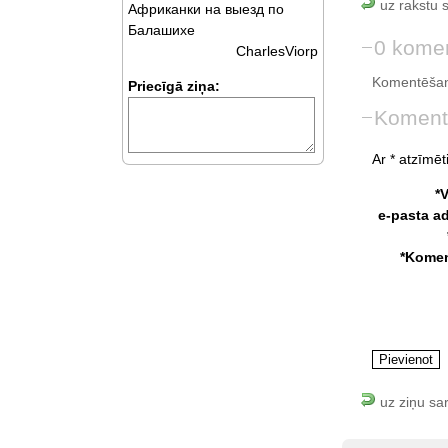
uz rakstu 
Африканки на выезд по
Балашихе
0 komen
CharlesViorp
Komentēšan
Priecīgā ziņa:
Koment
Ar * atzīmēti
*
e-pasta a
*Komen
uz ziņu sa