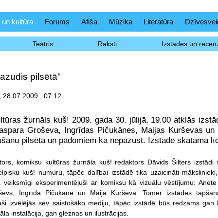
 un kultūra
Forums
Afiša
Mūzika
Literatūra
Dzīvesvei
Teātris
Raksti
Izstādes un recenz
azudis pilsētā"
, 28.07.2009., 07:12
tūras žurnāls kuš! 2009. gada 30. jūlijā, 19.00 atklās izstā
aspara Groševa, Ingrīdas Pičukānes, Maijas Kurševas un
ušanu pilsētā un padomiem kā nepazust. Izstāde skatāma lī
tors, komiksu kultūras žurnāla kuš! redaktors Dāvids Šilters izstādi 
telpisku kuš! numuru, tāpēc dalībai izstādē tika uzaicināti mākslinieki
 veiksmīgi eksperimentējuši ar komiksu kā vizuālu vēstījumu: Anete
evs, Ingrīda Pičukāne un Maija Kurševa. Tomēr izstādes tapšan
aši izvēlējās sev saistošāko mediju, tāpēc izstādē būs redzams gan 
la instalācija, gan gleznas un ilustrācijas.