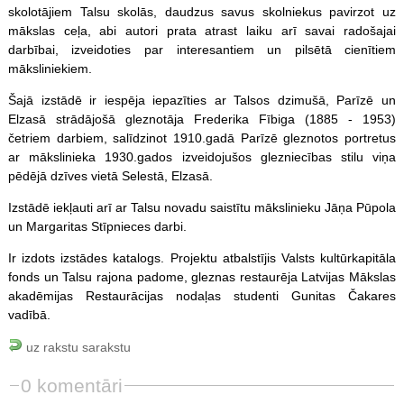
skolotājiem Talsu skolās, daudzus savus skolniekus pavirzot uz
mākslas ceļa, abi autori prata atrast laiku arī savai radošajai
darbībai, izveidoties par interesantiem un pilsētā cienītiem
māksliniekiem.
Šajā izstādē ir iespēja iepazīties ar Talsos dzimušā, Parīzē un
Elzasā strādājošā gleznotāja Frederika Fībiga (1885 - 1953)
četriem darbiem, salīdzinot 1910.gadā Parīzē gleznotos portretus
ar mākslinieka 1930.gados izveidojušos glezniecības stilu viņa
pēdējā dzīves vietā Selestā, Elzasā.
Izstādē iekļauti arī ar Talsu novadu saistītu mākslinieku Jāņa Pūpola
un Margaritas Stīpnieces darbi.
Ir izdots izstādes katalogs. Projektu atbalstījis Valsts kultūrkapitāla
fonds un Talsu rajona padome, gleznas restaurēja Latvijas Mākslas
akadēmijas Restaurācijas nodaļas studenti Gunitas Čakares
vadībā.
uz rakstu sarakstu
0 komentāri