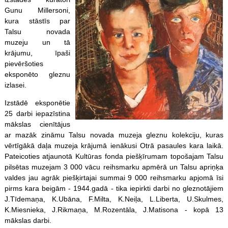
Gunu Millersoni,
kura stāstīs par
Talsu novada
muzeju un tā
krājumu, īpaši
pievēršoties
eksponēto gleznu
izlasei.
Izstādē eksponētie
25 darbi iepazīstina
mākslas cienītājus
ar mazāk zināmu Talsu novada muzeja gleznu kolekciju, kuras
vērtīgākā daļa muzeja krājumā ienākusi Otrā pasaules kara laikā.
Pateicoties atjaunotā Kultūras fonda piešķīrumam topošajam Talsu
pilsētas muzejam 3 000 vācu reihsmarku apmērā un Talsu apriņķa
valdes jau agrāk piešķirtajai summai 9 000 reihsmarku apjomā īsi
pirms kara beigām - 1944.gadā - tika iepirkti darbi no gleznotājiem
J.Tīdemaņa, K.Ubāna, F.Milta, K.Neiļa, L.Liberta, U.Skulmes,
K.Miesnieka, J.Rikmaņa, M.Rozentāla, J.Matisona - kopā 13
mākslas darbi.