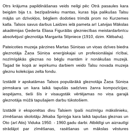
Otrs krājuma papildināšanas veids neilgi pēc Otrā pasaules kara
beigām bija t.s. bezīpašnieku mantas, kuras bija palikušas Talsu
mājās un dzīvokļos, bēgļiem dodoties trimdā prom no Kurzemes
katla. Talsos savus darbus Laidzes ielā pameta arī Latvijas Mākslas
akadēmijas Ģederta Eliasa Figurālās glezniecības meistardarbnīcu
absolvējusī gleznotāja Margarita Stīpniece (1910, dzim. Klēbaha).
Pateicoties muzeja pārzines Martas Sūniņas un viņas dzīves biedra
gleznotāja Žaņa Sūniņa enerģiskajai un profesionālajai rīcībai,
nozīmīgākās gleznas no bēgļu mantām ir nonākušas muzejā.
Tagad tie kopā ar iepirkumu darbiem veido Talsu novada muzeja
gleznu kolekcijas zelta fondu.
Izstādē ir apskatāmas Talsos populārākā gleznotāja Žaņa Sūniņa
pirmskara un kara laikā tapušās sadzīves žanra kompozīcijas;
iespējams, tieši šīs ir visaugstāk vērtējamas no viņa garajā
gleznotāja mūžā tapušajiem darbu tūkstošiem.
Izstādē ir eksponētas divu Talsiem īpaši nozīmīgu mākslinieku,
zīmēšanas skolotāju Jēkaba Spriņģa kara laikā tapušas gleznas un
Oto (arī Atis) Viduka 1950. - 1960.gadu darbi. Atbildīgi un aizrautīgi
strādājot par zīmēšanas, rasēšanas un mākslas vēstures