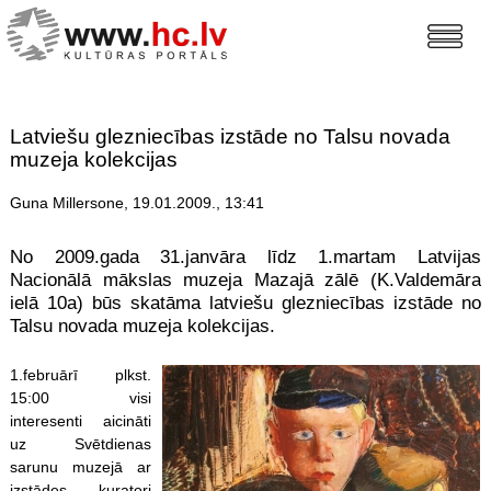
Latviešu glezniecības izstāde no Talsu novada
muzeja kolekcijas
Guna Millersone, 19.01.2009., 13:41
No 2009.gada 31.janvāra līdz 1.martam Latvijas
Nacionālā mākslas muzeja Mazajā zālē (K.Valdemāra
ielā 10a) būs skatāma latviešu glezniecības izstāde no
Talsu novada muzeja kolekcijas.
1.februārī
plkst.
15:00 visi
interesenti aicināti
uz Svētdienas
sarunu muzejā ar
izstādes kuratori