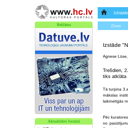
Sākumlapa
Izklaide
Reklāma
Ziņas
Izstāde "N
Agnese Lūse,
Trešdien, 2
tiks atklāta
Tā turpina 3.a
mākslas insti
laikmetīgās m
Pēc kuratores
Aktualitātes forumā
no pasūtījum