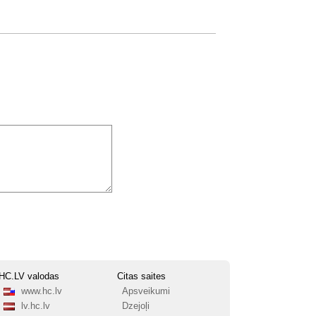
HC.LV valodas
Citas saites
www.hc.lv
Apsveikumi
lv.hc.lv
Dzejoļi