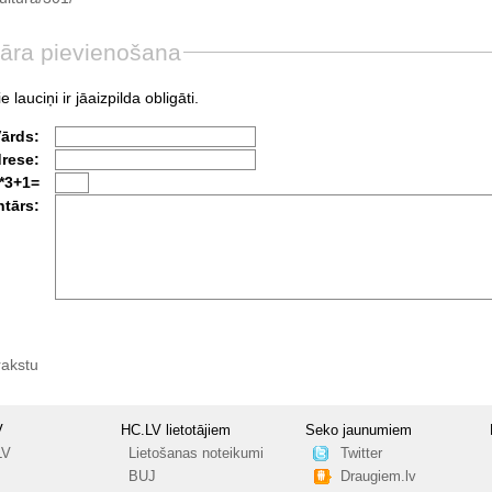
āra pievienošana
e lauciņi ir jāaizpilda obligāti.
Vārds:
drese:
*3+1=
tārs:
rakstu
V
HC.LV lietotājiem
Seko jaunumiem
LV
Lietošanas noteikumi
Twitter
BUJ
Draugiem.lv