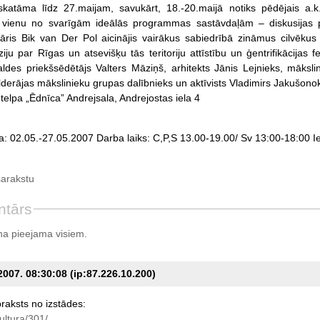
katāma līdz 27.maijam, savukārt, 18.-20.maijā notiks pēdējais a.k.
l vienu no svarīgām ideālās programmas sastāvdaļām – diskusijas 
āris Bik van Der Pol aicinājis vairākus sabiedrībā zināmus cilvēkus 
ziju par Rīgas un atsevišķu tās teritoriju attīstību un ģentrifikācijas
es priekšsēdētājs Valters Māziņš, arhitekts Jānis Lejnieks, mākslin
lderājas mākslinieku grupas dalībnieks un aktīvists Vladimirs Jakušono
telpa „Ēdnīca” Andrejsala, Andrejostas iela 4
ta: 02.05.-27.05.2007 Darba laiks: C,P,S 13.00-19.00/ Sv 13:00-18:00 
sarakstu
ntārs
a pieejama visiem.
2007. 08:30:08 (ip:87.226.10.200)
raksts
no
izstādes:
ultura/301/