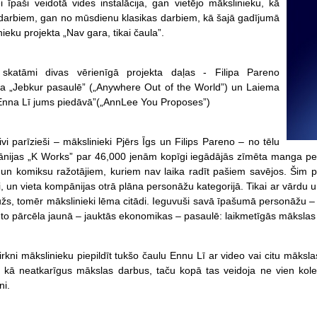
i īpaši veidotā vides instalācija, gan vietējo mākslinieku, kā
darbiem, gan no mūsdienu klasikas darbiem, kā šajā gadījumā
ieku projekta „Nav gara, tikai čaula”.
skatāmi divas vērienīgā projekta daļas - Filipa Pareno
ija „Jebkur pasaulē” („Anywhere Out of the World”) un Laiema
„Enna Lī jums piedāvā”(„AnnLee You Proposes”)
vi parīzieši – mākslinieki Pjērs Īgs un Filips Pareno – no tēlu
nijas „K Works” par 46,000 jenām kopīgi iegādājās zīmēta manga per
un komiksu ražotājiem, kuriem nav laika radīt pašiem savējos. Šim 
ti, un vieta kompānijas otrā plāna personāžu kategorijā. Tikai ar vārdu un
žs, tomēr mākslinieki lēma citādi. Ieguvuši savā īpašumā personāžu –
i to pārcēla jaunā – jauktās ekonomikas – pasaulē: laikmetīgās mākslas 
virkni mākslinieku piepildīt tukšo čaulu Ennu Lī ar video vai citu māksl
t kā neatkarīgus mākslas darbus, taču kopā tas veidoja ne vien kolek
ni.