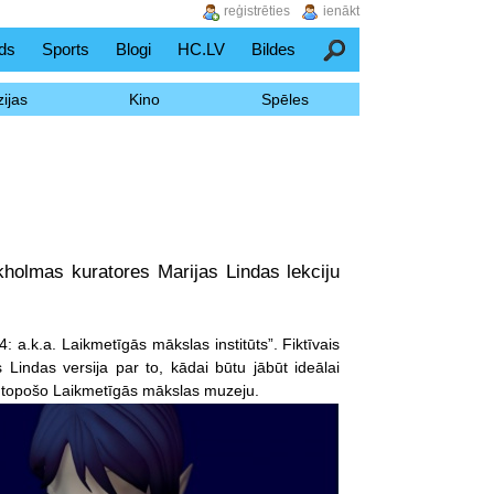
reģistrēties
ienākt
ds
Sports
Blogi
HC.LV
Bildes
Meklēšana
ijas
Kino
Spēles
kholmas kuratores Marijas Lindas lekciju
4: a.k.a. Laikmetīgās mākslas institūts”. Fiktīvais
Lindas versija par to, kādai būtu jābūt ideālai
ar topošo Laikmetīgās mākslas muzeju.