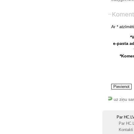
Koment
Ar * atzīmēti
*
e-pasta a
*Komen
uz ziņu sa
Par HC.L
Par HC.
Kontakti