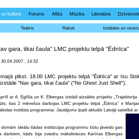
 un kultūra
Forums
Afiša
Mūzika
Literatūra
Dzīvesvei
Teātris
Raksti
Izstādes un recenz
av gara, tikai čaula" LMC projektu telpā "Ēdnīca"
 30.04.2007., 14:32
.maijā plkst. 18.00 LMC projektu telpā "Ēdnīca" ar īsu Sto
 izstāde "Nav gara, tikai čaula" ("No Ghost Just Shell").
prīlī ar A. Eglīša un K. Elbergas izstādi aizsākto projektu „Trajektorija 
tūts, kas 2 mēnešus darbojas LMC projektu telpā „Ēdnīca” ir Marijas 
ākslas institūta programmai. Jautājums īpaši aktuāls Latvijā saistībā 
 domām ideālu šādas institūcijas programmu būtu jāveido gan
a darbiem, kāds bija zviedru mākslinieces Karīnas Elbergas