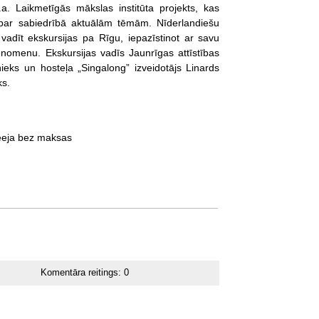
a. Laikmetīgās mākslas institūta projekts, kas
par sabiedrībā aktuālām tēmām. Nīderlandiešu
vadīt ekskursijas pa Rīgu, iepazīstinot ar savu
 fenomenu. Ekskursijas vadīs Jaunrīgas attīstības
ieks un hosteļa „Singalong” izveidotājs Linards
ks.
Ieeja bez maksas
Komentāra reitings:
0