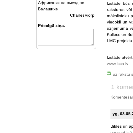
Африканки на выезд по
Izstāde būs s
Балашихе
raksturos vē
CharlesViorp
mākslinieku p
viedokli un vī
Priecīgā ziņa:
uzņēmuma vald
Kulless un Bo
LMC projektu 
Izstāde atvēr
www.lcca.lv
uz rakstu 
1 kome
Komentēšan
yg, 03.05.
Bildes
un
ap
easyget.lv/k