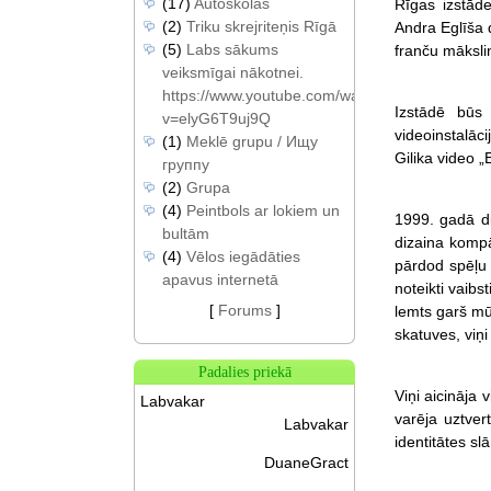
(17)
Autoskolas
Rīgas izstāde
(2)
Triku skrejriteņis Rīgā
Andra Eglīša 
(5)
Labs sākums
franču mākslin
veiksmīgai nākotnei.
https://www.youtube.com/watch?
Izstādē būs 
v=elyG6T9uj9Q
videoinstalāc
(1)
Meklē grupu / Ищу
Gilika video 
группу
(2)
Grupa
(4)
Peintbols ar lokiem un
1999. gadā di
bultām
dizaina kompā
(4)
Vēlos iegādāties
pārdod spēļu 
apavus internetā
noteikti vaibs
[
Forums
]
lemts garš mū
skatuves, viņ
Padalies priekā
Viņi aicināja 
Labvakar
varēja uztver
Labvakar
identitātes slā
DuaneGract