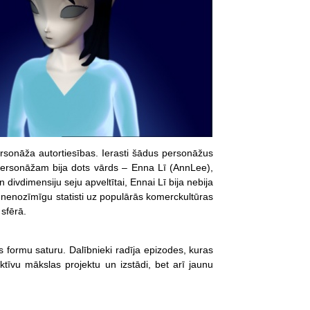
sonāža autortiesības. Ierasti šādus personāžus
personāžam bija dots vārds – Enna Lī (AnnLee),
 divdimensiju seju apveltītai, Ennai Lī bija nebija
 nenozīmīgu statisti uz populārās komerckultūras
sfērā.
as formu saturu. Dalībnieki radīja epizodes, kuras
tīvu mākslas projektu un izstādi, bet arī jaunu