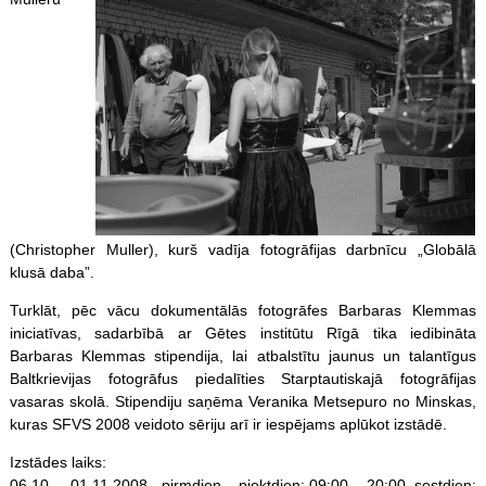
(Christopher Muller), kurš vadīja fotogrāfijas darbnīcu „Globālā
klusā daba”.
Turklāt, pēc vācu dokumentālās fotogrāfes Barbaras Klemmas
iniciatīvas, sadarbībā ar Gētes institūtu Rīgā tika iedibināta
Barbaras Klemmas stipendija, lai atbalstītu jaunus un talantīgus
Baltkrievijas fotogrāfus piedalīties Starptautiskajā fotogrāfijas
vasaras skolā. Stipendiju saņēma Veranika Metsepuro no Minskas,
kuras SFVS 2008 veidoto sēriju arī ir iespējams aplūkot izstādē.
Izstādes laiks:
06.10. – 01.11.2008., pirmdien – piektdien: 09:00 – 20:00, sestdien: