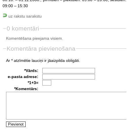
09:00 – 15:30
uz rakstu sarakstu
0 komentāri
Komentēšana pieejama visiem.
Komentāra pievienošana
Ar * atzīmētie lauciņi ir jāaizpilda obligāti.
*Vārds:
e-pasta adrese:
*1+3=
*Komentārs: