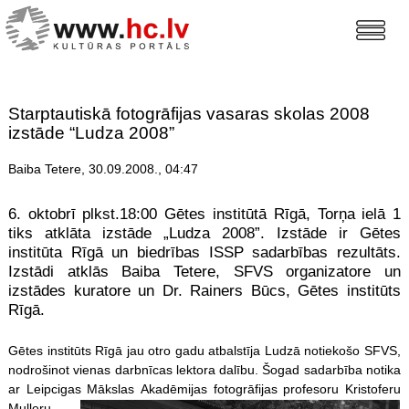
Starptautiskā fotogrāfijas vasaras skolas 2008
izstāde “Ludza 2008”
Baiba Tetere, 30.09.2008., 04:47
6. oktobrī plkst.18:00 Gētes institūtā Rīgā, Torņa ielā 1
tiks atklāta izstāde „Ludza 2008”. Izstāde ir Gētes
institūta Rīgā un biedrības ISSP sadarbības rezultāts.
Izstādi atklās Baiba Tetere, SFVS organizatore un
izstādes kuratore un Dr. Rainers Būcs, Gētes institūts
Rīgā.
Gētes institūts Rīgā jau otro gadu atbalstīja Ludzā notiekošo SFVS,
nodrošinot vienas darbnīcas lektora dalību. Šogad sadarbība notika
ar Leipcigas Mākslas
Akadēmijas fotogrāfijas profesoru Kristoferu
Mulleru