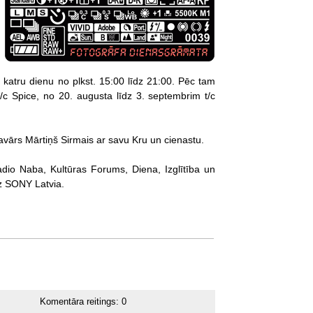
ās katru dienu no plkst. 15:00 līdz 21:00. Pēc tam
t/c Spice, no 20. augusta līdz 3. septembrim t/c
avārs Mārtiņš Sirmais ar savu Kru un cienastu.
adio Naba, Kultūras Forums, Diena, Izglītība un
dz SONY Latvia.
Komentāra reitings:
0