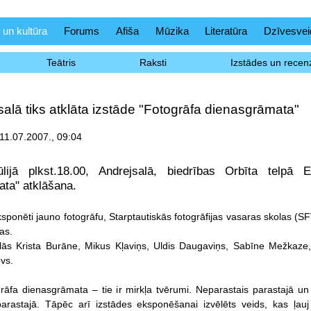
 un kultūra
Forums
Afiša
Mūzika
Literatūra
Dzīvesvei
Teātris
Raksti
Izstādes un recenz
salā tiks atklāta izstāde "Fotogrāfa dienasgrāmata"
 11.07.2007., 09:04
ūlijā plkst.18.00, Andrejsalā, biedrības Orbīta telpā 
ta" atklāšana.
ksponēti jauno fotogrāfu, Starptautiskās fotogrāfijas vasaras skolas (SF
as.
lās Krista Burāne, Mikus Kļaviņs, Uldis Daugaviņs, Sabīne Mežkaze, 
vs.
rāfa dienasgrāmata – tie ir mirkļa tvērumi. Neparastais parastajā un
arastajā. Tāpēc arī izstādes eksponēšanai izvēlēts veids, kas ļauj