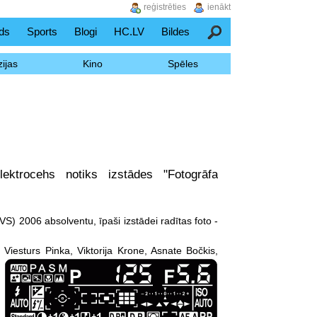
reģistrēties
ienākt
ds
Sports
Blogi
HC.LV
Bildes
Meklēšana
ijas
Kino
Spēles
Elektrocehs notiks izstādes "Fotogrāfa
VS) 2006 absolventu, īpaši izstādei radītas foto -
Viesturs Pinka, Viktorija Krone, Asnate Bočkis,