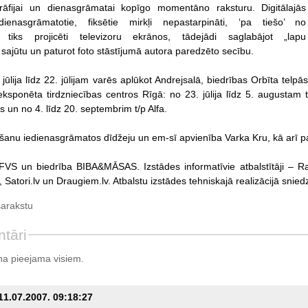
grāfijai un dienasgrāmatai kopīgo momentāno raksturu. Digitālajās
ienasgrāmatotie, fiksētie mirkļi nepastarpināti, ‘pa tiešo’ no
 tiks projicēti televizoru ekrānos, tādejādi saglabājot „lapu
 sajūtu un paturot foto stāstījumā autora paredzēto secību.
 jūlija līdz 22. jūlijam varēs aplūkot Andrejsalā, biedrības Orbīta telp
 eksponēta tirdzniecības centros Rīgā: no 23. jūlija līdz 5. augustam 
s un no 4. līdz 20. septembrim t/p Alfa.
āšanu iedienasgrāmatos dīdžeju un em-sī apvienība Varka Kru, kā arī p
SFVS un biedrība BIBA&MĀSAS. Izstādes informatīvie atbalstītāji – R
 Satori.lv un Draugiem.lv. Atbalstu izstādes tehniskajā realizācijā snie
sarakstu
tāri
a pieejama visiem.
 11.07.2007. 09:18:27