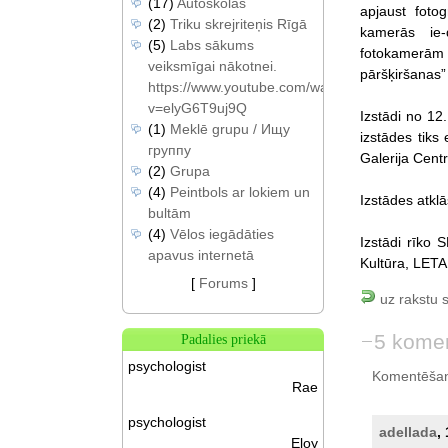
(17)
Autoskolas
apjaust foto
(2)
Triku skrejriteņis Rīgā
kamerās ie-d
(5)
Labs sākums
fotokamerām
veiksmīgai nākotnei.
pāršķiršanas”
https://www.youtube.com/watch?
v=elyG6T9uj9Q
Izstādi no 12.
(1)
Meklē grupu / Ищу
izstādes tiks
группу
Galerija Centr
(2)
Grupa
(4)
Peintbols ar lokiem un
Izstādes atkl
bultām
(4)
Vēlos iegādāties
Izstādi rīko 
apavus internetā
Kultūra, LETA,
[
Forums
]
uz rakstu 
5 komen
Padalies priekā
psychologist
Komentēšan
Rae
psychologist
adellada
,
Eloy