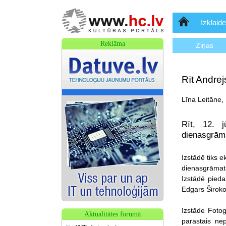
Sākumlapa
Izklaide
Reklāma
Ziņas
Rīt Andrej
Līna Leitāne,
Rīt, 12. j
dienasgrāma
Izstādē tiks e
dienasgrāmat
Izstādē pieda
Edgars Široko
Izstāde Fotog
Aktualitātes forumā
parastais nep