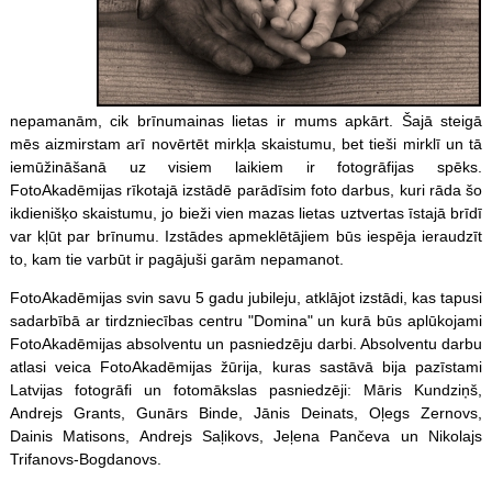
nepamanām, cik brīnumainas lietas ir mums apkārt. Šajā steigā
mēs aizmirstam arī novērtēt mirkļa skaistumu, bet tieši mirklī un tā
iemūžināšanā uz visiem laikiem ir fotogrāfijas spēks.
FotoAkadēmijas rīkotajā izstādē parādīsim foto darbus, kuri rāda šo
ikdienišķo skaistumu, jo bieži vien mazas lietas uztvertas īstajā brīdī
var kļūt par brīnumu. Izstādes apmeklētājiem būs iespēja ieraudzīt
to, kam tie varbūt ir pagājuši garām nepamanot.
FotoAkadēmijas svin savu 5 gadu jubileju, atklājot izstādi, kas tapusi
sadarbībā ar tirdzniecības centru "Domina" un kurā būs aplūkojami
FotoAkadēmijas absolventu un pasniedzēju darbi. Absolventu darbu
atlasi veica FotoAkadēmijas žūrija, kuras sastāvā bija pazīstami
Latvijas fotogrāfi un fotomākslas pasniedzēji: Māris Kundziņš,
Andrejs Grants, Gunārs Binde, Jānis Deinats, Oļegs Zernovs,
Dainis Matisons, Andrejs Saļikovs, Jeļena Pančeva un Nikolajs
Trifanovs-Bogdanovs.