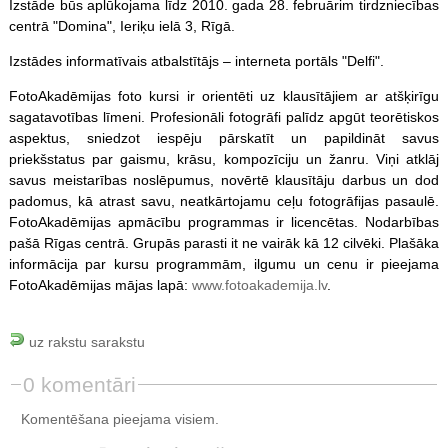
Izstāde būs aplūkojama līdz 2010. gada 28. februārim tirdzniecības
centrā "Domina", Ieriķu ielā 3, Rīgā.
Izstādes informatīvais atbalstītājs – interneta portāls "Delfi".
FotoAkadēmijas foto kursi ir orientēti uz klausītājiem ar atšķirīgu
sagatavotības līmeni. Profesionāli fotogrāfi palīdz apgūt teorētiskos
aspektus, sniedzot iespēju pārskatīt un papildināt savus
priekšstatus par gaismu, krāsu, kompozīciju un žanru. Viņi atklāj
savus meistarības noslēpumus, novērtē klausītāju darbus un dod
padomus, kā atrast savu, neatkārtojamu ceļu fotogrāfijas pasaulē.
FotoAkadēmijas apmācību programmas ir licencētas. Nodarbības
pašā Rīgas centrā. Grupās parasti it ne vairāk kā 12 cilvēki. Plašāka
informācija par kursu programmām, ilgumu un cenu ir pieejama
FotoAkadēmijas mājas lapā:
www.fotoakademija.lv
.
uz rakstu sarakstu
0 komentāri
Komentēšana pieejama visiem.