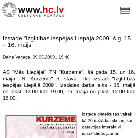
Izstāde "Izglītības iespējas Liepājā 2009" š.g. 15.
– 16. maijs
Daina Vanaga, 09.05.2009., 19:46
AS "Mēs Liepājai" TN "Kurzeme", šā gada 15. un 16.
maijā TN "Kurzeme" 3. stāvā, rīko izstādi "Izglītības
iespējas Liepājā 2009". Izstādes darba laiks - 15. maijā
no plkst. 13.00 līdz 19.00, 16. maijā no plkst. 12.00 līdz
18.00.
Izstādē pieteikušās vairāk
kā 20 dažādas skolas, kas
gatavojas interaktīvi
iepazīstinās jaunos