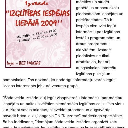
mācīties un studēt
gribētājus ar savu skolu
piedavātajām iespējām un
priekšrocībām. Tā ir
iespēja vienuviet iegūt
informāciju par izglītības
iestāžu programmām un
ārpus programmu
aktivitātēm. Izstadē
piedalīsies ne tikai
arodskolas, bet arī
ausgstskolas, interešu
izglītības pulciņi un
pamatskolas. Tas nozīmē, ka noderīgu informāciju varēs iegūt
ikviens interesents jebkurā vecuma grupā.
"Šāda veida izstāde ļauj iegūt visaptverošu informāciju par mācību
iespējām un palīdz izvēlēties piemērotāko izglītības ceļu - īsto vietu
kur izkopt savus talantus, pilnveidot prasmes un augstvērtīgi
pavadīt brīvo laiku," apgalvo TN "Kurzeme" mārketinga speciāliste
Baiba Indriksone, "domājam šāda veida izstādes organizēt katru
gadu, jo apzināmies, ka izglītība ir pamats uz kuru stabili būvet savu