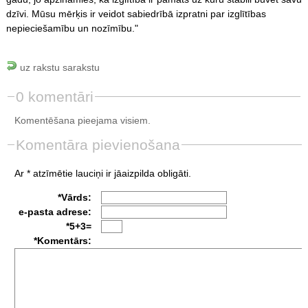
dzīvi. Mūsu mērķis ir veidot sabiedrībā izpratni par izglītības
nepieciešamību un nozīmību."
uz rakstu sarakstu
0 komentāri
Komentēšana pieejama visiem.
Komentāra pievienošana
Ar * atzīmētie lauciņi ir jāaizpilda obligāti.
*Vārds:
e-pasta adrese:
*5+3=
*Komentārs: