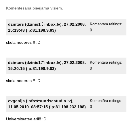
Komentēšana pieejama visiem.
dzintars (dzinis1
inbox.lv), 27.02.2008.
Komentāra reitings:
15:19:43 (ip:81.198.9.63)
0
skola
noderes
!!
:D
dzintars (dzinis1
inbox.lv), 27.02.2008.
Komentāra reitings:
15:20:15 (ip:81.198.9.63)
0
skola
noderes
!!
:D
evgenijs (info
sunrisestudio.lv),
Komentāra reitings:
11.05.2010. 08:57:15 (ip:81.198.232.198)
0
Universitaatee
arii!!
:D