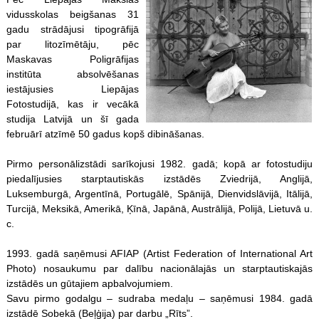
vidusskolas beigšanas 31
gadu strādājusi tipogrāfijā
par litozīmētāju, pēc
Maskavas Poligrāfijas
institūta absolvēšanas
iestājusies Liepājas
Fotostudijā, kas ir vecākā
studija Latvijā un šī gada
februārī atzīmē 50 gadus kopš dibināšanas.
Pirmo personālizstādi sarīkojusi 1982. gadā; kopā ar fotostudiju
piedalījusies starptautiskās izstādēs Zviedrijā, Anglijā,
Luksemburgā, Argentīnā, Portugālē, Spānijā, Dienvidslāvijā, Itālijā,
Turcijā, Meksikā, Amerikā, Ķīnā, Japānā, Austrālijā, Polijā, Lietuvā u.
c.
1993. gadā saņēmusi AFIAP (Artist Federation of International Art
Photo) nosaukumu par dalību nacionālajās un starptautiskajās
izstādēs un gūtajiem apbalvojumiem.
Savu pirmo godalgu – sudraba medaļu – saņēmusi 1984. gadā
izstādē Sobekā (Beļģija) par darbu „Rīts”.