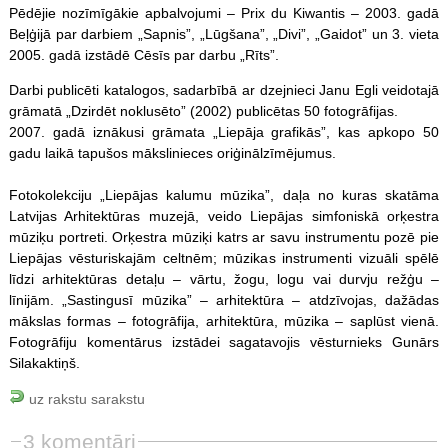
Pēdējie nozīmīgākie apbalvojumi – Prix du Kiwantis – 2003. gadā
Beļģijā par darbiem „Sapnis”, „Lūgšana”, „Divi”, „Gaidot” un 3. vieta
2005. gadā izstādē Cēsīs par darbu „Rīts”.
Darbi publicēti katalogos, sadarbībā ar dzejnieci Janu Egli veidotajā
grāmatā „Dzirdēt noklusēto” (2002) publicētas 50 fotogrāfijas.
2007. gadā iznākusi grāmata „Liepāja grafikās”, kas apkopo 50
gadu laikā tapušos mākslinieces oriģinālzīmējumus.
Fotokolekciju „Liepājas kalumu mūzika”, daļa no kuras skatāma
Latvijas Arhitektūras muzejā, veido Liepājas simfoniskā orķestra
mūziķu portreti. Orķestra mūziķi katrs ar savu instrumentu pozē pie
Liepājas vēsturiskajām celtnēm; mūzikas instrumenti vizuāli spēlē
līdzi arhitektūras detaļu – vārtu, žogu, logu vai durvju režģu –
līnijām. „Sastingusī mūzika” – arhitektūra – atdzīvojas, dažādas
mākslas formas – fotogrāfija, arhitektūra, mūzika – saplūst vienā.
Fotogrāfiju komentārus izstādei sagatavojis vēsturnieks Gunārs
Silakaktiņš.
uz rakstu sarakstu
3 komentāri