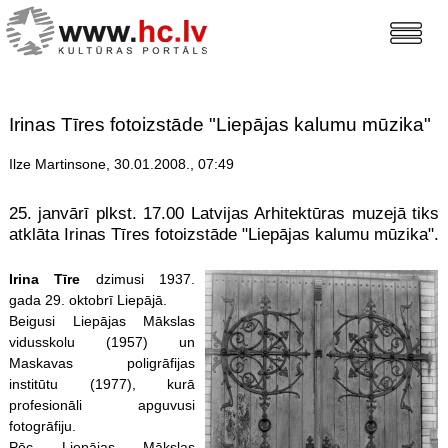
Irinas Tīres fotoizstāde "Liepājas kalumu mūzika"
Ilze Martinsone, 30.01.2008., 07:49
25. janvārī plkst. 17.00 Latvijas Arhitektūras muzejā tiks
atklāta Irinas Tīres fotoizstāde "Liepājas kalumu mūzika".
Irina Tīre
dzimusi 1937.
gada 29. oktobrī Liepājā.
Beigusi Liepājas Mākslas
vidusskolu (1957) un
Maskavas poligrāfijas
institūtu (1977), kurā
profesionāli apguvusi
fotogrāfiju.
Pēc Liepājas Mākslas