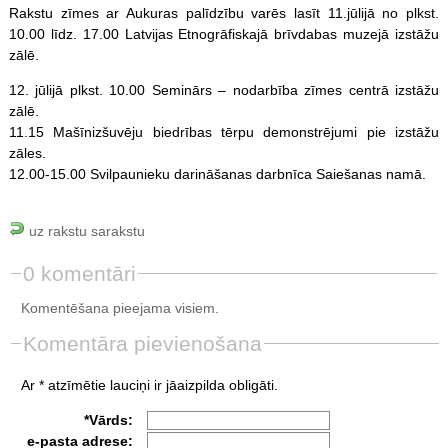
Rakstu zīmes ar Aukuras palīdzību varēs lasīt 11.jūlijā no plkst.
10.00 līdz. 17.00 Latvijas Etnogrāfiskajā brīvdabas muzejā izstāžu
zālē.
12. jūlijā plkst. 10.00 Seminārs – nodarbība zīmes centrā izstāžu
zālē.
11.15 Mašīnizšuvēju biedrības tērpu demonstrējumi pie izstāžu
zāles.
12.00-15.00 Svilpaunieku darināšanas darbnīca Saiešanas namā.
uz rakstu sarakstu
0 komentāri
Komentēšana pieejama visiem.
Komentāra pievienošana
Ar * atzīmētie lauciņi ir jāaizpilda obligāti.
*Vārds:
e-pasta adrese: