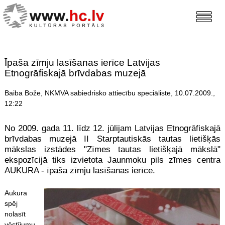
Īpaša zīmju lasīšanas ierīce Latvijas
Etnogrāfiskajā brīvdabas muzejā
Baiba Bože, NKMVA sabiedrisko attiecību speciāliste, 10.07.2009.,
12:22
No 2009. gada 11. līdz 12. jūlijam Latvijas Etnogrāfiskajā
brīvdabas muzejā II Starptautiskās tautas lietišķās
mākslas izstādes "Zīmes tautas lietišķajā mākslā"
ekspozīcijā tiks izvietota Jaunmoku pils zīmes centra
AUKURA - īpaša zīmju lasīšanas ierīce.
Aukura
spēj
nolasīt
vēstījumu,