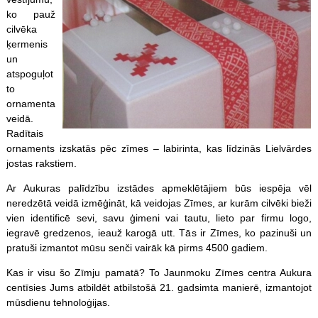
ko pauž
cilvēka
ķermenis
un
atspoguļot
to
ornamenta
veidā.
Radītais
ornaments izskatās pēc zīmes – labirinta, kas līdzinās Lielvārdes
jostas rakstiem.
Ar Aukuras palīdzību izstādes apmeklētājiem būs iespēja vēl
neredzētā veidā izmēģināt, kā veidojas Zīmes, ar kurām cilvēki bieži
vien identificē sevi, savu ģimeni vai tautu, lieto par firmu logo,
iegravē gredzenos, ieauž karogā utt. Tās ir Zīmes, ko pazinuši un
pratuši izmantot mūsu senči vairāk kā pirms 4500 gadiem.
Kas ir visu šo Zīmju pamatā? To Jaunmoku Zīmes centra Aukura
centīsies Jums atbildēt atbilstošā 21. gadsimta manierē, izmantojot
mūsdienu tehnoloģijas.